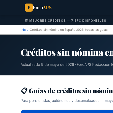
Foro
APS
F
🏆 MEJORES CRÉDITOS — 7 EFC DISPONIBLES
Inicio
›
Créditos sin nómina en España 2026: todas las guías
Créditos sin nómina en
Actualizado 9 de mayo de 2026 · ForoAPS Redacción Ed
📋 Guías de créditos sin nómi
Para pensionistas, autónomos y desempleados — may