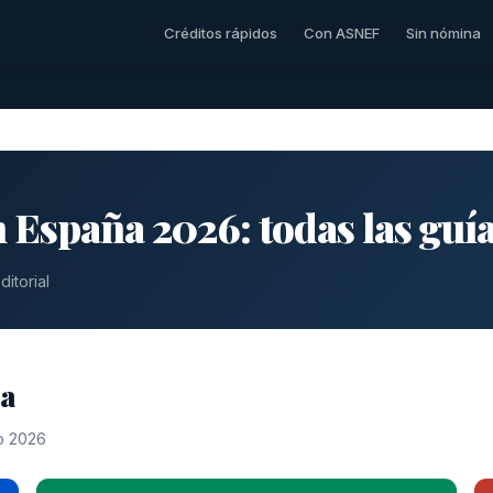
Créditos rápidos
Con ASNEF
Sin nómina
 España 2026: todas las guí
itorial
na
o 2026