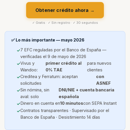
Obtener crédito ahora →
✓ Gratis · ✓ Sin registro · ✓ 30 segundos
✅ Lo más importante — mayo 2026
7 EFC reguladas por el Banco de España —
verificadas el 9 de mayo de 2026
Vivus y
primer crédito al
para nuevos
Wandoo:
0% TAE
clientes
Creditea y Ferratum: aceptan
con
solicitudes
ASNEF
Sin nómina, sin
DNI/NIE + cuenta bancaria
aval: solo
española
Dinero en cuenta en
10 minutos
con SEPA Instant
Contratos transparentes · Supervisado por el
Banco de España · Desistimiento 14 días