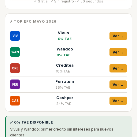
✓ Gratis · ✓ Sin registro · ✓ 30 segundos
⚡ TOP EFC MAYO 2026
Vivus
Ver →
VIV
0% TAE
Wandoo
Ver →
WAN
0% TAE
Creditea
Ver →
CRE
18% TAE
Ferratum
Ver →
FER
36% TAE
Cashper
Ver →
CAS
24% TAE
✅ 0% TAE DISPONIBLE
Vivus y Wandoo: primer crédito sin intereses para nuevos
clientes.