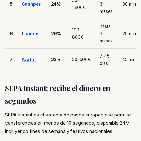
50–
5
Cashper
24%
6
30 min
1.500€
meses
hasta
100–
6
Loaney
29%
3
20 min
800€
meses
7–45
7
Avafin
32%
50–500€
45 min
días
SEPA Instant: recibe el dinero en
segundos
SEPA Instant es el sistema de pagos europeo que permite
transferencias en menos de 10 segundos, disponible 24/7
incluyendo fines de semana y festivos nacionales.