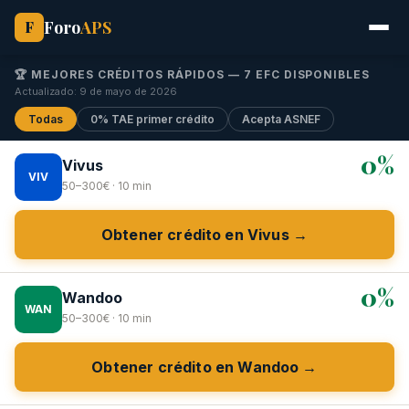
Foro
APS
F
🏆 MEJORES CRÉDITOS RÁPIDOS — 7 EFC DISPONIBLES
Actualizado: 9 de mayo de 2026
Todas
0% TAE primer crédito
Acepta ASNEF
0%
Vivus
VIV
50–300€ · 10 min
Obtener crédito en Vivus →
0%
Wandoo
WAN
50–300€ · 10 min
Obtener crédito en Wandoo →