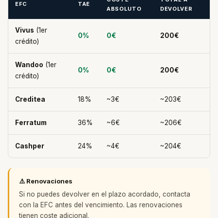
EFC
TAE
ABSOLUTO
DEVOLVER
Vivus
(1er
0%
0€
200€
crédito)
Wandoo
(1er
0%
0€
200€
crédito)
Creditea
18%
~3€
~203€
Ferratum
36%
~6€
~206€
Cashper
24%
~4€
~204€
⚠️ Renovaciones
Si no puedes devolver en el plazo acordado, contacta
con la EFC antes del vencimiento. Las renovaciones
tienen coste adicional.