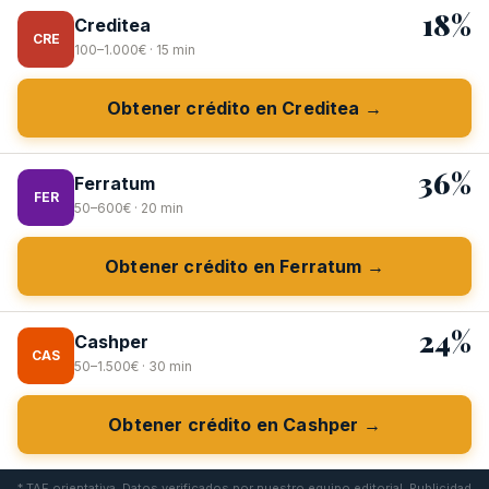
18%
Creditea
CRE
100–1.000€ · 15 min
Obtener crédito en Creditea →
36%
Ferratum
FER
50–600€ · 20 min
Obtener crédito en Ferratum →
24%
Cashper
CAS
50–1.500€ · 30 min
Obtener crédito en Cashper →
* TAE orientativa. Datos verificados por nuestro equipo editorial. Publicidad