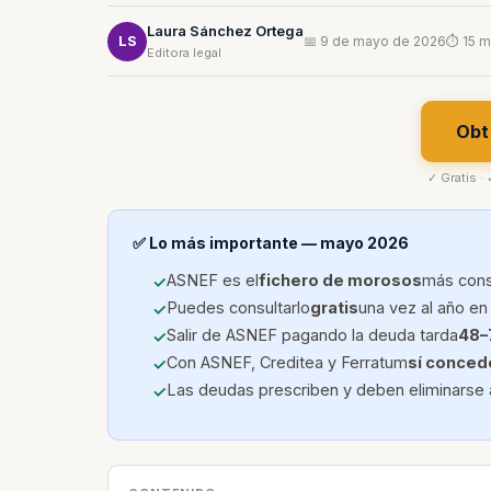
Laura Sánchez Ortega
LS
📅 9 de mayo de 2026
⏱ 15 m
Editora legal
Obt
✓ Gratis ·
✅ Lo más importante — mayo 2026
ASNEF es el
fichero de morosos
más cons
Puedes consultarlo
gratis
una vez al año en
Salir de ASNEF pagando la deuda tarda
48–
Con ASNEF, Creditea y Ferratum
sí conced
Las deudas prescriben y deben eliminarse