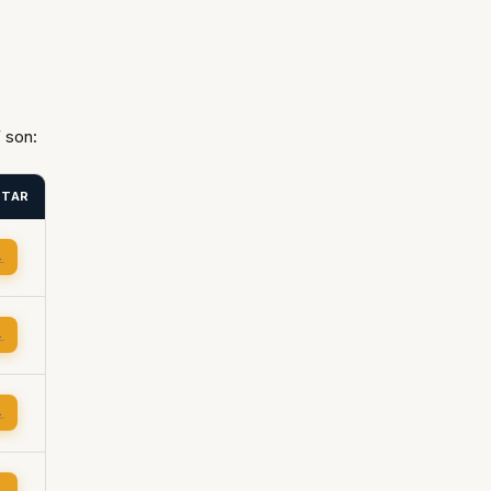
 son:
ITAR
→
→
→
→