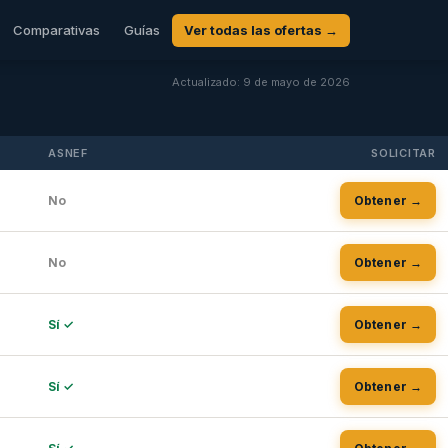
Comparativas
Guías
Ver todas las ofertas →
Actualizado: 9 de mayo de 2026
ASNEF
SOLICITAR
No
Obtener →
No
Obtener →
Sí ✓
Obtener →
Sí ✓
Obtener →