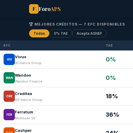
Foro
APS
F
🏆 MEJORES CRÉDITOS — 7 EFC DISPONIBLES
Todas
0% TAE
Acepta ASNEF
EFC
TAE
Vivus
0%
VIV
4Finance Group
Wandoo
0%
WAN
Wandoo Finance
Creditea
18%
CRE
IDFinance Group
Ferratum
36%
FER
Multitude SE
Cashper