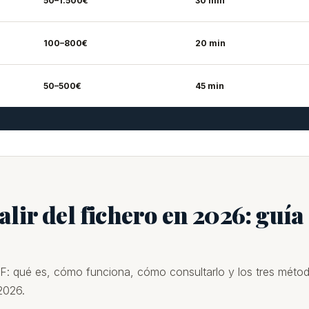
50–1.500€
30 min
100–800€
20 min
50–500€
45 min
lir del fichero en 2026: guía
EF: qué es, cómo funciona, cómo consultarlo y los tres méto
2026.