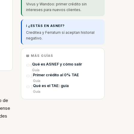
Vivus y Wandoo: primer crédito sin
intereses para nuevos clientes.
ℹ️ ¿ESTÁS EN ASNEF?
Creditea y Ferratum sí aceptan historial
negativo.
📖 MÁS GUÍAS
01
Qué es ASNEF y cómo salir
Guía
02
Primer crédito al 0% TAE
Guía
03
Qué es el TAE: guía
Guía
o de
idense
ades