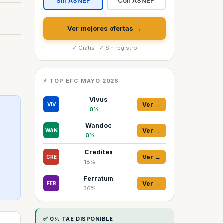
Sin ASNEF
Con ASNEF
Ver mejores ofertas →
✓ Gratis · ✓ Sin registro
⚡ TOP EFC MAYO 2026
Vivus
Ver →
VIV
0%
Wandoo
Ver →
WAN
0%
Creditea
Ver →
CRE
18%
Ferratum
Ver →
FER
36%
✅ 0% TAE DISPONIBLE