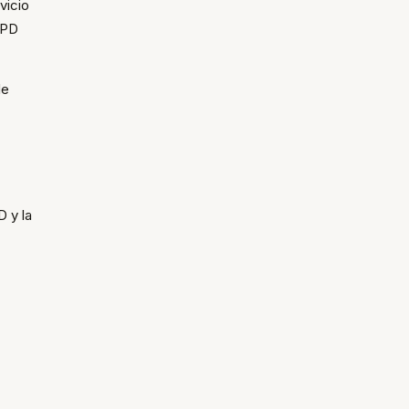
vicio
GPD
de
 y la