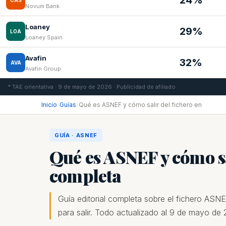
24%
CAS
Novum Bank
Loaney
29%
LOA
Loaney Spain
Avafin
32%
AVA
Avafin Group
* TAE orientativa · 9 de mayo de 2026 · Publicidad de afiliado
Inicio
›
Guías
›
Qué es ASNEF y cómo salir del fichero en
GUÍA · ASNEF
Qué es ASNEF y cómo sa
completa
Guía editorial completa sobre el fichero ASN
para salir. Todo actualizado al 9 de mayo de 