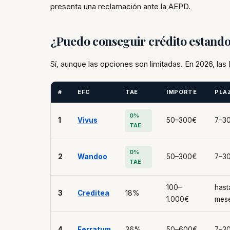
presenta una reclamación ante la AEPD.
¿Puedo conseguir crédito estand
Sí, aunque las opciones son limitadas. En 2026, l
#
EFC
TAE
IMPORTE
PLA
0%
1
Vivus
50–300€
7–30
TAE
0%
2
Wandoo
50–300€
7–30
TAE
100–
hast
3
Creditea
18%
1.000€
mes
4
Ferratum
36%
50–600€
7–30