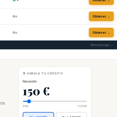
Sí ✓
Obtener →
No
Obtener →
No
Obtener →
Metodología →
🎯 SIMULA TU CRÉDITO
Necesito
150 €
dos
50€
1.500€