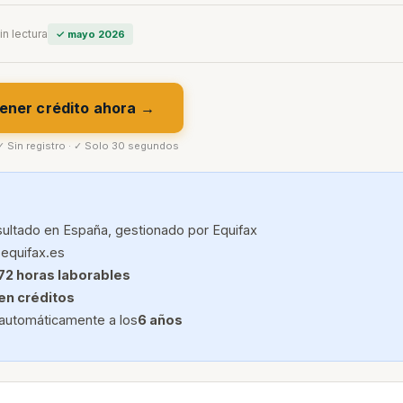
in lectura
✓ mayo 2026
ener crédito ahora →
 ✓ Sin registro · ✓ Solo 30 segundos
ultado en España, gestionado por Equifax
 equifax.es
72 horas laborables
en créditos
 automáticamente a los
6 años