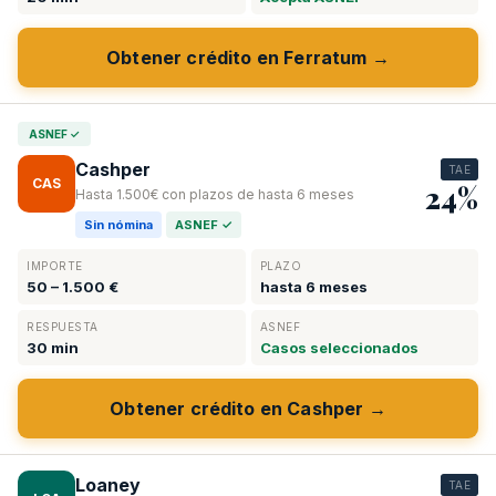
Obtener crédito en Ferratum →
ASNEF ✓
Cashper
TAE
CAS
24%
Hasta 1.500€ con plazos de hasta 6 meses
Sin nómina
ASNEF ✓
IMPORTE
PLAZO
50 – 1.500 €
hasta 6 meses
RESPUESTA
ASNEF
30 min
Casos seleccionados
Obtener crédito en Cashper →
Loaney
TAE