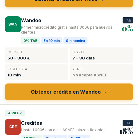
Wandoo
TAE
WAN
0%
Primer microcrédito gratis hasta 300€ para nuevos
clientes
0% TAE
En 10 min
Sin nómina
IMPORTE
PLAZO
50 – 300 €
7 – 30 días
RESPUESTA
ASNEF
10 min
No acepta ASNEF
Obtener crédito en Wandoo →
ASNEF ✓
Creditea
TAE
CRE
18%
Hasta 1.000€ con o sin ASNEF, plazos flexibles