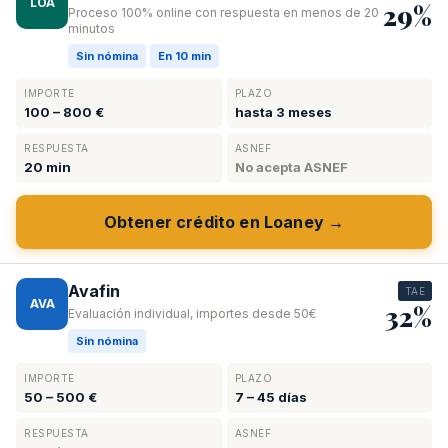
LOA
29%
Proceso 100% online con respuesta en menos de 20
minutos
Sin nómina
En 10 min
IMPORTE
PLAZO
100 – 800 €
hasta 3 meses
RESPUESTA
ASNEF
20 min
No acepta ASNEF
Obtener crédito en Loaney →
Avafin
TAE
AVA
32%
Evaluación individual, importes desde 50€
Sin nómina
IMPORTE
PLAZO
50 – 500 €
7 – 45 días
RESPUESTA
ASNEF