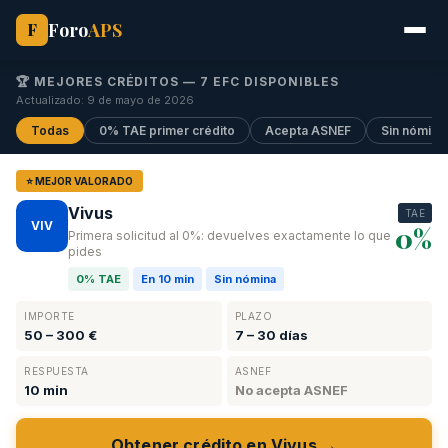
Foro
APS
F
🏆 MEJORES CRÉDITOS —
7
EFC DISPONIBLES
Actualizado: 9 de mayo de 2026
Todas
0% TAE primer crédito
Acepta ASNEF
Sin nómina
⭐ MEJOR VALORADO
Vivus
TAE
VIV
0%
Primera solicitud al 0%: devuelves exactamente lo que
pides
0% TAE
En 10 min
Sin nómina
IMPORTE
PLAZO
50 – 300 €
7 – 30 días
RESPUESTA
ASNEF
10 min
No acepta ASNEF
Obtener crédito en Vivus →