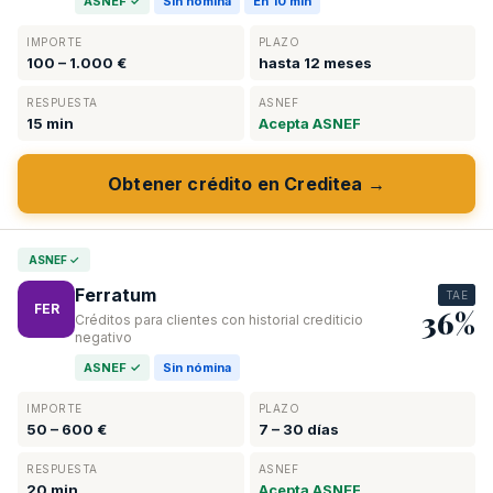
ASNEF ✓
Sin nómina
En 10 min
IMPORTE
PLAZO
100 – 1.000 €
hasta 12 meses
RESPUESTA
ASNEF
15 min
Acepta ASNEF
Obtener crédito en Creditea →
ASNEF ✓
Ferratum
TAE
FER
36%
Créditos para clientes con historial crediticio
negativo
ASNEF ✓
Sin nómina
IMPORTE
PLAZO
50 – 600 €
7 – 30 días
RESPUESTA
ASNEF
20 min
Acepta ASNEF