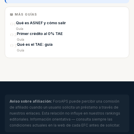
📖 MÁS GUÍAS
01
Qué es ASNEF y cómo salir
Guía
02
Primer crédito al 0% TAE
Guía
03
Qué es el TAE: guía
Guía
Aviso sobre afiliación:
ForoAPS puede percibir una comisión
de afiliado cuando un usuario solicita un préstamo a través de
nuestros enlaces. Esta relación no influye en nuestros rankings
editoriales. Información orientativa — consulta siempre las
condiciones actuales en la web de cada EFC antes de solicitar.