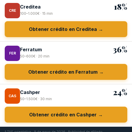
18%
Creditea
CRE
100–1.000€ · 15 min
Obtener crédito en Creditea →
36%
Ferratum
FER
50–600€ · 20 min
Obtener crédito en Ferratum →
24%
Cashper
CAS
50–1.500€ · 30 min
Obtener crédito en Cashper →
* TAE orientativa · 9 de mayo de 2026 · Publicidad de afiliado