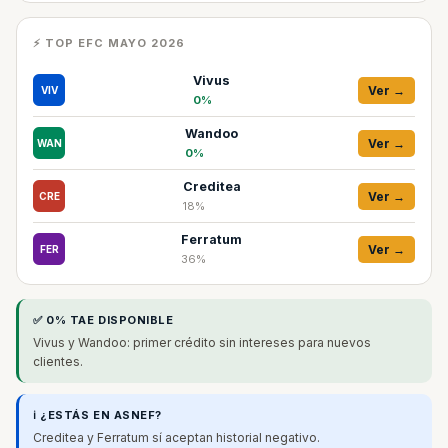
⚡ TOP EFC MAYO 2026
Vivus
Ver →
VIV
0%
Wandoo
Ver →
WAN
0%
Creditea
Ver →
CRE
18%
Ferratum
Ver →
FER
36%
✅ 0% TAE DISPONIBLE
Vivus y Wandoo: primer crédito sin intereses para nuevos
clientes.
ℹ️ ¿ESTÁS EN ASNEF?
Creditea y Ferratum sí aceptan historial negativo.