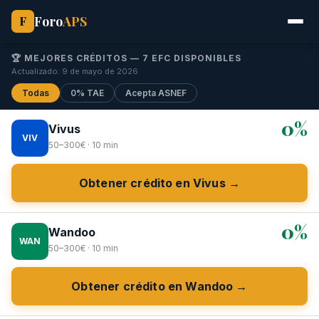
Foro
APS
F
🏆 MEJORES CRÉDITOS — 7 EFC DISPONIBLES
Actualizado: 9 de mayo de 2026
Todas
0% TAE
Acepta ASNEF
0%
Vivus
VIV
50–300€ · 10 min
Obtener crédito en Vivus →
0%
Wandoo
WAN
50–300€ · 10 min
Obtener crédito en Wandoo →