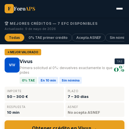
Foro
APS
F
🏆 MEJORES CRÉDITOS —
7
EFC DISPONIBLES
Actualizado: 9 de mayo de 2026
Todas
0% TAE primer crédito
Acepta ASNEF
Sin nómina
⭐ MEJOR VALORADO
Vivus
TAE
VIV
0%
Primera solicitud al 0%: devuelves exactamente lo que
pides
0% TAE
En 10 min
Sin nómina
IMPORTE
PLAZO
50 – 300 €
7 – 30 días
RESPUESTA
ASNEF
10 min
No acepta ASNEF
Obtener crédito en Vivus →