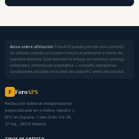
Aviso sobre afiliación:
ForoAPS puede percibir una comisión
de afiliado cuando un usuario solicita un préstamo a través de
nuestros enlaces. Esta relación no influye en nuestros rankings
editoriales. Información orientativa — consulta siempre las
condiciones actuales en la web de cada EFC antes de solicitar.
Foro
APS
F
Redacción editorial independiente
especializada en créditos rápidos y
EFC en España. Calle Gran Vía 28,
3º Izq., 28013 Madrid.
TIPOS DE CRÉDITO