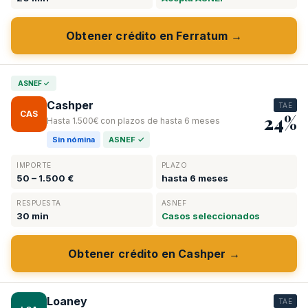
Obtener crédito en Ferratum →
ASNEF ✓
Cashper
TAE
CAS
24%
Hasta 1.500€ con plazos de hasta 6 meses
Sin nómina
ASNEF ✓
IMPORTE
PLAZO
50 – 1.500 €
hasta 6 meses
RESPUESTA
ASNEF
30 min
Casos seleccionados
Obtener crédito en Cashper →
Loaney
TAE