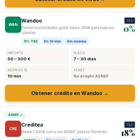
Wandoo
TAE
WAN
0%
Primer microcrédito gratis hasta 300€ para nuevos
clientes
0% TAE
En 10 min
Sin nómina
IMPORTE
PLAZO
50 – 300 €
7 – 30 días
RESPUESTA
ASNEF
10 min
No acepta ASNEF
Obtener crédito en Wandoo →
ASNEF ✓
Creditea
TAE
CRE
18%
Hasta 1.000€ con o sin ASNEF, plazos flexibles