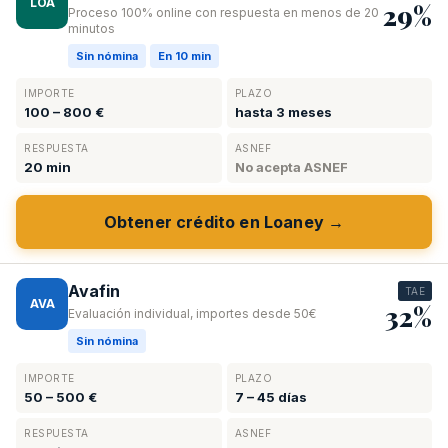
LOA
29%
Proceso 100% online con respuesta en menos de 20
minutos
Sin nómina
En 10 min
IMPORTE
PLAZO
100 – 800 €
hasta 3 meses
RESPUESTA
ASNEF
20 min
No acepta ASNEF
Obtener crédito en Loaney →
Avafin
TAE
AVA
32%
Evaluación individual, importes desde 50€
Sin nómina
IMPORTE
PLAZO
50 – 500 €
7 – 45 días
RESPUESTA
ASNEF