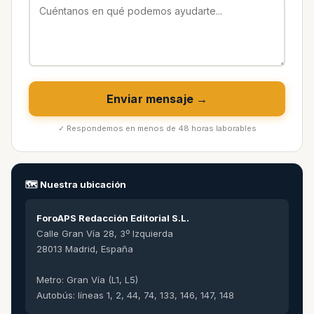
Enviar mensaje →
✓ Respondemos en menos de 48 horas laborables
🗺️ Nuestra ubicación
ForoAPS Redacción Editorial S.L.
Calle Gran Vía 28, 3º Izquierda
28013 Madrid, España
Metro: Gran Vía (L1, L5)
Autobús: líneas 1, 2, 44, 74, 133, 146, 147, 148