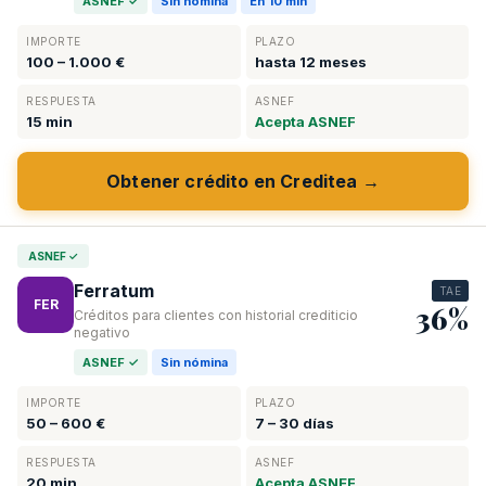
ASNEF ✓
Sin nómina
En 10 min
IMPORTE
PLAZO
100 – 1.000 €
hasta 12 meses
RESPUESTA
ASNEF
15 min
Acepta ASNEF
Obtener crédito en Creditea →
ASNEF ✓
Ferratum
TAE
FER
36%
Créditos para clientes con historial crediticio
negativo
ASNEF ✓
Sin nómina
IMPORTE
PLAZO
50 – 600 €
7 – 30 días
RESPUESTA
ASNEF
20 min
Acepta ASNEF