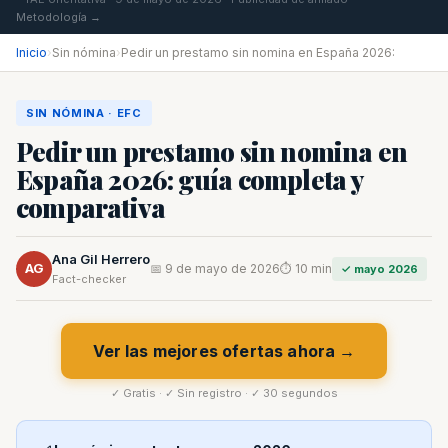
Metodología →
Inicio
›
Sin nómina
›
Pedir un prestamo sin nomina en España 2026:
SIN NÓMINA · EFC
Pedir un prestamo sin nomina en
España 2026: guía completa y
comparativa
Ana Gil Herrero
AG
📅 9 de mayo de 2026
⏱ 10 min
✓ mayo 2026
Fact-checker
Ver las mejores ofertas ahora →
✓ Gratis · ✓ Sin registro · ✓ 30 segundos