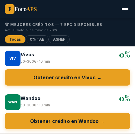
Foro
APS
F
🏆 MEJORES CRÉDITOS — 7 EFC DISPONIBLES
Actualizado: 9 de mayo de 2026
Todas
0% TAE
ASNEF
0%
Vivus
VIV
50–300€ · 10 min
Obtener crédito en Vivus →
0%
Wandoo
WAN
50–300€ · 10 min
Obtener crédito en Wandoo →