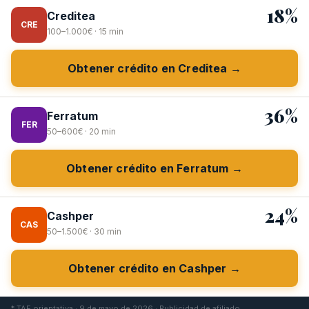
18%
Creditea
CRE
100–1.000€ · 15 min
Obtener crédito en Creditea →
36%
Ferratum
FER
50–600€ · 20 min
Obtener crédito en Ferratum →
24%
Cashper
CAS
50–1.500€ · 30 min
Obtener crédito en Cashper →
* TAE orientativa · 9 de mayo de 2026 · Publicidad de afiliado