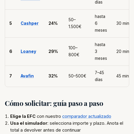
días
hasta
50–
5
Cashper
24%
6
30 min
1.500€
meses
hasta
100–
6
Loaney
29%
3
20 min
800€
meses
7–45
7
Avafin
32%
50–500€
45 min
días
Cómo solicitar: guía paso a paso
Elige la EFC
con nuestro
comparador actualizado
Usa el simulador
: selecciona importe y plazo. Anota el
total a devolver antes de continuar