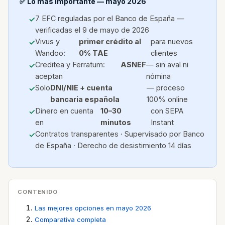
✅ Lo más importante — mayo 2026
7 EFC reguladas por el Banco de España —
verificadas el 9 de mayo de 2026
Vivus y
primer crédito al
para nuevos
Wandoo:
0% TAE
clientes
Creditea y Ferratum:
ASNEF
— sin aval ni
aceptan
nómina
Solo
DNI/NIE + cuenta
— proceso
bancaria española
100% online
Dinero en cuenta
10–30
con SEPA
en
minutos
Instant
Contratos transparentes · Supervisado por Banco
de España · Derecho de desistimiento 14 días
CONTENIDO
Las mejores opciones en mayo 2026
Comparativa completa