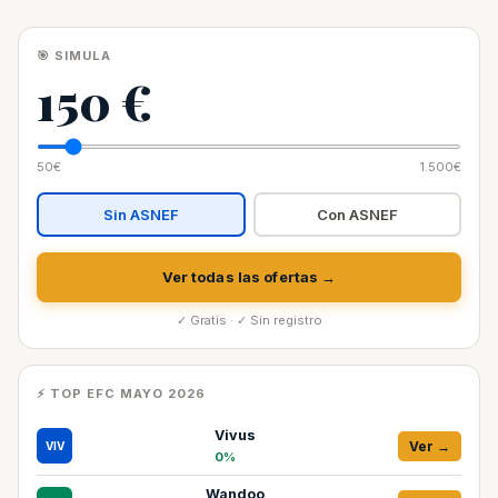
🎯 SIMULA
150 €
50€
1.500€
Sin ASNEF
Con ASNEF
Ver todas las ofertas →
✓ Gratis · ✓ Sin registro
⚡ TOP EFC MAYO 2026
Vivus
Ver →
VIV
0%
Wandoo