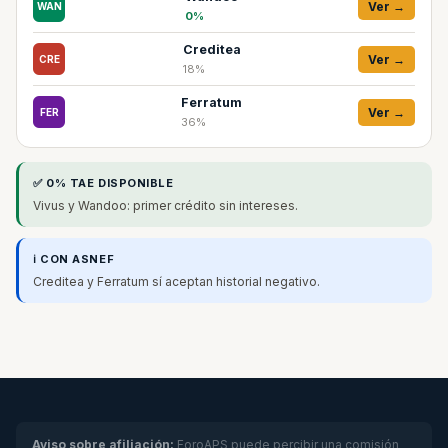
Ver →
WAN
0%
Creditea
Ver →
CRE
18%
Ferratum
Ver →
FER
36%
✅ 0% TAE DISPONIBLE
Vivus y Wandoo: primer crédito sin intereses.
ℹ️ CON ASNEF
Creditea y Ferratum sí aceptan historial negativo.
Aviso sobre afiliación:
ForoAPS puede percibir una comisión