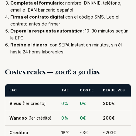
Completa el formulario
: nombre, DNI/NIE, teléfono,
email e IBAN bancario español
Firma el contrato digital
con el código SMS. Lee el
contrato antes de firmar
Espera la respuesta automática
: 10–30 minutos según
la EFC
Recibe el dinero
: con SEPA Instant en minutos, sin él
hasta 24 horas laborables
Costes reales — 200€ a 30 días
EFC
TAE
COSTE
DEVUELVES
Vivus
(1er crédito)
0%
0€
200€
Wandoo
(1er crédito)
0%
0€
200€
Creditea
18%
~3€
~203€