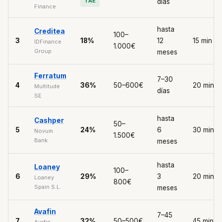
TAE
días
Finance
hasta
Creditea
100–
3
18%
12
15 min
IDFinance
1.000€
Group
meses
Ferratum
7–30
4
36%
50–600€
20 min
Multitude
días
SE
hasta
Cashper
50–
5
24%
6
30 min
Novum
1.500€
Bank
meses
hasta
Loaney
100–
6
29%
3
20 min
Loaney
800€
Spain S.L.
meses
Avafin
7–45
7
32%
50–500€
45 min