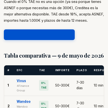
Cuando el 0% TAE no es una opción (ya sea porque tienes
ASNEF o porque necesitas más de 300€), Creditea es la
mejor alternativa disponible. TAE desde 18%, acepta ASNEF,
importes hasta 1.000€ y plazos de hasta 12 meses.
Obtener crédito rápido en Creditea →
Tabla comparativa — 9 de mayo de 2026
#
EFC
TAE
IMPORTE
PLAZO
RESPUE
Vivus
7–30
0%
1
50–300€
10 min
4Finance
TAE
días
Group
Wandoo
7–30
0%
2
50–300€
10 min
Wandoo