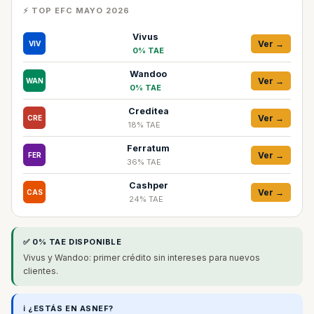
⚡ TOP EFC MAYO 2026
Vivus
Ver →
VIV
0% TAE
Wandoo
Ver →
WAN
0% TAE
Creditea
Ver →
CRE
18% TAE
Ferratum
Ver →
FER
36% TAE
Cashper
Ver →
CAS
24% TAE
✅ 0% TAE DISPONIBLE
Vivus y Wandoo: primer crédito sin intereses para nuevos
clientes.
ℹ️ ¿ESTÁS EN ASNEF?