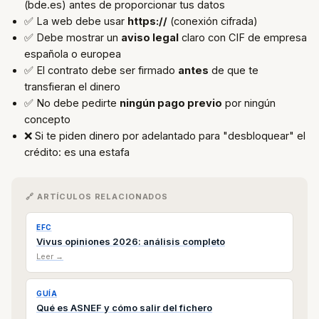
(bde.es) antes de proporcionar tus datos
✅ La web debe usar
https://
(conexión cifrada)
✅ Debe mostrar un
aviso legal
claro con CIF de empresa
española o europea
✅ El contrato debe ser firmado
antes
de que te
transfieran el dinero
✅ No debe pedirte
ningún pago previo
por ningún
concepto
❌ Si te piden dinero por adelantado para "desbloquear" el
crédito: es una estafa
🔗 ARTÍCULOS RELACIONADOS
EFC
Vivus opiniones 2026: análisis completo
Leer →
GUÍA
Qué es ASNEF y cómo salir del fichero