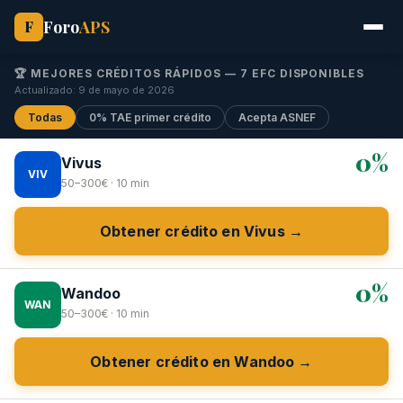
Foro
APS
F
🏆 MEJORES CRÉDITOS RÁPIDOS — 7 EFC DISPONIBLES
Actualizado: 9 de mayo de 2026
Todas
0% TAE primer crédito
Acepta ASNEF
0%
Vivus
VIV
50–300€ · 10 min
Obtener crédito en Vivus →
0%
Wandoo
WAN
50–300€ · 10 min
Obtener crédito en Wandoo →