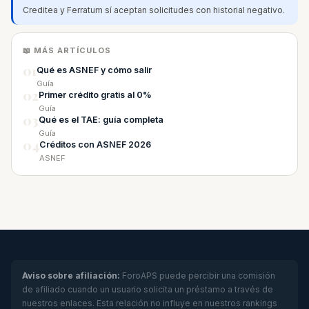
Creditea y Ferratum sí aceptan solicitudes con historial negativo.
📖 MÁS ARTÍCULOS
01
Qué es ASNEF y cómo salir
Guía
02
Primer crédito gratis al 0%
Guía
03
Qué es el TAE: guía completa
Guía
04
Créditos con ASNEF 2026
ASNEF
Aviso sobre afiliación:
ForoAPS puede percibir una comisión
de afiliado cuando un usuario solicita un préstamo a través de
nuestros enlaces. Esta relación no influye en nuestros rankings