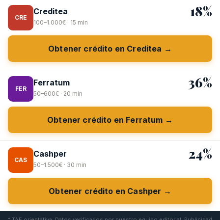
18%
Creditea
CRE
100–1.000€ · 15 min
Obtener crédito en Creditea →
36%
Ferratum
FER
50–600€ · 20 min
Obtener crédito en Ferratum →
24%
Cashper
CAS
50–1.500€ · 30 min
Obtener crédito en Cashper →
* TAE orientativa. Datos verificados por nuestro equipo editorial. Publicidad