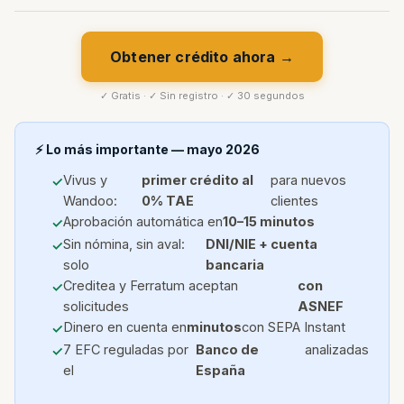
Obtener crédito ahora →
✓ Gratis · ✓ Sin registro · ✓ 30 segundos
⚡ Lo más importante — mayo 2026
Vivus y
primer crédito al
para nuevos
Wandoo:
0% TAE
clientes
Aprobación automática en
10–15 minutos
Sin nómina, sin aval:
DNI/NIE + cuenta
solo
bancaria
Creditea y Ferratum aceptan
con
solicitudes
ASNEF
Dinero en cuenta en
minutos
con SEPA Instant
7 EFC reguladas por
Banco de
analizadas
el
España