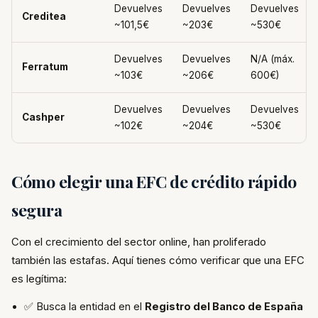
Devuelves
Devuelves
Devuelves
Creditea
~101,5€
~203€
~530€
Devuelves
Devuelves
N/A (máx.
Ferratum
~103€
~206€
600€)
Devuelves
Devuelves
Devuelves
Cashper
~102€
~204€
~530€
Cómo elegir una EFC de crédito rápido
segura
Con el crecimiento del sector online, han proliferado
también las estafas. Aquí tienes cómo verificar que una EFC
es legítima:
✅ Busca la entidad en el
Registro del Banco de España