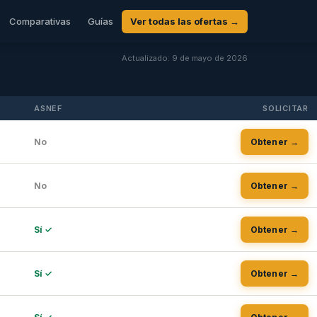
Comparativas
Guías
Ver todas las ofertas →
Actualizado: 9 de mayo de 2026
ASNEF
SOLICITAR
No
Obtener →
No
Obtener →
Sí ✓
Obtener →
Sí ✓
Obtener →