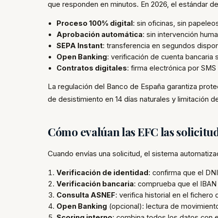
que responden en minutos. En 2026, el estándar d
Proceso 100% digital
: sin oficinas, sin papeleos
Aprobación automática
: sin intervención hum
SEPA Instant
: transferencia en segundos dispon
Open Banking
: verificación de cuenta bancaria
Contratos digitales
: firma electrónica por SMS
La regulación del Banco de España garantiza prote
de desistimiento en 14 días naturales y limitación
Cómo evalúan las EFC las solicitu
Cuando envías una solicitud, el sistema automatiza
Verificación de identidad
: confirma que el DNI
Verificación bancaria
: comprueba que el IBAN e
Consulta ASNEF
: verifica historial en el fich
Open Banking
(opcional): lectura de movimient
Scoring interno
: combina todos los datos con 