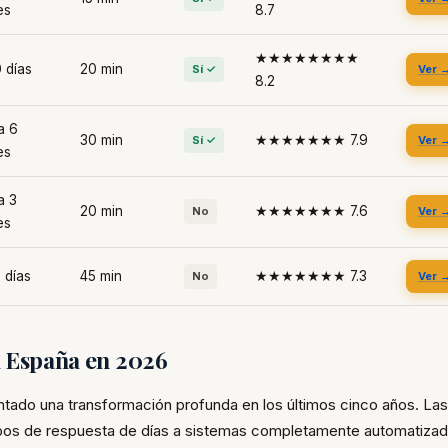
es
8.7
★★★★★★★★
 días
20 min
Sí ✓
Ver 
8.2
a 6
30 min
★★★★★★★ 7.9
Sí ✓
Ver 
es
a 3
20 min
★★★★★★★ 7.6
No
Ver 
es
 días
45 min
★★★★★★★ 7.3
No
Ver 
n España en 2026
ntado una transformación profunda en los últimos cinco años. La
os de respuesta de días a sistemas completamente automatiza