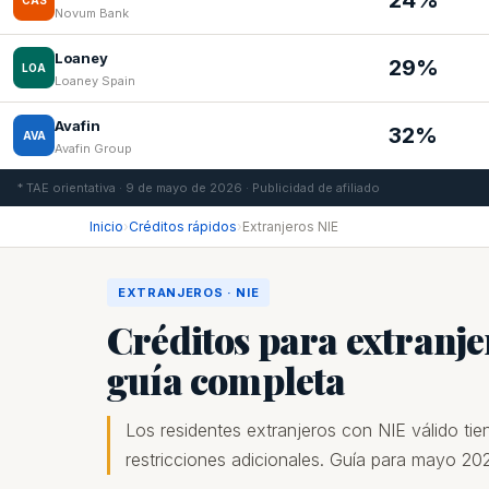
24%
CAS
Novum Bank
Loaney
29%
LOA
Loaney Spain
Avafin
32%
AVA
Avafin Group
* TAE orientativa · 9 de mayo de 2026 · Publicidad de afiliado
Inicio
›
Créditos rápidos
›
Extranjeros NIE
EXTRANJEROS · NIE
Créditos para extranje
guía completa
Los residentes extranjeros con NIE válido t
restricciones adicionales. Guía para mayo 20