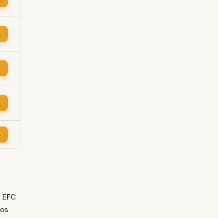
→
→
→
→
s EFC
dos