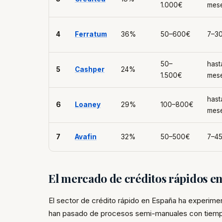
1.000€
mes
4
Ferratum
36%
50–600€
7–30
50–
hast
5
Cashper
24%
1.500€
mes
hast
6
Loaney
29%
100–800€
mes
7
Avafin
32%
50–500€
7–45
El mercado de créditos rápidos e
El sector de crédito rápido en España ha experime
han pasado de procesos semi-manuales con tiemp