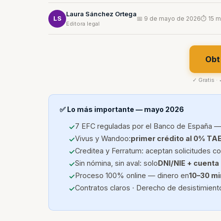
Laura Sánchez Ortega
LS
📅 9 de mayo de 2026
⏱ 15 m
Editora legal
Obt
✓ Gratis ·
✅ Lo más importante — mayo 2026
7 EFC reguladas por el Banco de España —
Vivus y Wandoo:
primer crédito al 0% TA
Creditea y Ferratum: aceptan solicitudes 
Sin nómina, sin aval: solo
DNI/NIE + cuenta
Proceso 100% online — dinero en
10–30 m
Contratos claros · Derecho de desistimiento