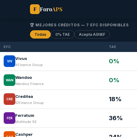
Foro
APS
F
🏆 MEJORES CRÉDITOS — 7 EFC DISPONIBLES
Todas
0% TAE
Acepta ASNEF
EFC
TAE
Vivus
0%
VIV
4Finance Group
Wandoo
0%
WAN
Wandoo Finance
Creditea
18%
CRE
IDFinance Group
Ferratum
36%
FER
Multitude SE
Cashper