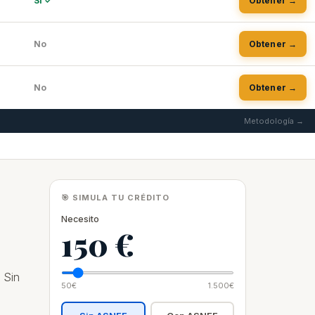
Sí ✓
Obtener →
No
Obtener →
No
Obtener →
Metodología →
🎯 SIMULA TU CRÉDITO
Necesito
150 €
 Sin
50€
1.500€