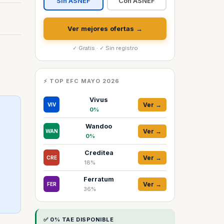
Sin ASNEF
Con ASNEF
Ver mejores ofertas →
✓ Gratis · ✓ Sin registro
⚡ TOP EFC MAYO 2026
Vivus
Ver →
VIV
0%
Wandoo
Ver →
WAN
0%
Creditea
Ver →
CRE
18%
Ferratum
Ver →
FER
36%
✅ 0% TAE DISPONIBLE