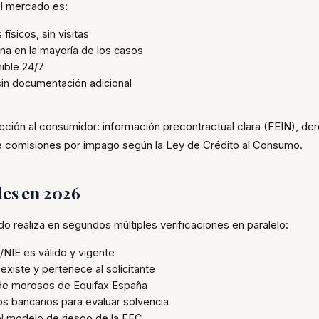
el mercado es:
 físicos, sin visitas
ana en la mayoría de los casos
ible 24/7
 sin documentación adicional
cción al consumidor: información precontractual clara (FEIN), de
 de comisiones por impago según la Ley de Crédito al Consumo.
des en 2026
do realiza en segundos múltiples verificaciones en paralelo:
/NIE es válido y vigente
xiste y pertenece al solicitante
ero de morosos de Equifax España
os bancarios para evaluar solvencia
el modelo de riesgo de la EFC