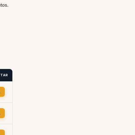
tos.
ITAR
→
→
→