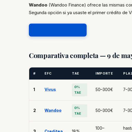
Wandoo
(Wandoo Finance) ofrece las mismas con
Segunda opción si ya usaste el primer crédito de V
Solicitar en Creditea →
Comparativa completa — 9 de ma
#
EFC
TAE
IMPORTE
PLA
0%
1
Vivus
50–300€
7–30
TAE
0%
2
Wandoo
50–300€
7–30
TAE
100–
hast
3
Creditea
18%