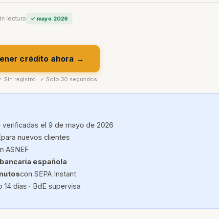
in lectura
✓ mayo 2026
ener crédito ahora →
 ✓ Sin registro · ✓ Solo 30 segundos
 verificadas el 9 de mayo de 2026
E
para nuevos clientes
con ASNEF
 bancaria española
inutos
con SEPA Instant
 14 días · BdE supervisa