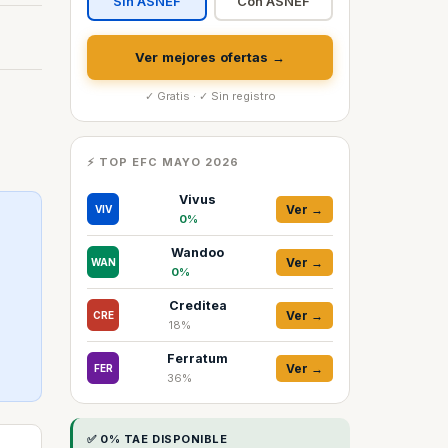
Sin ASNEF
Con ASNEF
Ver mejores ofertas →
✓ Gratis · ✓ Sin registro
⚡ TOP EFC MAYO 2026
Vivus
Ver →
VIV
0%
Wandoo
Ver →
WAN
0%
Creditea
Ver →
CRE
18%
Ferratum
Ver →
FER
36%
✅ 0% TAE DISPONIBLE