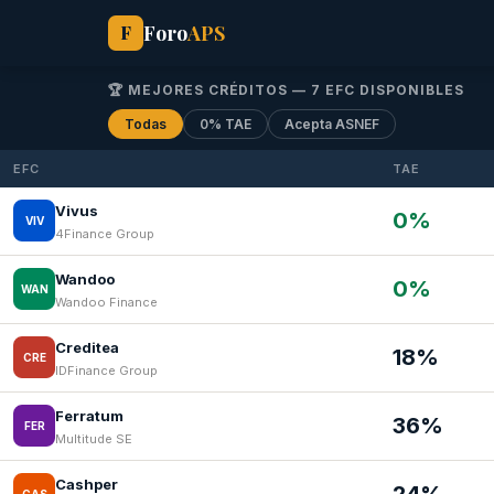
Foro
APS
F
🏆 MEJORES CRÉDITOS — 7 EFC DISPONIBLES
Todas
0% TAE
Acepta ASNEF
EFC
TAE
Vivus
0%
VIV
4Finance Group
Wandoo
0%
WAN
Wandoo Finance
Creditea
18%
CRE
IDFinance Group
Ferratum
36%
FER
Multitude SE
Cashper