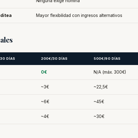
Ninguna exige nómina
editea
Mayor flexibilidad con ingresos alternativos
ales
/30 DÍAS
200€/30 DÍAS
500€/90 DÍAS
0€
N/A (máx. 300€)
~3€
~22,5€
~6€
~45€
~4€
~30€