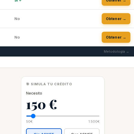
Sí ✓
Obtener →
No
Obtener →
No
Obtener →
Metodología →
🎯 SIMULA TU CRÉDITO
Necesito
150 €
50€
1.500€