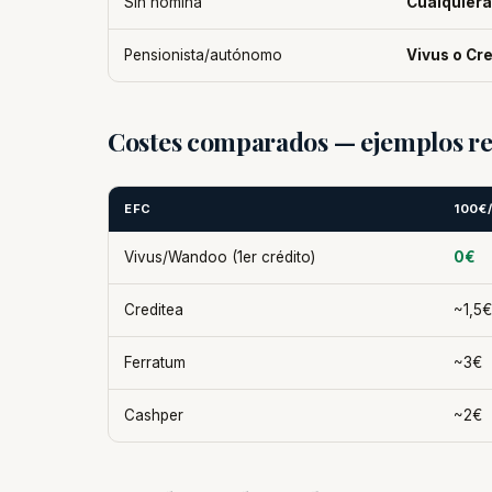
Sin nómina
Cualquiera
Pensionista/autónomo
Vivus o Cr
Costes comparados — ejemplos re
EFC
100€
Vivus/Wandoo (1er crédito)
0€
Creditea
~1,5€
Ferratum
~3€
Cashper
~2€