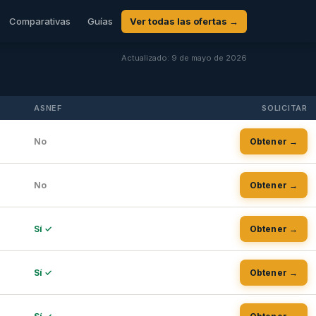
Comparativas
Guías
Ver todas las ofertas →
Actualizado: 9 de mayo de 2026
ASNEF
SOLICITAR
No
Obtener →
No
Obtener →
Sí ✓
Obtener →
Sí ✓
Obtener →