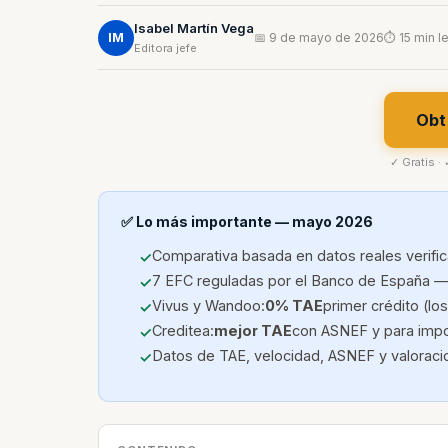
Isabel Martín Vega
IM
📅 9 de mayo de 2026
⏱ 15 min l
Editora jefe
Obt
✓ Gratis ·
✅ Lo más importante — mayo 2026
Comparativa basada en datos reales verifi
7 EFC reguladas por el Banco de España —
Vivus y Wandoo:
0% TAE
primer crédito (lo
Creditea:
mejor TAE
con ASNEF y para impo
Datos de TAE, velocidad, ASNEF y valoraci