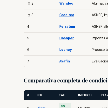
🥈 2
Wandoo
Alternativ
🥉 3
Creditea
ASNEF, imp
4
Ferratum
ASNEF alt
5
Cashper
Importes a
6
Loaney
Proceso á
7
Avafin
Evaluació
Comparativa completa de condici
#
EFC
TAE
IMPORTE
PLA
0%