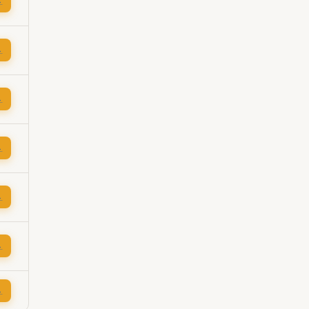
→
→
→
→
→
→
→