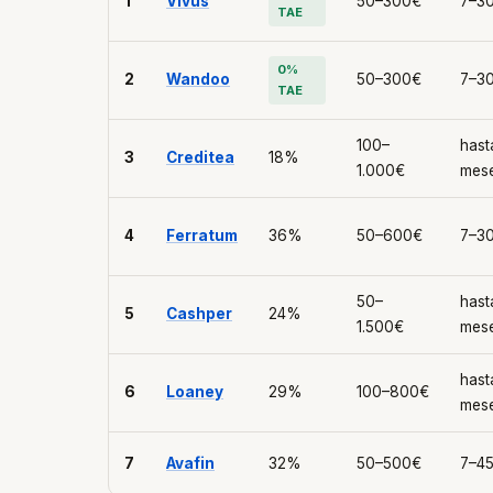
1
Vivus
50–300€
7–30
TAE
0%
2
Wandoo
50–300€
7–30
TAE
100–
hast
3
Creditea
18%
1.000€
mes
4
Ferratum
36%
50–600€
7–30
50–
hast
5
Cashper
24%
1.500€
mes
hast
6
Loaney
29%
100–800€
mes
7
Avafin
32%
50–500€
7–45