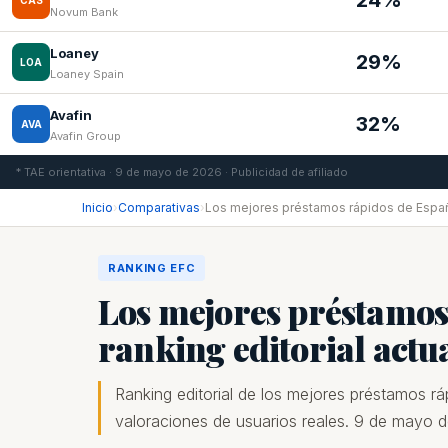
24%
CAS
Novum Bank
Loaney
29%
LOA
Loaney Spain
Avafin
32%
AVA
Avafin Group
* TAE orientativa · 9 de mayo de 2026 · Publicidad de afiliado
Inicio
›
Comparativas
›
Los mejores préstamos rápidos de Espa
RANKING EFC
Los mejores préstamos
ranking editorial actu
Ranking editorial de los mejores préstamos r
valoraciones de usuarios reales. 9 de mayo 