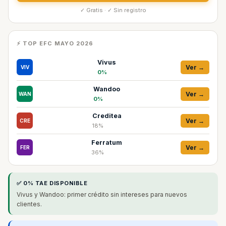
✓ Gratis · ✓ Sin registro
⚡ TOP EFC MAYO 2026
Vivus
Ver →
VIV
0%
Wandoo
Ver →
WAN
0%
Creditea
Ver →
CRE
18%
Ferratum
Ver →
FER
36%
✅ 0% TAE DISPONIBLE
Vivus y Wandoo: primer crédito sin intereses para nuevos
clientes.