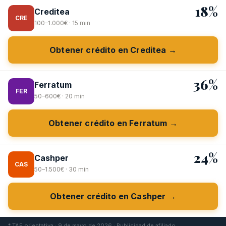
18%
Creditea
CRE
100–1.000€ · 15 min
Obtener crédito en Creditea →
36%
Ferratum
FER
50–600€ · 20 min
Obtener crédito en Ferratum →
24%
Cashper
CAS
50–1.500€ · 30 min
Obtener crédito en Cashper →
* TAE orientativa · 9 de mayo de 2026 · Publicidad de afiliado