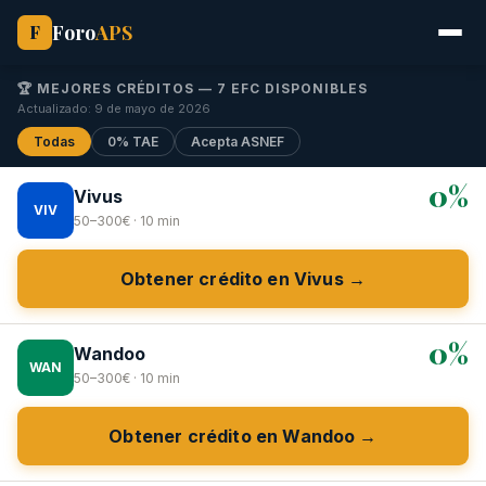
Foro
APS
F
🏆 MEJORES CRÉDITOS — 7 EFC DISPONIBLES
Actualizado: 9 de mayo de 2026
Todas
0% TAE
Acepta ASNEF
0%
Vivus
VIV
50–300€ · 10 min
Obtener crédito en Vivus →
0%
Wandoo
WAN
50–300€ · 10 min
Obtener crédito en Wandoo →