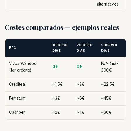
alternativos
Costes comparados — ejemplos reales
100€/30
200€/30
500€/90
EFC
DÍAS
DÍAS
DÍAS
Vivus/Wandoo
N/A (máx.
0€
0€
(1er crédito)
300€)
Creditea
~1,5€
~3€
~22,5€
Ferratum
~3€
~6€
~45€
Cashper
~2€
~4€
~30€