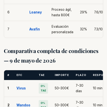
Proceso ágil,
6
Loaney
29%
7.6/10
hasta 800€
Evaluación
7
Avafin
32%
7.3/10
personalizada
Comparativa completa de condiciones
— 9 de mayo de 2026
#
EFC
TAE
IMPORTE
PLAZO
RESPUE
7–30
0%
1
Vivus
50–300€
10 min
TAE
días
7–30
0%
2
Wandoo
50–300€
10 min