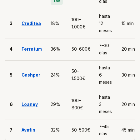
TAE
días
hasta
100–
3
Creditea
18%
12
15 min
1.000€
meses
7–30
4
Ferratum
36%
50–600€
20 min
días
hasta
50–
5
Cashper
24%
6
30 min
1.500€
meses
hasta
100–
6
Loaney
29%
3
20 min
800€
meses
7–45
7
Avafin
32%
50–500€
45 min
días