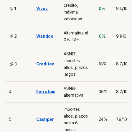
crédito,
🥇 1
Vivus
0%
9.4/10
máxima
velocidad
Alternativa al
🥈 2
Wandoo
0%
9.1/10
0% TAE
ASNEF,
importes
🥉 3
Creditea
18%
8.7/10
altos, plazos
largos
ASNEF
4
Ferratum
36%
8.2/10
alternativa
Importes
altos, plazos
5
Cashper
24%
7.9/10
hasta 6
meses