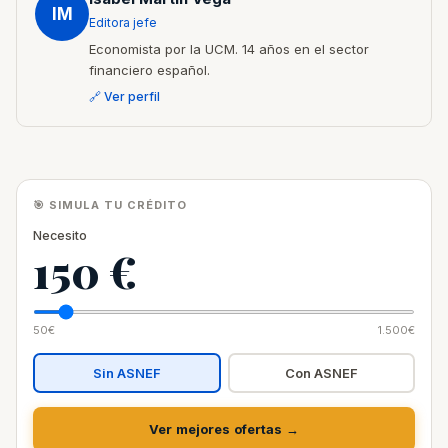
IM
Editora jefe
Economista por la UCM. 14 años en el sector
financiero español.
🔗 Ver perfil
🎯 SIMULA TU CRÉDITO
Necesito
150 €
50€
1.500€
Sin ASNEF
Con ASNEF
Ver mejores ofertas →