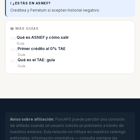
ℹ️ ¿ESTÁS EN ASNEF?
Creditea y Ferratum sí aceptan historial negativo.
📖 MÁS GUÍAS
01
Qué es ASNEF y cómo salir
Guía
02
Primer crédito al 0% TAE
Guía
03
Qué es el TAE: guía
Guía
Aviso sobre afiliación:
ForoAPS puede percibir una comisión
de afiliado cuando un usuario solicita un préstamo a través de
nuestros enlaces. Esta relación no influye en nuestros rankings
editoriales. Información orientativa — consulta siempre las