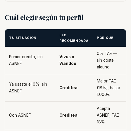
Cuál elegir según tu perfil
EFC
TU SITUACIÓN
POR QUÉ
RECOMENDADA
0% TAE —
Primer crédito, sin
Vivus o
sin coste
ASNEF
Wandoo
alguno
Mejor TAE
Ya usaste el 0%, sin
Creditea
(18%), hasta
ASNEF
1.000€
Acepta
Con ASNEF
Creditea
ASNEF, TAE
18%