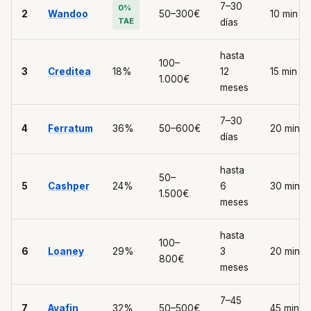
7–30
0%
2
Wandoo
50–300€
10 min
TAE
días
hasta
100–
3
Creditea
18%
12
15 min
1.000€
meses
7–30
4
Ferratum
36%
50–600€
20 min
días
hasta
50–
5
Cashper
24%
6
30 min
1.500€
meses
hasta
100–
6
Loaney
29%
3
20 min
800€
meses
7–45
7
Avafin
32%
50–500€
45 min