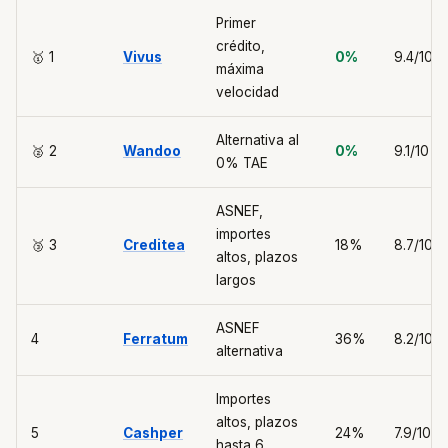
Primer
crédito,
🥇 1
Vivus
0%
9.4/10
máxima
velocidad
Alternativa al
🥈 2
Wandoo
0%
9.1/10
0% TAE
ASNEF,
importes
🥉 3
Creditea
18%
8.7/10
altos, plazos
largos
ASNEF
4
Ferratum
36%
8.2/10
alternativa
Importes
altos, plazos
5
Cashper
24%
7.9/10
hasta 6