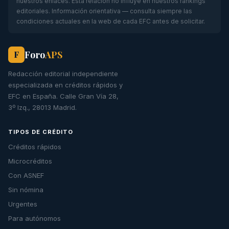
nuestros enlaces. Esta relación no influye en nuestros rankings
editoriales. Información orientativa — consulta siempre las
condiciones actuales en la web de cada EFC antes de solicitar.
Foro
APS
F
Redacción editorial independiente
especializada en créditos rápidos y
EFC en España. Calle Gran Vía 28,
3º Izq., 28013 Madrid.
TIPOS DE CRÉDITO
Créditos rápidos
Microcréditos
Con ASNEF
Sin nómina
Urgentes
Para autónomos