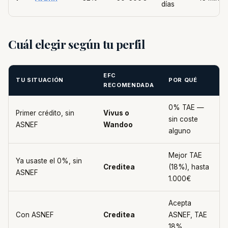
días
Cuál elegir según tu perfil
EFC
TU SITUACIÓN
POR QUÉ
RECOMENDADA
0% TAE —
Primer crédito, sin
Vivus o
sin coste
ASNEF
Wandoo
alguno
Mejor TAE
Ya usaste el 0%, sin
Creditea
(18%), hasta
ASNEF
1.000€
Acepta
Con ASNEF
Creditea
ASNEF, TAE
18%