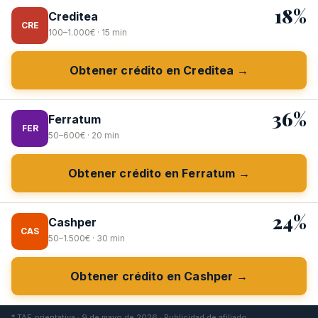
18%
Creditea
CRE
100–1.000€ · 15 min
Obtener crédito en Creditea →
36%
Ferratum
FER
50–600€ · 20 min
Obtener crédito en Ferratum →
24%
Cashper
CAS
50–1.500€ · 30 min
Obtener crédito en Cashper →
* TAE orientativa · 9 de mayo de 2026 · Publicidad de afiliado