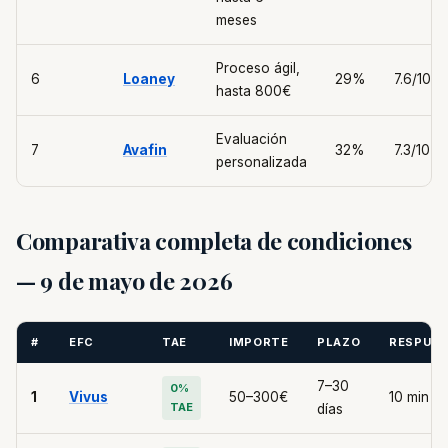
meses
Proceso ágil,
6
Loaney
29%
7.6/10
hasta 800€
Evaluación
7
Avafin
32%
7.3/10
personalizada
Comparativa completa de condiciones
— 9 de mayo de 2026
#
EFC
TAE
IMPORTE
PLAZO
RESPUE
7–30
0%
1
Vivus
50–300€
10 min
TAE
días