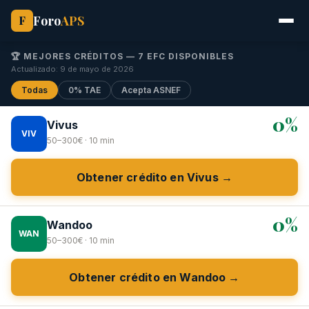
Foro
APS
F
🏆 MEJORES CRÉDITOS — 7 EFC DISPONIBLES
Actualizado: 9 de mayo de 2026
Todas
0% TAE
Acepta ASNEF
0%
Vivus
VIV
50–300€ · 10 min
Obtener crédito en Vivus →
0%
Wandoo
WAN
50–300€ · 10 min
Obtener crédito en Wandoo →