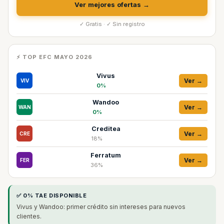
Ver mejores ofertas →
✓ Gratis · ✓ Sin registro
⚡ TOP EFC MAYO 2026
Vivus
Ver →
VIV
0%
Wandoo
Ver →
WAN
0%
Creditea
Ver →
CRE
18%
Ferratum
Ver →
FER
36%
✅ 0% TAE DISPONIBLE
Vivus y Wandoo: primer crédito sin intereses para nuevos
clientes.