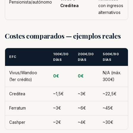
Pensionista/autónomo
Creditea
con ingresos
alternativos
Costes comparados — ejemplos reales
100€/30
200€/30
500€/90
EFC
DÍAS
DÍAS
DÍAS
Vivus/Wandoo
N/A (máx.
0€
0€
(1er crédito)
300€)
Creditea
~1,5€
~3€
~22,5€
Ferratum
~3€
~6€
~45€
Cashper
~2€
~4€
~30€