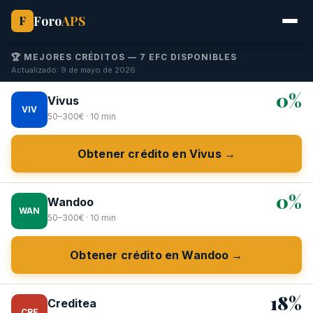
Foro
APS
F
🏆 MEJORES CRÉDITOS — 7 EFC DISPONIBLES
Actualizado: 9 de mayo de 2026
0%
Vivus
VIV
50–300€ · 10 min
Obtener crédito en Vivus →
0%
Wandoo
WAN
50–300€ · 10 min
Obtener crédito en Wandoo →
18%
Creditea
CRE