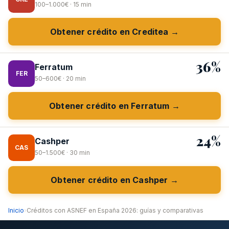
100–1.000€ · 15 min
Obtener crédito en Creditea →
36%
Ferratum
FER
50–600€ · 20 min
Obtener crédito en Ferratum →
24%
Cashper
CAS
50–1.500€ · 30 min
Obtener crédito en Cashper →
Inicio
›
Créditos con ASNEF en España 2026: guías y comparativas