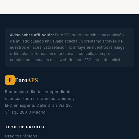
Aviso sobre afiliación:
ForoAPS puede percibir una comisión
de afiliado cuando un usuario solicita un préstamo a través de
nuestros enlaces. Esta relación no influye en nuestros rankings
editoriales. Información orientativa — consulta siempre las
condiciones actuales en la web de cada EFC antes de solicitar.
Foro
APS
F
Redacción editorial independiente
especializada en créditos rápidos y
EFC en España. Calle Gran Vía 28,
3º Izq., 28013 Madrid.
TIPOS DE CRÉDITO
Créditos rápidos