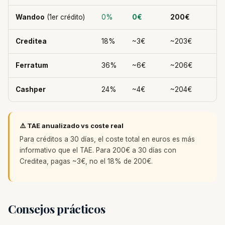
Wandoo
(1er crédito)
0%
0€
200€
Creditea
18%
~3€
~203€
Ferratum
36%
~6€
~206€
Cashper
24%
~4€
~204€
⚠️ TAE anualizado vs coste real
Para créditos a 30 días, el coste total en euros es más
informativo que el TAE. Para 200€ a 30 días con
Creditea, pagas ~3€, no el 18% de 200€.
Consejos prácticos