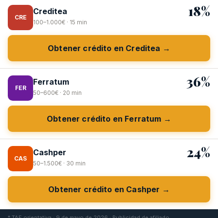
18%
Creditea
CRE
100–1.000€ · 15 min
Obtener crédito en Creditea →
36%
Ferratum
FER
50–600€ · 20 min
Obtener crédito en Ferratum →
24%
Cashper
CAS
50–1.500€ · 30 min
Obtener crédito en Cashper →
* TAE orientativa · 9 de mayo de 2026 · Publicidad de afiliado