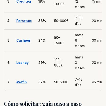
3
Creditea
18%
12
15 min
1.000€
meses
7–30
4
Ferratum
36%
50–600€
20 min
días
hasta
50–
5
Cashper
24%
6
30 min
1.500€
meses
hasta
100–
6
Loaney
29%
3
20 min
800€
meses
7–45
7
Avafin
32%
50–500€
45 min
días
Cómo solicitar: guía paso a paso