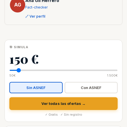
Ana Gil Herrero
AG
Fact-checker
🔗 Ver perfil
🎯 SIMULA
150 €
50€
1.500€
Sin ASNEF
Con ASNEF
Ver todas las ofertas →
✓ Gratis · ✓ Sin registro