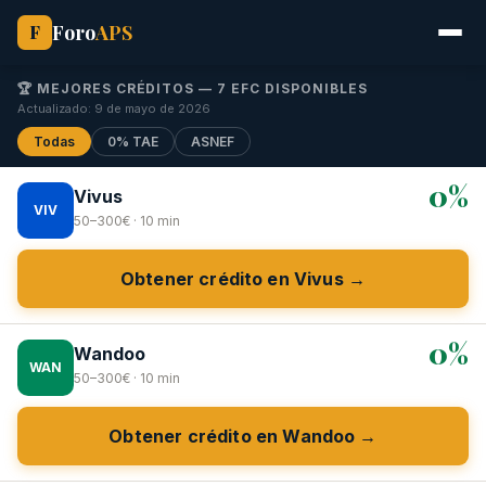
Foro
APS
F
🏆 MEJORES CRÉDITOS — 7 EFC DISPONIBLES
Actualizado: 9 de mayo de 2026
Todas
0% TAE
ASNEF
0%
Vivus
VIV
50–300€ · 10 min
Obtener crédito en Vivus →
0%
Wandoo
WAN
50–300€ · 10 min
Obtener crédito en Wandoo →