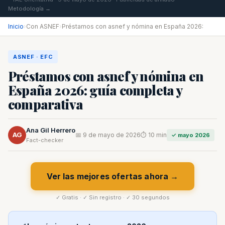
Metodología →
Inicio
›
Con ASNEF
›
Préstamos con asnef y nómina en España 2026:
ASNEF · EFC
Préstamos con asnef y nómina en
España 2026: guía completa y
comparativa
Ana Gil Herrero
AG
📅 9 de mayo de 2026
⏱ 10 min
✓ mayo 2026
Fact-checker
Ver las mejores ofertas ahora →
✓ Gratis · ✓ Sin registro · ✓ 30 segundos