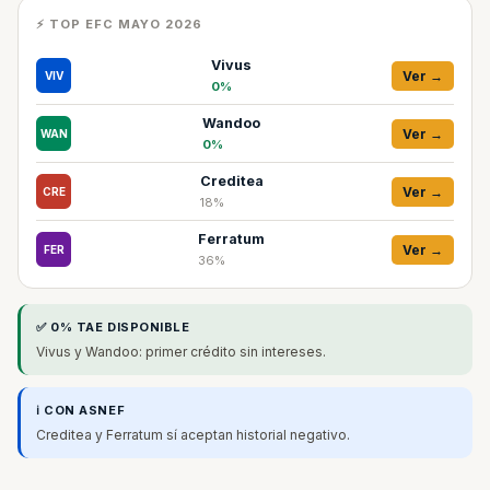
⚡ TOP EFC MAYO 2026
Vivus
Ver →
VIV
0%
Wandoo
Ver →
WAN
0%
Creditea
Ver →
CRE
18%
Ferratum
Ver →
FER
36%
✅ 0% TAE DISPONIBLE
Vivus y Wandoo: primer crédito sin intereses.
ℹ️ CON ASNEF
Creditea y Ferratum sí aceptan historial negativo.