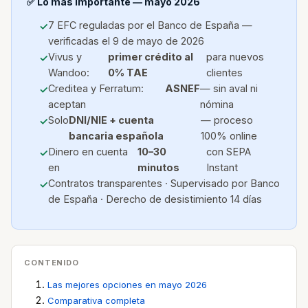
✅ Lo más importante — mayo 2026
7 EFC reguladas por el Banco de España —
verificadas el 9 de mayo de 2026
Vivus y
primer crédito al
para nuevos
Wandoo:
0% TAE
clientes
Creditea y Ferratum:
ASNEF
— sin aval ni
aceptan
nómina
Solo
DNI/NIE + cuenta
— proceso
bancaria española
100% online
Dinero en cuenta
10–30
con SEPA
en
minutos
Instant
Contratos transparentes · Supervisado por Banco
de España · Derecho de desistimiento 14 días
CONTENIDO
Las mejores opciones en mayo 2026
Comparativa completa