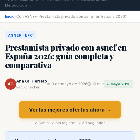
Metodología →
Inicio
›
Con ASNEF
›
Prestamista privado con asnef en España 2026:
ASNEF · EFC
Prestamista privado con asnef en
España 2026: guía completa y
comparativa
Ana Gil Herrero
AG
📅 9 de mayo de 2026
⏱ 10 min
✓ mayo 2026
Fact-checker
Ver las mejores ofertas ahora →
✓ Gratis · ✓ Sin registro · ✓ 30 segundos