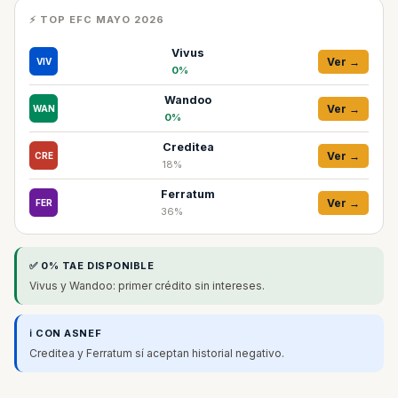
⚡ TOP EFC MAYO 2026
Vivus
Ver →
VIV
0%
Wandoo
Ver →
WAN
0%
Creditea
Ver →
CRE
18%
Ferratum
Ver →
FER
36%
✅ 0% TAE DISPONIBLE
Vivus y Wandoo: primer crédito sin intereses.
ℹ️ CON ASNEF
Creditea y Ferratum sí aceptan historial negativo.