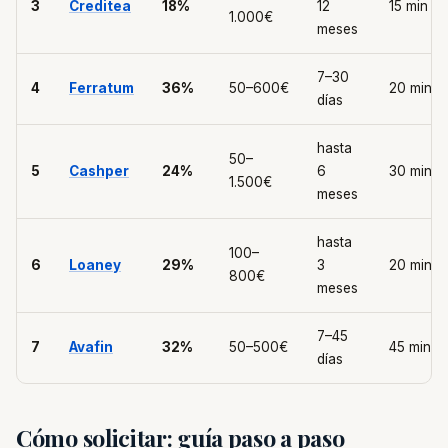
3
Creditea
18%
12
15 min
1.000€
meses
7–30
4
Ferratum
36%
50–600€
20 min
días
hasta
50–
5
Cashper
24%
6
30 min
1.500€
meses
hasta
100–
6
Loaney
29%
3
20 min
800€
meses
7–45
7
Avafin
32%
50–500€
45 min
días
Cómo solicitar: guía paso a paso