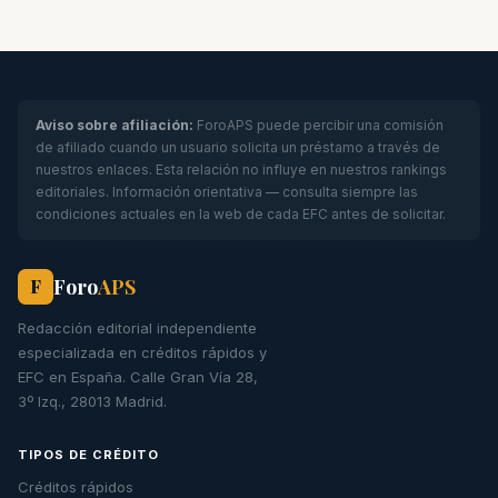
Aviso sobre afiliación:
ForoAPS puede percibir una comisión
de afiliado cuando un usuario solicita un préstamo a través de
nuestros enlaces. Esta relación no influye en nuestros rankings
editoriales. Información orientativa — consulta siempre las
condiciones actuales en la web de cada EFC antes de solicitar.
Foro
APS
F
Redacción editorial independiente
especializada en créditos rápidos y
EFC en España. Calle Gran Vía 28,
3º Izq., 28013 Madrid.
TIPOS DE CRÉDITO
Créditos rápidos