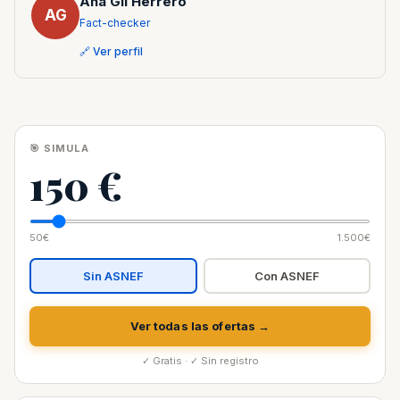
Ana Gil Herrero
AG
Fact-checker
🔗 Ver perfil
🎯 SIMULA
150 €
50€
1.500€
Sin ASNEF
Con ASNEF
Ver todas las ofertas →
✓ Gratis · ✓ Sin registro