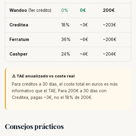
Wandoo
(1er crédito)
0%
0€
200€
Creditea
18%
~3€
~203€
Ferratum
36%
~6€
~206€
Cashper
24%
~4€
~204€
⚠️ TAE anualizado vs coste real
Para créditos a 30 días, el coste total en euros es más
informativo que el TAE. Para 200€ a 30 días con
Creditea, pagas ~3€, no el 18% de 200€.
Consejos prácticos