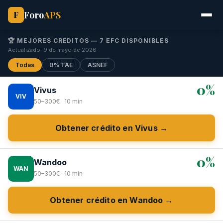
Foro
APS
F
🏆 MEJORES CRÉDITOS — 7 EFC DISPONIBLES
Actualizado: 9 de mayo de 2026
Todas
0% TAE
ASNEF
0%
Vivus
VIV
50–300€ · 10 min
Obtener crédito en Vivus →
0%
Wandoo
WAN
50–300€ · 10 min
Obtener crédito en Wandoo →