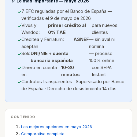
✅ Lo más importante — mayo 2026
7 EFC reguladas por el Banco de España —
verificadas el 9 de mayo de 2026
Vivus y
primer crédito al
para nuevos
Wandoo:
0% TAE
clientes
Creditea y Ferratum:
ASNEF
— sin aval ni
aceptan
nómina
Solo
DNI/NIE + cuenta
— proceso
bancaria española
100% online
Dinero en cuenta
10–30
con SEPA
en
minutos
Instant
Contratos transparentes · Supervisado por Banco
de España · Derecho de desistimiento 14 días
CONTENIDO
Las mejores opciones en mayo 2026
Comparativa completa