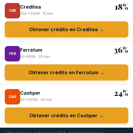
18%
Creditea
CRE
100–1.000€ · 15 min
Obtener crédito en Creditea →
36%
Ferratum
FER
50–600€ · 20 min
Obtener crédito en Ferratum →
24%
Cashper
CAS
50–1.500€ · 30 min
Obtener crédito en Cashper →
* TAE orientativa · 9 de mayo de 2026 · Publicidad de afiliado