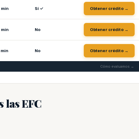
 min
Sí ✓
Obtener crédito →
 min
No
Obtener crédito →
 min
No
Obtener crédito →
Cómo evaluamos →
 las EFC