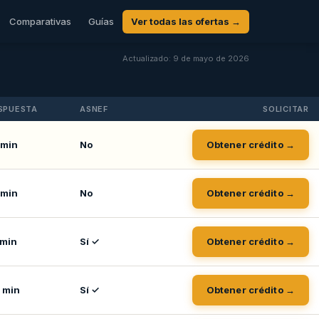
Comparativas
Guías
Ver todas las ofertas →
Actualizado: 9 de mayo de 2026
SPUESTA
ASNEF
SOLICITAR
 min
No
Obtener crédito →
 min
No
Obtener crédito →
 min
Sí ✓
Obtener crédito →
 min
Sí ✓
Obtener crédito →