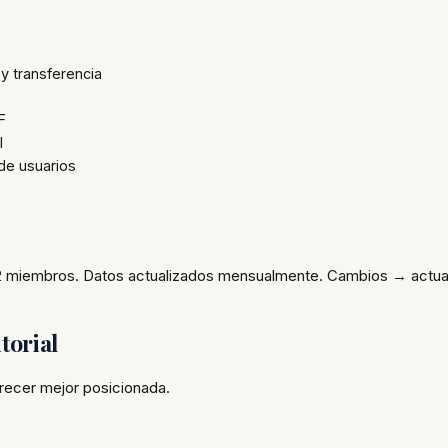
y transferencia
F
l
 de usuarios
 2 miembros. Datos actualizados mensualmente. Cambios → actual
torial
recer mejor posicionada.