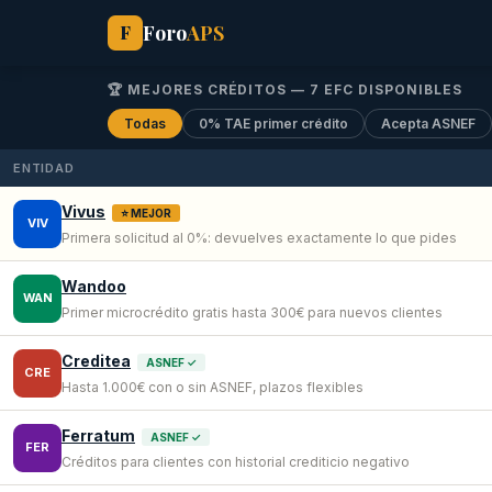
Foro
APS
F
🏆 MEJORES CRÉDITOS —
7
EFC DISPONIBLES
Todas
0% TAE primer crédito
Acepta ASNEF
ENTIDAD
Vivus
⭐ MEJOR
VIV
Primera solicitud al 0%: devuelves exactamente lo que pides
Wandoo
WAN
Primer microcrédito gratis hasta 300€ para nuevos clientes
Creditea
ASNEF ✓
CRE
Hasta 1.000€ con o sin ASNEF, plazos flexibles
Ferratum
ASNEF ✓
FER
Créditos para clientes con historial crediticio negativo