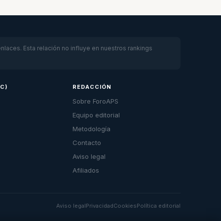
laces. Esta relación no influye en nuestros rankings
FC)
REDACCIÓN
Sobre ForoAPS
Equipo editorial
Metodología
Contacto
Aviso legal
Afiliados
Aviso legal
Privacidad
Cookies
Política editorial