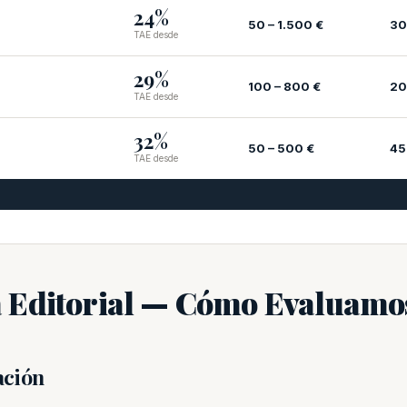
24%
50 – 1.500 €
30
TAE desde
29%
100 – 800 €
20
TAE desde
32%
50 – 500 €
45
TAE desde
 Editorial — Cómo Evaluamos
ación