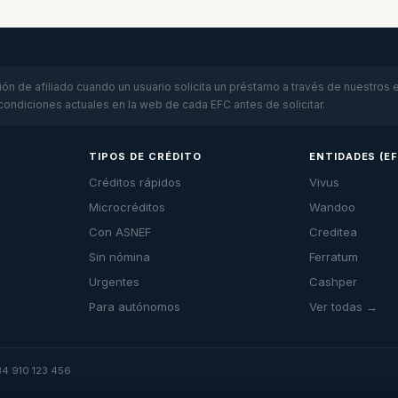
n de afiliado cuando un usuario solicita un préstamo a través de nuestros en
 condiciones actuales en la web de cada EFC antes de solicitar.
TIPOS DE CRÉDITO
ENTIDADES (E
Créditos rápidos
Vivus
Microcréditos
Wandoo
Con ASNEF
Creditea
Sin nómina
Ferratum
Urgentes
Cashper
Para autónomos
Ver todas →
+34 910 123 456