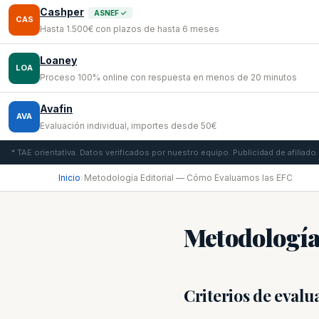
Cashper
ASNEF ✓
CAS
Hasta 1.500€ con plazos de hasta 6 meses
Loaney
LOA
Proceso 100% online con respuesta en menos de 20 minutos
Avafin
AVA
Evaluación individual, importes desde 50€
* TAE orientativa. Datos verificados por nuestro equipo. Publicidad de afiliado.
Inicio
›
Metodología Editorial — Cómo Evaluamos las EFC
Metodología
Criterios de evalu