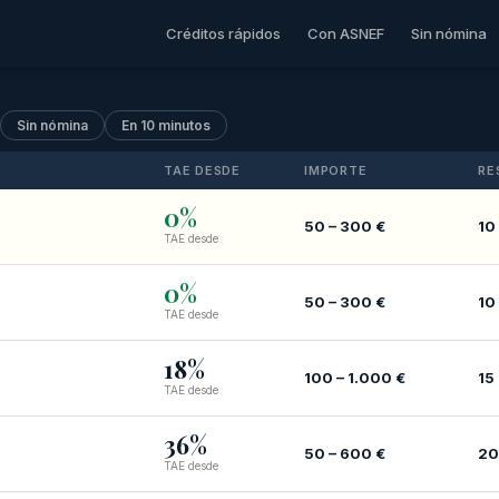
Créditos rápidos
Con ASNEF
Sin nómina
Sin nómina
En 10 minutos
TAE DESDE
IMPORTE
RE
0%
50 – 300 €
10
TAE desde
0%
50 – 300 €
10
TAE desde
18%
100 – 1.000 €
15
TAE desde
36%
50 – 600 €
20
TAE desde