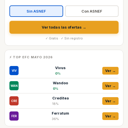
Sin ASNEF
Con ASNEF
Ver todas las ofertas →
✓ Gratis · ✓ Sin registro
⚡ TOP EFC MAYO 2026
Vivus
Ver →
VIV
0%
Wandoo
Ver →
WAN
0%
Creditea
Ver →
CRE
18%
Ferratum
Ver →
FER
36%