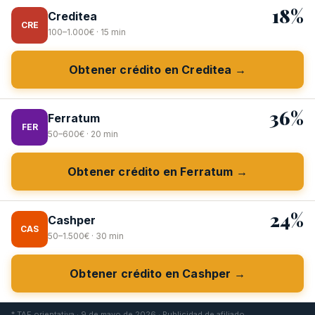
18%
Creditea
CRE
100–1.000€ · 15 min
Obtener crédito en Creditea →
36%
Ferratum
FER
50–600€ · 20 min
Obtener crédito en Ferratum →
24%
Cashper
CAS
50–1.500€ · 30 min
Obtener crédito en Cashper →
* TAE orientativa · 9 de mayo de 2026 · Publicidad de afiliado