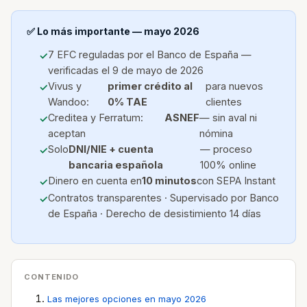
✅ Lo más importante — mayo 2026
7 EFC reguladas por el Banco de España —
verificadas el 9 de mayo de 2026
Vivus y
primer crédito al
para nuevos
Wandoo:
0% TAE
clientes
Creditea y Ferratum:
ASNEF
— sin aval ni
aceptan
nómina
Solo
DNI/NIE + cuenta
— proceso
bancaria española
100% online
Dinero en cuenta en
10 minutos
con SEPA Instant
Contratos transparentes · Supervisado por Banco
de España · Derecho de desistimiento 14 días
CONTENIDO
Las mejores opciones en mayo 2026