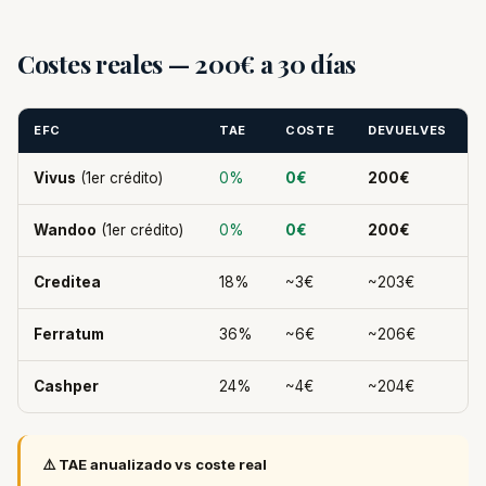
Costes reales — 200€ a 30 días
EFC
TAE
COSTE
DEVUELVES
Vivus
(1er crédito)
0%
0€
200€
Wandoo
(1er crédito)
0%
0€
200€
Creditea
18%
~3€
~203€
Ferratum
36%
~6€
~206€
Cashper
24%
~4€
~204€
⚠️ TAE anualizado vs coste real