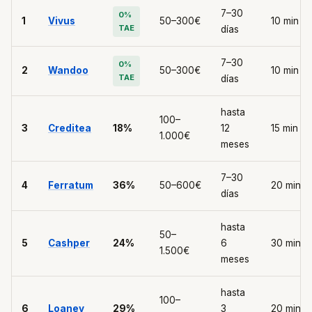
7–30
0%
1
Vivus
50–300€
10 min
TAE
días
7–30
0%
2
Wandoo
50–300€
10 min
TAE
días
hasta
100–
3
Creditea
18%
12
15 min
1.000€
meses
7–30
4
Ferratum
36%
50–600€
20 min
días
hasta
50–
5
Cashper
24%
6
30 min
1.500€
meses
hasta
100–
6
Loaney
29%
3
20 min