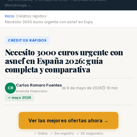
Metodología →
Inicio
›
Créditos rápidos
›
Necesito 3000 euros urgente con asnef en Espa
CRÉDITOS RÁPIDOS
Necesito 3000 euros urgente con
asnef en España 2026: guía
completa y comparativa
Carlos Romero Fuentes
CR
📅 9 de mayo de 2026
⏱ 10 min
Analista financiero
✓ mayo 2026
Ver las mejores ofertas ahora →
✓ Gratis · ✓ Sin registro · ✓ 30 segundos