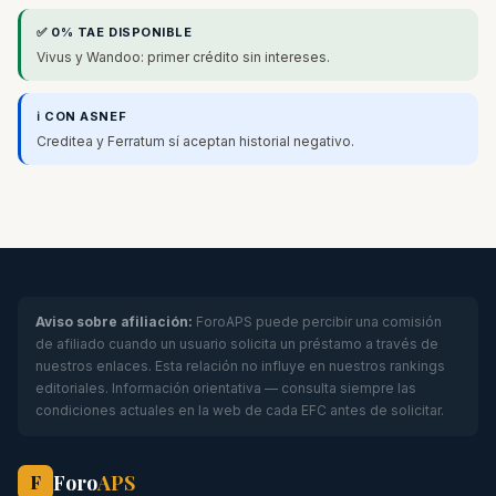
✅ 0% TAE DISPONIBLE
Vivus y Wandoo: primer crédito sin intereses.
ℹ️ CON ASNEF
Creditea y Ferratum sí aceptan historial negativo.
Aviso sobre afiliación:
ForoAPS puede percibir una comisión
de afiliado cuando un usuario solicita un préstamo a través de
nuestros enlaces. Esta relación no influye en nuestros rankings
editoriales. Información orientativa — consulta siempre las
condiciones actuales en la web de cada EFC antes de solicitar.
Foro
APS
F