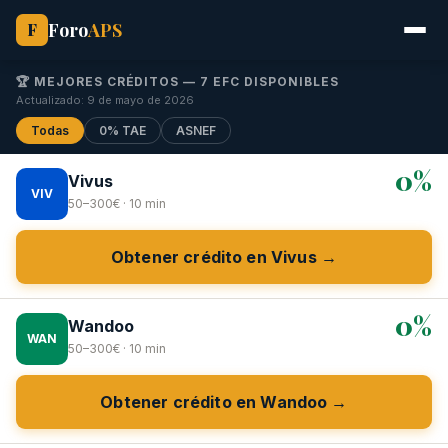
Foro
APS
F
🏆 MEJORES CRÉDITOS — 7 EFC DISPONIBLES
Actualizado: 9 de mayo de 2026
Todas
0% TAE
ASNEF
0%
Vivus
VIV
50–300€ · 10 min
Obtener crédito en Vivus →
0%
Wandoo
WAN
50–300€ · 10 min
Obtener crédito en Wandoo →