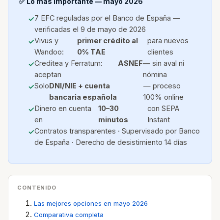
✅ Lo más importante — mayo 2026
7 EFC reguladas por el Banco de España —
verificadas el 9 de mayo de 2026
Vivus y
primer crédito al
para nuevos
Wandoo:
0% TAE
clientes
Creditea y Ferratum:
ASNEF
— sin aval ni
aceptan
nómina
Solo
DNI/NIE + cuenta
— proceso
bancaria española
100% online
Dinero en cuenta
10–30
con SEPA
en
minutos
Instant
Contratos transparentes · Supervisado por Banco
de España · Derecho de desistimiento 14 días
CONTENIDO
Las mejores opciones en mayo 2026
Comparativa completa