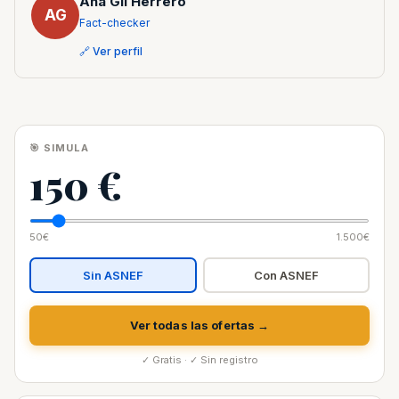
Ana Gil Herrero
AG
Fact-checker
🔗 Ver perfil
🎯 SIMULA
150 €
50€
1.500€
Sin ASNEF
Con ASNEF
Ver todas las ofertas →
✓ Gratis · ✓ Sin registro