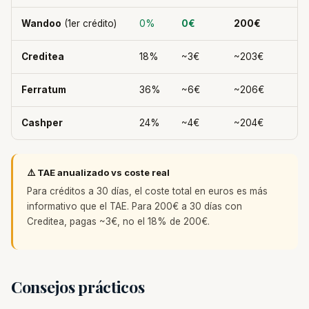
Wandoo
(1er crédito)
0%
0€
200€
Creditea
18%
~3€
~203€
Ferratum
36%
~6€
~206€
Cashper
24%
~4€
~204€
⚠️ TAE anualizado vs coste real
Para créditos a 30 días, el coste total en euros es más
informativo que el TAE. Para 200€ a 30 días con
Creditea, pagas ~3€, no el 18% de 200€.
Consejos prácticos