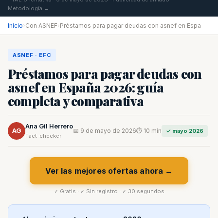
Metodología →
Inicio
›
Con ASNEF
›
Préstamos para pagar deudas con asnef en Espa
ASNEF · EFC
Préstamos para pagar deudas con
asnef en España 2026: guía
completa y comparativa
Ana Gil Herrero
AG
📅 9 de mayo de 2026
⏱ 10 min
✓ mayo 2026
Fact-checker
Ver las mejores ofertas ahora →
✓ Gratis · ✓ Sin registro · ✓ 30 segundos