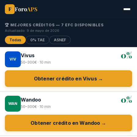
Foro
APS
F
🏆 MEJORES CRÉDITOS — 7 EFC DISPONIBLES
Actualizado: 9 de mayo de 2026
Todas
0% TAE
ASNEF
0%
Vivus
VIV
50–300€ · 10 min
Obtener crédito en Vivus →
0%
Wandoo
WAN
50–300€ · 10 min
Obtener crédito en Wandoo →