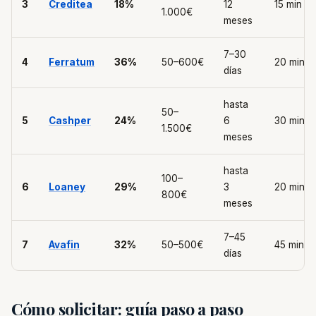
3
Creditea
18%
12
15 min
1.000€
meses
7–30
4
Ferratum
36%
50–600€
20 min
días
hasta
50–
5
Cashper
24%
6
30 min
1.500€
meses
hasta
100–
6
Loaney
29%
3
20 min
800€
meses
7–45
7
Avafin
32%
50–500€
45 min
días
Cómo solicitar: guía paso a paso