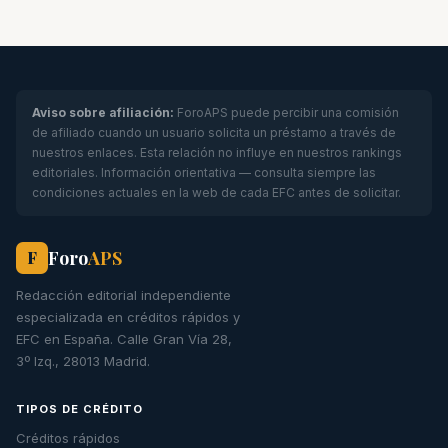
Aviso sobre afiliación:
ForoAPS puede percibir una comisión
de afiliado cuando un usuario solicita un préstamo a través de
nuestros enlaces. Esta relación no influye en nuestros rankings
editoriales. Información orientativa — consulta siempre las
condiciones actuales en la web de cada EFC antes de solicitar.
Foro
APS
F
Redacción editorial independiente
especializada en créditos rápidos y
EFC en España. Calle Gran Vía 28,
3º Izq., 28013 Madrid.
TIPOS DE CRÉDITO
Créditos rápidos