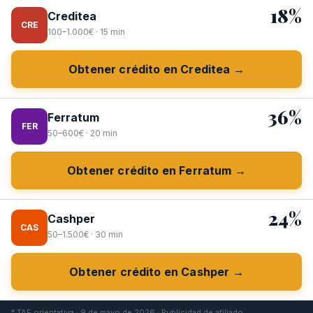
18%
Creditea
CRE
100–1.000€ · 15 min
Obtener crédito en Creditea →
36%
Ferratum
FER
50–600€ · 20 min
Obtener crédito en Ferratum →
24%
Cashper
CAS
50–1.500€ · 30 min
Obtener crédito en Cashper →
* TAE orientativa · 9 de mayo de 2026 · Publicidad de afiliado