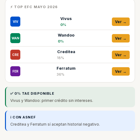
⚡ TOP EFC MAYO 2026
Vivus
Ver →
VIV
0%
Wandoo
Ver →
WAN
0%
Creditea
Ver →
CRE
18%
Ferratum
Ver →
FER
36%
✅ 0% TAE DISPONIBLE
Vivus y Wandoo: primer crédito sin intereses.
ℹ️ CON ASNEF
Creditea y Ferratum sí aceptan historial negativo.