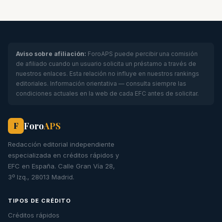
Aviso sobre afiliación:
ForoAPS puede percibir una comisión
de afiliado cuando un usuario solicita un préstamo a través de
nuestros enlaces. Esta relación no influye en nuestros rankings
editoriales. Información orientativa — consulta siempre las
condiciones actuales en la web de cada EFC antes de solicitar.
Foro
APS
F
Redacción editorial independiente
especializada en créditos rápidos y
EFC en España. Calle Gran Vía 28,
3º Izq., 28013 Madrid.
TIPOS DE CRÉDITO
Créditos rápidos