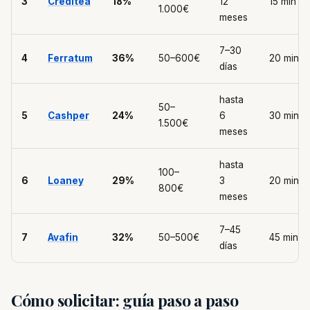
3
Creditea
18%
12
15 min
1.000€
meses
7–30
4
Ferratum
36%
50–600€
20 min
días
hasta
50–
5
Cashper
24%
6
30 min
1.500€
meses
hasta
100–
6
Loaney
29%
3
20 min
800€
meses
7–45
7
Avafin
32%
50–500€
45 min
días
Cómo solicitar: guía paso a paso