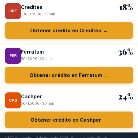
18%
Creditea
CRE
100–1.000€ · 15 min
Obtener crédito en Creditea →
36%
Ferratum
FER
50–600€ · 20 min
Obtener crédito en Ferratum →
24%
Cashper
CAS
50–1.500€ · 30 min
Obtener crédito en Cashper →
* TAE orientativa · 9 de mayo de 2026 · Publicidad de afiliado