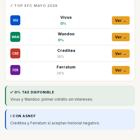
⚡ TOP EFC MAYO 2026
Vivus
Ver →
VIV
0%
Wandoo
Ver →
WAN
0%
Creditea
Ver →
CRE
18%
Ferratum
Ver →
FER
36%
✅ 0% TAE DISPONIBLE
Vivus y Wandoo: primer crédito sin intereses.
ℹ️ CON ASNEF
Creditea y Ferratum sí aceptan historial negativo.