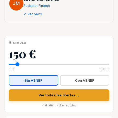
JM
Redactor Fintech
🔗 Ver perfil
🎯 SIMULA
150 €
50€
1.500€
Sin ASNEF
Con ASNEF
Ver todas las ofertas →
✓ Gratis · ✓ Sin registro