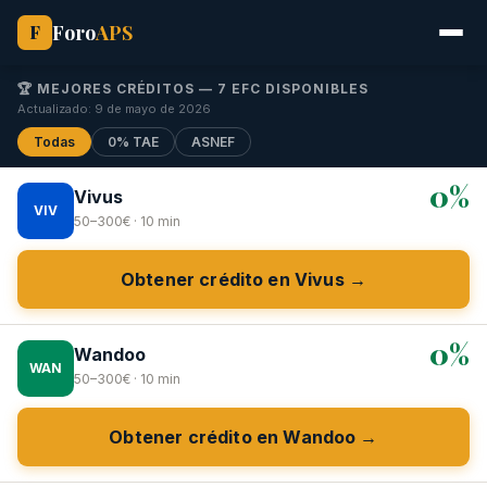
Foro
APS
F
🏆 MEJORES CRÉDITOS — 7 EFC DISPONIBLES
Actualizado: 9 de mayo de 2026
Todas
0% TAE
ASNEF
0%
Vivus
VIV
50–300€ · 10 min
Obtener crédito en Vivus →
0%
Wandoo
WAN
50–300€ · 10 min
Obtener crédito en Wandoo →