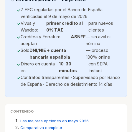
7 EFC reguladas por el Banco de España —
verificadas el 9 de mayo de 2026
Vivus y
primer crédito al
para nuevos
Wandoo:
0% TAE
clientes
Creditea y Ferratum:
ASNEF
— sin aval ni
aceptan
nómina
Solo
DNI/NIE + cuenta
— proceso
bancaria española
100% online
Dinero en cuenta
10–30
con SEPA
en
minutos
Instant
Contratos transparentes · Supervisado por Banco
de España · Derecho de desistimiento 14 días
CONTENIDO
Las mejores opciones en mayo 2026
Comparativa completa