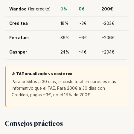
Wandoo
(1er crédito)
0%
0€
200€
Creditea
18%
~3€
~203€
Ferratum
36%
~6€
~206€
Cashper
24%
~4€
~204€
⚠️ TAE anualizado vs coste real
Para créditos a 30 días, el coste total en euros es más
informativo que el TAE. Para 200€ a 30 días con
Creditea, pagas ~3€, no el 18% de 200€.
Consejos prácticos