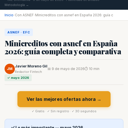
Metodología →
Inicio
›
Con ASNEF
›
Minicreditos con asnef en España 2026: guía c
ASNEF · EFC
Minicreditos con asnef en España
2026: guía completa y comparativa
Javier Moreno Gil
JM
📅 9 de mayo de 2026
⏱ 10 min
Redactor Fintech
✓ mayo 2026
Ver las mejores ofertas ahora →
✓ Gratis · ✓ Sin registro · ✓ 30 segundos
✅ Lo más importante — mayo 2026