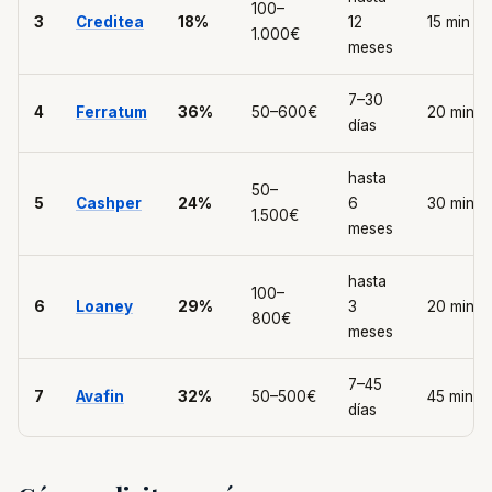
100–
3
Creditea
18%
12
15 min
1.000€
meses
7–30
4
Ferratum
36%
50–600€
20 min
días
hasta
50–
5
Cashper
24%
6
30 min
1.500€
meses
hasta
100–
6
Loaney
29%
3
20 min
800€
meses
7–45
7
Avafin
32%
50–500€
45 min
días