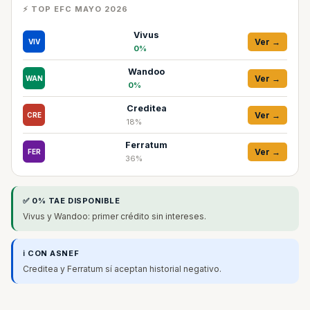
⚡ TOP EFC MAYO 2026
Vivus
Ver →
VIV
0%
Wandoo
Ver →
WAN
0%
Creditea
Ver →
CRE
18%
Ferratum
Ver →
FER
36%
✅ 0% TAE DISPONIBLE
Vivus y Wandoo: primer crédito sin intereses.
ℹ️ CON ASNEF
Creditea y Ferratum sí aceptan historial negativo.