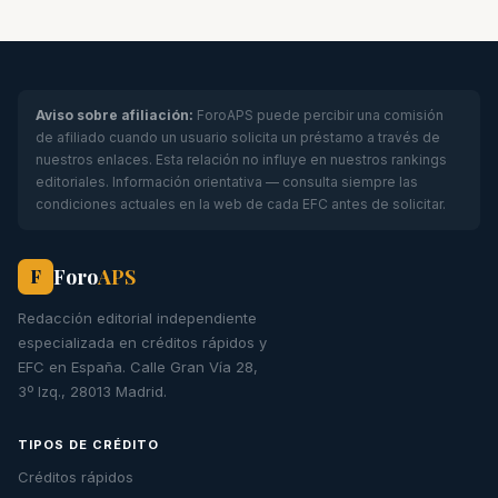
Aviso sobre afiliación:
ForoAPS puede percibir una comisión
de afiliado cuando un usuario solicita un préstamo a través de
nuestros enlaces. Esta relación no influye en nuestros rankings
editoriales. Información orientativa — consulta siempre las
condiciones actuales en la web de cada EFC antes de solicitar.
Foro
APS
F
Redacción editorial independiente
especializada en créditos rápidos y
EFC en España. Calle Gran Vía 28,
3º Izq., 28013 Madrid.
TIPOS DE CRÉDITO
Créditos rápidos