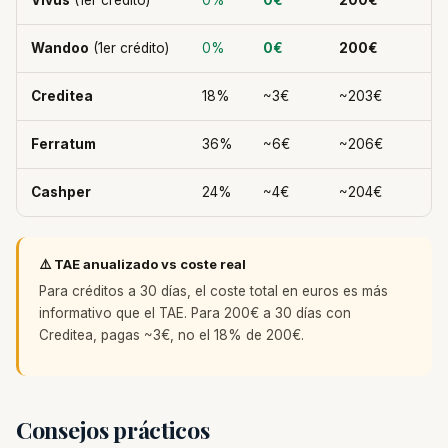
Vivus
(1er crédito)
0%
0€
200€
Wandoo
(1er crédito)
0%
0€
200€
Creditea
18%
~3€
~203€
Ferratum
36%
~6€
~206€
Cashper
24%
~4€
~204€
⚠️ TAE anualizado vs coste real
Para créditos a 30 días, el coste total en euros es más
informativo que el TAE. Para 200€ a 30 días con
Creditea, pagas ~3€, no el 18% de 200€.
Consejos prácticos