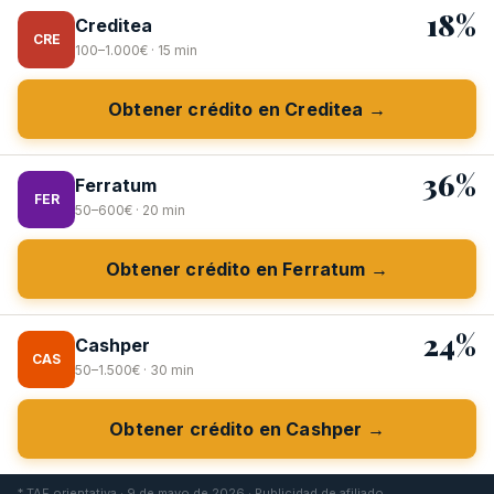
18%
Creditea
CRE
100–1.000€ · 15 min
Obtener crédito en Creditea →
36%
Ferratum
FER
50–600€ · 20 min
Obtener crédito en Ferratum →
24%
Cashper
CAS
50–1.500€ · 30 min
Obtener crédito en Cashper →
* TAE orientativa · 9 de mayo de 2026 · Publicidad de afiliado