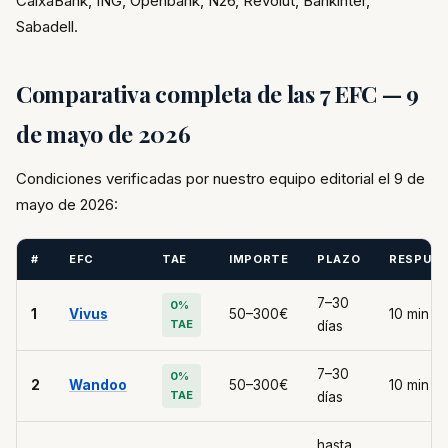
CaixaBank, ING, Openbank, N26, Revolut, Bankinter,
Sabadell.
Comparativa completa de las 7 EFC — 9
de mayo de 2026
Condiciones verificadas por nuestro equipo editorial el 9 de
mayo de 2026:
#
EFC
TAE
IMPORTE
PLAZO
RESPUE
7–30
0%
1
Vivus
50–300€
10 min
TAE
días
7–30
0%
2
Wandoo
50–300€
10 min
TAE
días
hasta