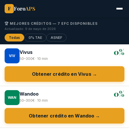
Foro
APS
F
🏆 MEJORES CRÉDITOS — 7 EFC DISPONIBLES
Actualizado: 9 de mayo de 2026
Todas
0% TAE
ASNEF
0%
Vivus
VIV
50–300€ · 10 min
Obtener crédito en Vivus →
0%
Wandoo
WAN
50–300€ · 10 min
Obtener crédito en Wandoo →