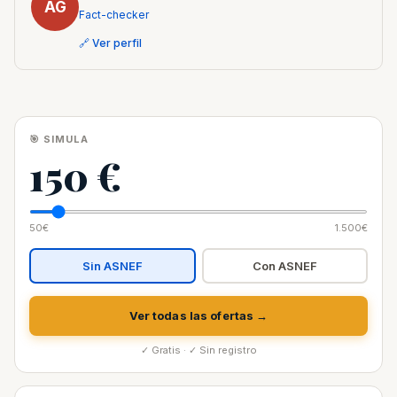
AG
Fact-checker
🔗 Ver perfil
🎯 SIMULA
150 €
50€
1.500€
Sin ASNEF
Con ASNEF
Ver todas las ofertas →
✓ Gratis · ✓ Sin registro