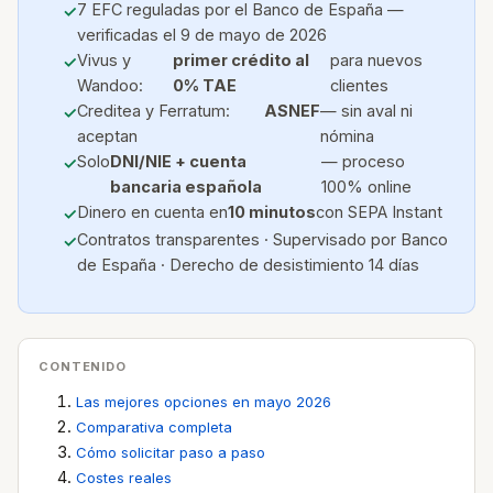
7 EFC reguladas por el Banco de España —
verificadas el 9 de mayo de 2026
Vivus y
primer crédito al
para nuevos
Wandoo:
0% TAE
clientes
Creditea y Ferratum:
ASNEF
— sin aval ni
aceptan
nómina
Solo
DNI/NIE + cuenta
— proceso
bancaria española
100% online
Dinero en cuenta en
10 minutos
con SEPA Instant
Contratos transparentes · Supervisado por Banco
de España · Derecho de desistimiento 14 días
CONTENIDO
Las mejores opciones en mayo 2026
Comparativa completa
Cómo solicitar paso a paso
Costes reales