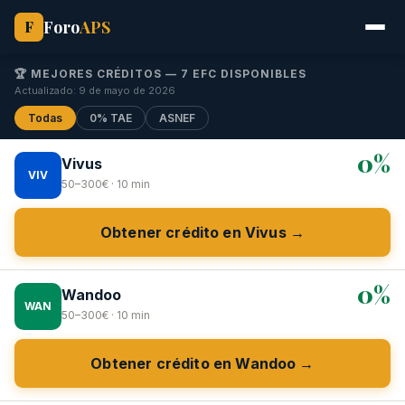
Foro
APS
F
🏆 MEJORES CRÉDITOS — 7 EFC DISPONIBLES
Actualizado: 9 de mayo de 2026
Todas
0% TAE
ASNEF
0%
Vivus
VIV
50–300€ · 10 min
Obtener crédito en Vivus →
0%
Wandoo
WAN
50–300€ · 10 min
Obtener crédito en Wandoo →