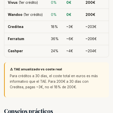
Vivus
(1er crédito)
0%
0€
200€
Wandoo
(1er crédito)
0%
0€
200€
Creditea
18%
~3€
~203€
Ferratum
36%
~6€
~206€
Cashper
24%
~4€
~204€
⚠️ TAE anualizado vs coste real
Para créditos a 30 días, el coste total en euros es más
informativo que el TAE. Para 200€ a 30 días con
Creditea, pagas ~3€, no el 18% de 200€.
Consejos prácticos