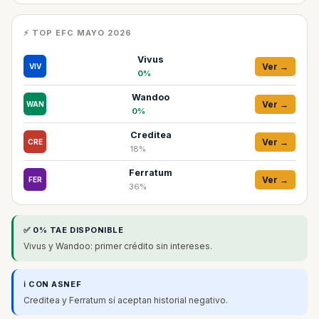
⚡ TOP EFC MAYO 2026
Vivus
Ver →
VIV
0%
Wandoo
Ver →
WAN
0%
Creditea
Ver →
CRE
18%
Ferratum
Ver →
FER
36%
✅ 0% TAE DISPONIBLE
Vivus y Wandoo: primer crédito sin intereses.
ℹ️ CON ASNEF
Creditea y Ferratum sí aceptan historial negativo.