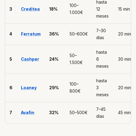
hasta
100–
3
Creditea
18%
12
15 min
1.000€
meses
7–30
4
Ferratum
36%
50–600€
20 min
días
hasta
50–
5
Cashper
24%
6
30 min
1.500€
meses
hasta
100–
6
Loaney
29%
3
20 min
800€
meses
7–45
7
Avafin
32%
50–500€
45 min
días