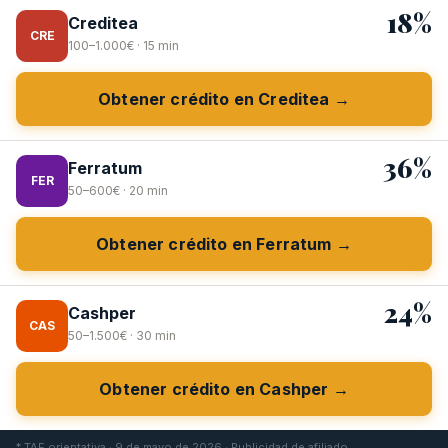
18%
Creditea
CRE
100–1.000€ · 15 min
Obtener crédito en Creditea →
36%
Ferratum
FER
50–600€ · 20 min
Obtener crédito en Ferratum →
24%
Cashper
CAS
50–1.500€ · 30 min
Obtener crédito en Cashper →
* TAE orientativa · 9 de mayo de 2026 · Publicidad de afiliado