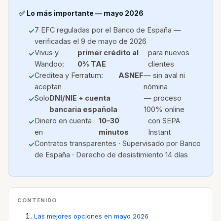
✅ Lo más importante — mayo 2026
7 EFC reguladas por el Banco de España —
verificadas el 9 de mayo de 2026
Vivus y
primer crédito al
para nuevos
Wandoo:
0% TAE
clientes
Creditea y Ferratum:
ASNEF
— sin aval ni
aceptan
nómina
Solo
DNI/NIE + cuenta
— proceso
bancaria española
100% online
Dinero en cuenta
10–30
con SEPA
en
minutos
Instant
Contratos transparentes · Supervisado por Banco
de España · Derecho de desistimiento 14 días
CONTENIDO
Las mejores opciones en mayo 2026