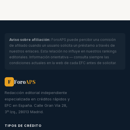
Aviso sobre afiliación:
ForoAPS puede percibir una comisión
de afiliado cuando un usuario solicita un préstamo a través de
nuestros enlaces. Esta relación no influye en nuestros rankings
editoriales. Información orientativa — consulta siempre las
condiciones actuales en la web de cada EFC antes de solicitar.
Foro
APS
F
Redacción editorial independiente
especializada en créditos rápidos y
EFC en España. Calle Gran Vía 28,
3º Izq., 28013 Madrid.
TIPOS DE CRÉDITO