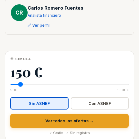
Carlos Romero Fuentes
CR
Analista financiero
🔗 Ver perfil
🎯 SIMULA
150 €
50€
1.500€
Sin ASNEF
Con ASNEF
Ver todas las ofertas →
✓ Gratis · ✓ Sin registro