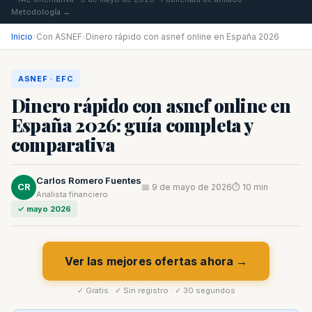
Metodología →
Inicio
›
Con ASNEF
›
Dinero rápido con asnef online en España 2026
ASNEF · EFC
Dinero rápido con asnef online en
España 2026: guía completa y
comparativa
Carlos Romero Fuentes
CR
📅 9 de mayo de 2026
⏱ 10 min
Analista financiero
✓ mayo 2026
Ver las mejores ofertas ahora →
✓ Gratis · ✓ Sin registro · ✓ 30 segundos