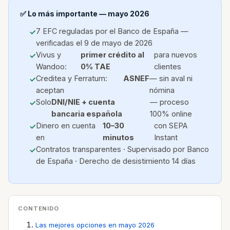
✅ Lo más importante — mayo 2026
7 EFC reguladas por el Banco de España —
verificadas el 9 de mayo de 2026
Vivus y
primer crédito al
para nuevos
Wandoo:
0% TAE
clientes
Creditea y Ferratum:
ASNEF
— sin aval ni
aceptan
nómina
Solo
DNI/NIE + cuenta
— proceso
bancaria española
100% online
Dinero en cuenta
10–30
con SEPA
en
minutos
Instant
Contratos transparentes · Supervisado por Banco
de España · Derecho de desistimiento 14 días
CONTENIDO
Las mejores opciones en mayo 2026