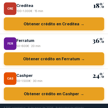
18%
Creditea
CRE
100–1.000€ · 15 min
Obtener crédito en Creditea →
36%
Ferratum
FER
50–600€ · 20 min
Obtener crédito en Ferratum →
24%
Cashper
CAS
50–1.500€ · 30 min
Obtener crédito en Cashper →
* TAE orientativa · 9 de mayo de 2026 · Publicidad de afiliado