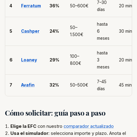
7–30
4
Ferratum
36%
50–600€
20 min
días
hasta
50–
5
Cashper
24%
6
30 min
1.500€
meses
hasta
100–
6
Loaney
29%
3
20 min
800€
meses
7–45
7
Avafin
32%
50–500€
45 min
días
Cómo solicitar: guía paso a paso
Elige la EFC
con nuestro
comparador actualizado
Usa el simulador
: selecciona importe y plazo. Anota el