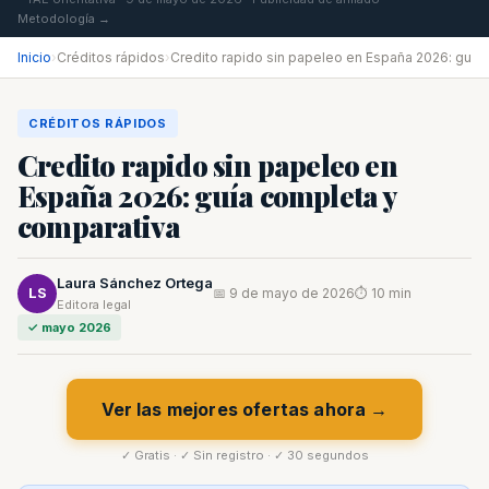
Metodología →
Inicio
›
Créditos rápidos
›
Credito rapido sin papeleo en España 2026: gu
CRÉDITOS RÁPIDOS
Credito rapido sin papeleo en
España 2026: guía completa y
comparativa
Laura Sánchez Ortega
LS
📅 9 de mayo de 2026
⏱ 10 min
Editora legal
✓ mayo 2026
Ver las mejores ofertas ahora →
✓ Gratis · ✓ Sin registro · ✓ 30 segundos