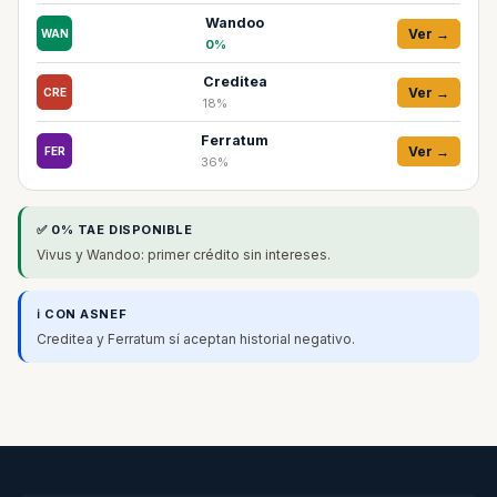
Wandoo
Ver →
WAN
0%
Creditea
Ver →
CRE
18%
Ferratum
Ver →
FER
36%
✅ 0% TAE DISPONIBLE
Vivus y Wandoo: primer crédito sin intereses.
ℹ️ CON ASNEF
Creditea y Ferratum sí aceptan historial negativo.