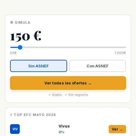
🎯 SIMULA
150 €
50€
1.500€
Sin ASNEF
Con ASNEF
Ver todas las ofertas →
✓ Gratis · ✓ Sin registro
⚡ TOP EFC MAYO 2026
Vivus
Ver →
VIV
0%