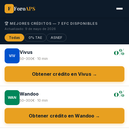
Foro
APS
F
🏆 MEJORES CRÉDITOS — 7 EFC DISPONIBLES
Actualizado: 9 de mayo de 2026
Todas
0% TAE
ASNEF
0%
Vivus
VIV
50–300€ · 10 min
Obtener crédito en Vivus →
0%
Wandoo
WAN
50–300€ · 10 min
Obtener crédito en Wandoo →