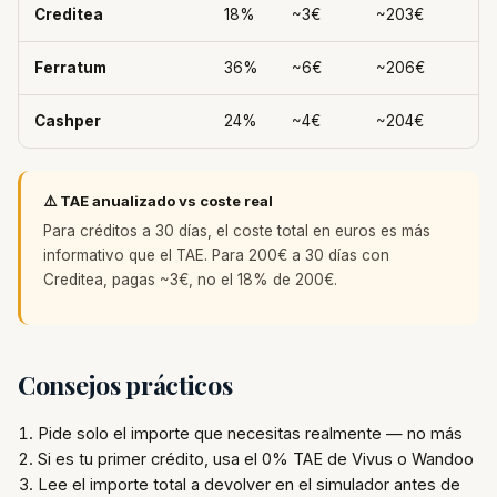
Creditea
18%
~3€
~203€
Ferratum
36%
~6€
~206€
Cashper
24%
~4€
~204€
⚠️ TAE anualizado vs coste real
Para créditos a 30 días, el coste total en euros es más
informativo que el TAE. Para 200€ a 30 días con
Creditea, pagas ~3€, no el 18% de 200€.
Consejos prácticos
Pide solo el importe que necesitas realmente — no más
Si es tu primer crédito, usa el 0% TAE de Vivus o Wandoo
Lee el importe total a devolver en el simulador antes de