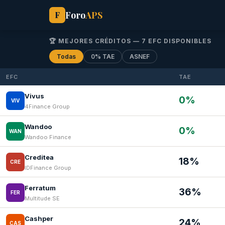
Foro
APS
F
🏆 MEJORES CRÉDITOS — 7 EFC DISPONIBLES
Todas
0% TAE
ASNEF
EFC
TAE
Vivus
0%
VIV
4Finance Group
Wandoo
0%
WAN
Wandoo Finance
Creditea
18%
CRE
IDFinance Group
Ferratum
36%
FER
Multitude SE
Cashper
24%
CAS