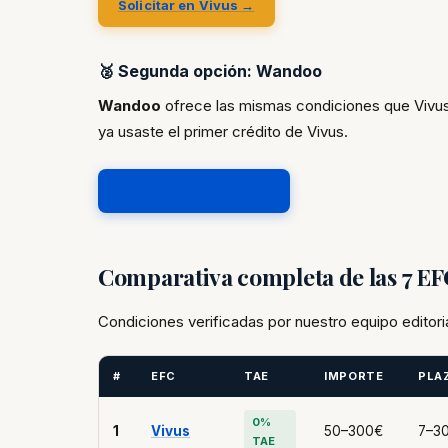
Solicitar en Vivus →
🥈 Segunda opción: Wandoo
Wandoo
ofrece las mismas condiciones que Vivus
ya usaste el primer crédito de Vivus.
Solicitar en Wandoo →
Comparativa completa de las 7 E
Condiciones verificadas por nuestro equipo editori
#
EFC
TAE
IMPORTE
PLA
0%
1
Vivus
50–300€
7–30
TAE