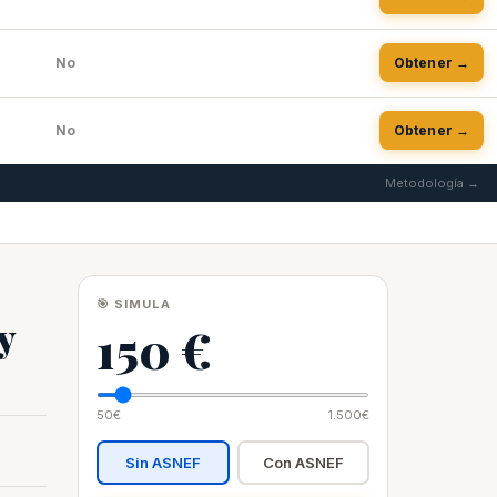
No
Obtener →
No
Obtener →
Metodología →
🎯 SIMULA
y
150 €
50€
1.500€
Sin ASNEF
Con ASNEF