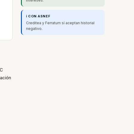
intereses.
ℹ️ CON ASNEF
Creditea y Ferratum sí aceptan historial
negativo.
FC
bación