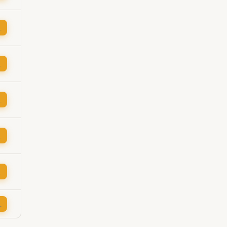
→
→
→
→
→
→