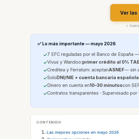
Ver las
✓ Grati
✅ Lo más importante — mayo 2026
7 EFC reguladas por el Banco de España —
Vivus y Wandoo:
primer crédito al 0% TA
Creditea y Ferratum: aceptan
ASNEF
— sin 
Solo
DNI/NIE + cuenta bancaria española
Dinero en cuenta en
10–30 minutos
con SEP
Contratos transparentes · Supervisado por
CONTENIDO
Las mejores opciones en mayo 2026