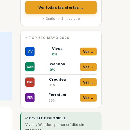
Ver todas las ofertas →
✓ Gratis · ✓ Sin registro
⚡ TOP EFC MAYO 2026
Vivus
Ver →
VIV
0%
Wandoo
Ver →
WAN
0%
Creditea
Ver →
CRE
18%
Ferratum
Ver →
FER
36%
✅ 0% TAE DISPONIBLE
Vivus y Wandoo: primer crédito sin