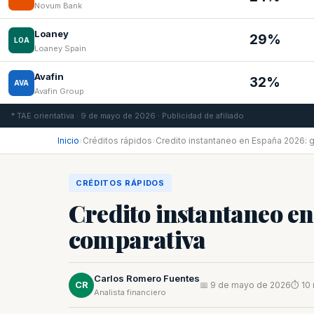
Novum Bank
Loaney
29%
LOA
Loaney Spain
Avafin
32%
AVA
Avafin Group
* TAE orientativa · 9 de mayo de 2026 · Publicidad de afiliado
Inicio
›
Créditos rápidos
›
Credito instantaneo en España 2026: 
CRÉDITOS RÁPIDOS
Credito instantaneo en
comparativa
Carlos Romero Fuentes
CR
📅 9 de mayo de 2026
⏱ 10 
Analista financiero