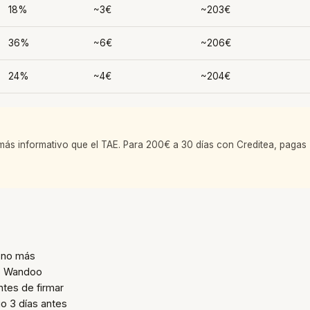
18%
~3€
~203€
36%
~6€
~206€
24%
~4€
~204€
s más informativo que el TAE. Para 200€ a 30 días con Creditea, pagas
— no más
 o Wandoo
ntes de firmar
io 3 días antes