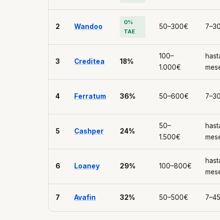
0%
2
Wandoo
50–300€
7–30
TAE
100–
hast
3
Creditea
18%
1.000€
mes
4
Ferratum
36%
50–600€
7–30
50–
hast
5
Cashper
24%
1.500€
mes
hast
6
Loaney
29%
100–800€
mes
7
Avafin
32%
50–500€
7–45