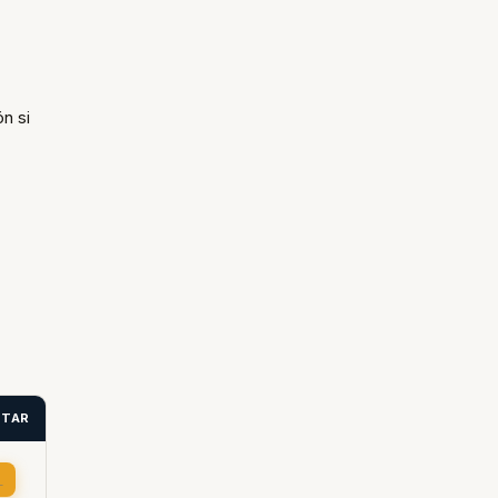
n si
ITAR
→