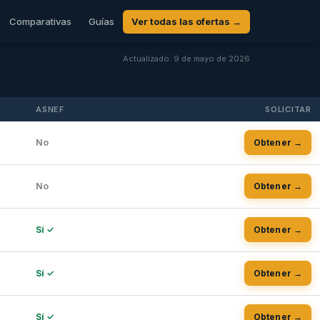
Comparativas
Guías
Ver todas las ofertas →
Actualizado: 9 de mayo de 2026
ASNEF
SOLICITAR
No
Obtener →
No
Obtener →
Sí ✓
Obtener →
Sí ✓
Obtener →
Sí ✓
Obtener →