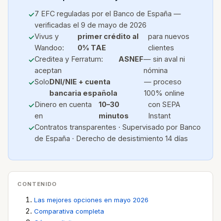
7 EFC reguladas por el Banco de España —
verificadas el 9 de mayo de 2026
Vivus y
primer crédito al
para nuevos
Wandoo:
0% TAE
clientes
Creditea y Ferratum:
ASNEF
— sin aval ni
aceptan
nómina
Solo
DNI/NIE + cuenta
— proceso
bancaria española
100% online
Dinero en cuenta
10–30
con SEPA
en
minutos
Instant
Contratos transparentes · Supervisado por Banco
de España · Derecho de desistimiento 14 días
CONTENIDO
Las mejores opciones en mayo 2026
Comparativa completa