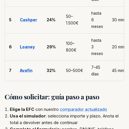
hasta
50–
5
Cashper
24%
6
30 min
1.500€
meses
hasta
100–
6
Loaney
29%
3
20 min
800€
meses
7–45
7
Avafin
32%
50–500€
45 min
días
Cómo solicitar: guía paso a paso
Elige la EFC
con nuestro
comparador actualizado
Usa el simulador
: selecciona importe y plazo. Anota el
total a devolver antes de continuar