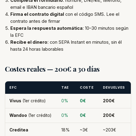
Completa el formulario
: nombre, DNI/NIE, teléfono,
email e IBAN bancario español
Firma el contrato digital
con el código SMS. Lee el
contrato antes de firmar
Espera la respuesta automática
: 10–30 minutos según
la EFC
Recibe el dinero
: con SEPA Instant en minutos, sin él
hasta 24 horas laborables
Costes reales — 200€ a 30 días
EFC
TAE
COSTE
DEVUELVES
Vivus
(1er crédito)
0%
0€
200€
Wandoo
(1er crédito)
0%
0€
200€
Creditea
18%
~3€
~203€