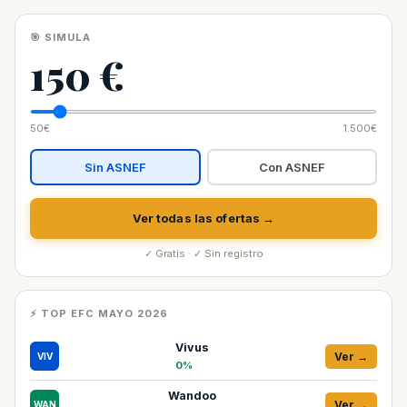
🎯 SIMULA
150 €
50€
1.500€
Sin ASNEF
Con ASNEF
Ver todas las ofertas →
✓ Gratis · ✓ Sin registro
⚡ TOP EFC MAYO 2026
Vivus
Ver →
VIV
0%
Wandoo
Ver →
WAN