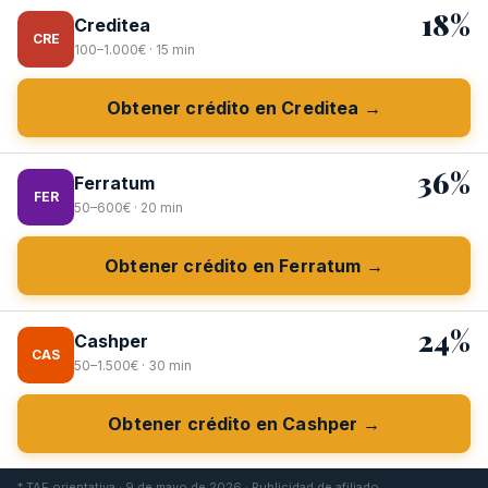
18%
Creditea
CRE
100–1.000€ · 15 min
Obtener crédito en Creditea →
36%
Ferratum
FER
50–600€ · 20 min
Obtener crédito en Ferratum →
24%
Cashper
CAS
50–1.500€ · 30 min
Obtener crédito en Cashper →
* TAE orientativa · 9 de mayo de 2026 · Publicidad de afiliado