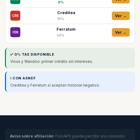
0%
Creditea
Ver →
CRE
18%
Ferratum
Ver →
FER
36%
✅ 0% TAE DISPONIBLE
Vivus y Wandoo: primer crédito sin intereses.
ℹ️ CON ASNEF
Creditea y Ferratum sí aceptan historial negativo.
Aviso sobre afiliación:
ForoAPS puede percibir una comisión