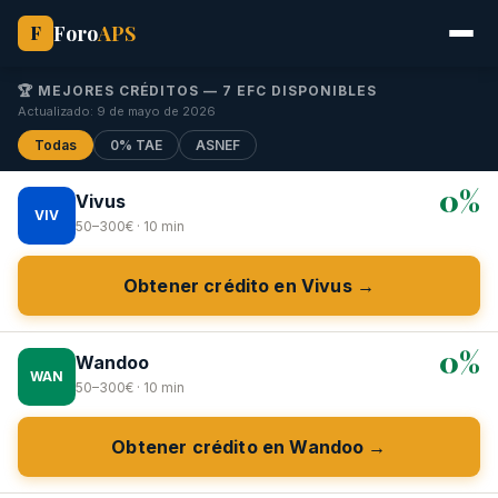
Foro
APS
F
🏆 MEJORES CRÉDITOS — 7 EFC DISPONIBLES
Actualizado: 9 de mayo de 2026
Todas
0% TAE
ASNEF
0%
Vivus
VIV
50–300€ · 10 min
Obtener crédito en Vivus →
0%
Wandoo
WAN
50–300€ · 10 min
Obtener crédito en Wandoo →