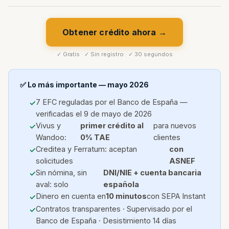
Obtener crédito ahora →
✓ Gratis · ✓ Sin registro · ✓ 30 segundos
✅ Lo más importante — mayo 2026
7 EFC reguladas por el Banco de España —
verificadas el 9 de mayo de 2026
Vivus y
primer crédito al
para nuevos
Wandoo:
0% TAE
clientes
Creditea y Ferratum: aceptan
con
solicitudes
ASNEF
Sin nómina, sin
DNI/NIE + cuenta bancaria
aval: solo
española
Dinero en cuenta en
10 minutos
con SEPA Instant
Contratos transparentes · Supervisado por el
Banco de España · Desistimiento 14 días