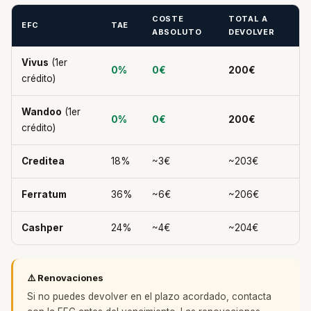
COSTE
TOTAL A
EFC
TAE
ABSOLUTO
DEVOLVER
Vivus
(1er
0%
0€
200€
crédito)
Wandoo
(1er
0%
0€
200€
crédito)
Creditea
18%
~3€
~203€
Ferratum
36%
~6€
~206€
Cashper
24%
~4€
~204€
⚠️ Renovaciones
Si no puedes devolver en el plazo acordado, contacta