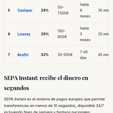
hasta
50–
5
Cashper
24%
6
30 min
1.500€
meses
hasta
100–
6
Loaney
29%
3
20 min
800€
meses
7–45
7
Avafin
32%
50–500€
45 min
días
SEPA Instant: recibe el dinero en
segundos
SEPA Instant es el sistema de pagos europeo que permite
transferencias en menos de 10 segundos, disponible 24/7
incluyendo fines de semana y festivos nacionales.