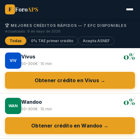
Foro
APS
F
🏆 MEJORES CRÉDITOS RÁPIDOS — 7 EFC DISPONIBLES
Actualizado: 9 de mayo de 2026
Todas
0% TAE primer crédito
Acepta ASNEF
0%
Vivus
VIV
50–300€ · 10 min
Obtener crédito en Vivus →
0%
Wandoo
WAN
50–300€ · 10 min
Obtener crédito en Wandoo →