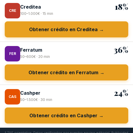
18%
Creditea
CRE
100–1.000€ · 15 min
Obtener crédito en Creditea →
36%
Ferratum
FER
50–600€ · 20 min
Obtener crédito en Ferratum →
24%
Cashper
CAS
50–1.500€ · 30 min
Obtener crédito en Cashper →
* TAE orientativa. Datos verificados por nuestro equipo editorial. Publicidad