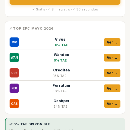
✓ Gratis · ✓ Sin registro · ✓ 30 segundos
⚡ TOP EFC MAYO 2026
Vivus
Ver →
VIV
0% TAE
Wandoo
Ver →
WAN
0% TAE
Creditea
Ver →
CRE
18% TAE
Ferratum
Ver →
FER
36% TAE
Cashper
Ver →
CAS
24% TAE
✅ 0% TAE DISPONIBLE