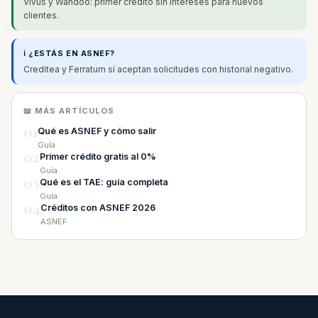
Vivus y Wandoo: primer crédito sin intereses para nuevos
clientes.
ℹ️ ¿ESTÁS EN ASNEF?
Creditea y Ferratum sí aceptan solicitudes con historial negativo.
📖 MÁS ARTÍCULOS
01
Qué es ASNEF y cómo salir
Guía
02
Primer crédito gratis al 0%
Guía
03
Qué es el TAE: guía completa
Guía
04
Créditos con ASNEF 2026
ASNEF