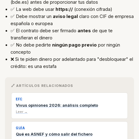
(bde.es) antes de proporcionar tus datos
✅ La web debe usar
https://
(conexión cifrada)
✅ Debe mostrar un
aviso legal
claro con CIF de empresa
española o europea
✅ El contrato debe ser firmado
antes
de que te
transfieran el dinero
✅ No debe pedirte
ningún pago previo
por ningún
concepto
❌ Si te piden dinero por adelantado para "desbloquear" el
crédito: es una estafa
🔗 ARTÍCULOS RELACIONADOS
EFC
Vivus opiniones 2026: análisis completo
Leer →
GUÍA
Qué es ASNEF y cómo salir del fichero