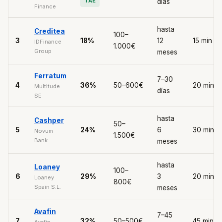
TAE
días
Finance
hasta
Creditea
100–
3
18%
12
15 min
IDFinance
1.000€
Group
meses
Ferratum
7–30
4
36%
50–600€
20 min
Multitude
días
SE
hasta
Cashper
50–
5
24%
6
30 min
Novum
1.500€
Bank
meses
hasta
Loaney
100–
6
29%
3
20 min
Loaney
800€
Spain S.L.
meses
Avafin
7–45
7
32%
50–500€
45 min