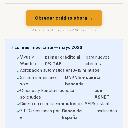
Obtener crédito ahora →
✓ Gratis · ✓ Sin registro · ✓ 30 segundos
⚡ Lo más importante — mayo 2026
Vivus y
primer crédito al
para nuevos
Wandoo:
0% TAE
clientes
Aprobación automática en
10–15 minutos
Sin nómina, sin aval:
DNI/NIE + cuenta
solo
bancaria
Creditea y Ferratum aceptan
con
solicitudes
ASNEF
Dinero en cuenta en
minutos
con SEPA Instant
7 EFC reguladas por
Banco de
analizadas
el
España