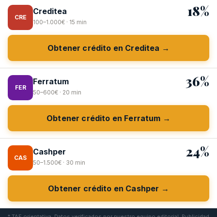
18%
Creditea
CRE
100–1.000€ · 15 min
Obtener crédito en Creditea →
36%
Ferratum
FER
50–600€ · 20 min
Obtener crédito en Ferratum →
24%
Cashper
CAS
50–1.500€ · 30 min
Obtener crédito en Cashper →
* TAE orientativa. Datos verificados por nuestro equipo editorial. Publicidad