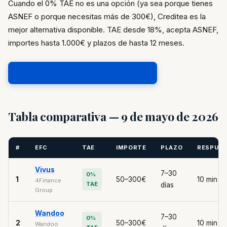
Cuando el 0% TAE no es una opción (ya sea porque tienes
ASNEF o porque necesitas más de 300€), Creditea es la
mejor alternativa disponible. TAE desde 18%, acepta ASNEF,
importes hasta 1.000€ y plazos de hasta 12 meses.
Obtener crédito rápido en Creditea →
Tabla comparativa — 9 de mayo de 2026
#
EFC
TAE
IMPORTE
PLAZO
RESPUE
Vivus
7–30
0%
1
50–300€
10 min
4Finance
TAE
días
Group
Wandoo
7–30
0%
2
50–300€
10 min
Wandoo