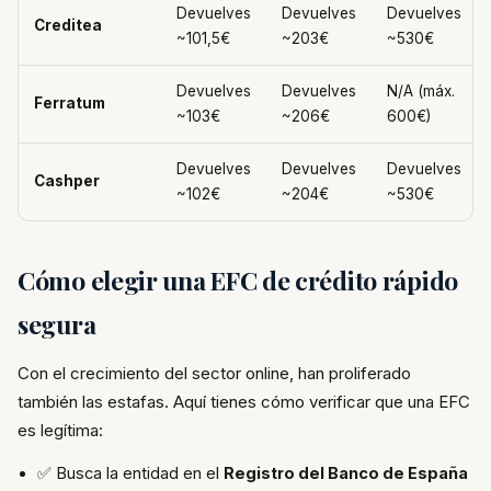
Devuelves
Devuelves
Devuelves
Creditea
~101,5€
~203€
~530€
Devuelves
Devuelves
N/A (máx.
Ferratum
~103€
~206€
600€)
Devuelves
Devuelves
Devuelves
Cashper
~102€
~204€
~530€
Cómo elegir una EFC de crédito rápido
segura
Con el crecimiento del sector online, han proliferado
también las estafas. Aquí tienes cómo verificar que una EFC
es legítima:
✅ Busca la entidad en el
Registro del Banco de España