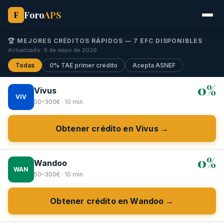
Foro
APS
F
🏆 MEJORES CRÉDITOS RÁPIDOS — 7 EFC DISPONIBLES
Actualizado: 9 de mayo de 2026
Todas
0% TAE primer crédito
Acepta ASNEF
0%
Vivus
VIV
50–300€ · 10 min
Obtener crédito en Vivus →
0%
Wandoo
WAN
50–300€ · 10 min
Obtener crédito en Wandoo →