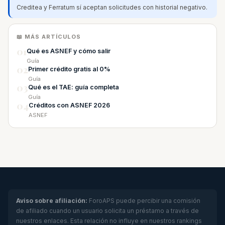
Creditea y Ferratum sí aceptan solicitudes con historial negativo.
📖 MÁS ARTÍCULOS
01
Qué es ASNEF y cómo salir
Guía
02
Primer crédito gratis al 0%
Guía
03
Qué es el TAE: guía completa
Guía
04
Créditos con ASNEF 2026
ASNEF
Aviso sobre afiliación:
ForoAPS puede percibir una comisión
de afiliado cuando un usuario solicita un préstamo a través de
nuestros enlaces. Esta relación no influye en nuestros rankings