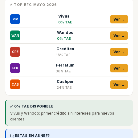
⚡ TOP EFC MAYO 2026
Vivus
Ver →
VIV
0% TAE
Wandoo
Ver →
WAN
0% TAE
Creditea
Ver →
CRE
18% TAE
Ferratum
Ver →
FER
36% TAE
Cashper
Ver →
CAS
24% TAE
✅ 0% TAE DISPONIBLE
Vivus y Wandoo: primer crédito sin intereses para nuevos
clientes.
ℹ️ ¿ESTÁS EN ASNEF?