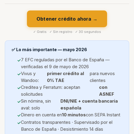
Obtener crédito ahora →
✓ Gratis · ✓ Sin registro · ✓ 30 segundos
✅ Lo más importante — mayo 2026
7 EFC reguladas por el Banco de España —
verificadas el 9 de mayo de 2026
Vivus y
primer crédito al
para nuevos
Wandoo:
0% TAE
clientes
Creditea y Ferratum: aceptan
con
solicitudes
ASNEF
Sin nómina, sin
DNI/NIE + cuenta bancaria
aval: solo
española
Dinero en cuenta en
10 minutos
con SEPA Instant
Contratos transparentes · Supervisado por el
Banco de España · Desistimiento 14 días