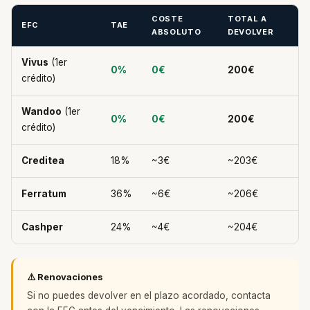
COSTE
TOTAL A
EFC
TAE
ABSOLUTO
DEVOLVER
Vivus
(1er
0%
0€
200€
crédito)
Wandoo
(1er
0%
0€
200€
crédito)
Creditea
18%
~3€
~203€
Ferratum
36%
~6€
~206€
Cashper
24%
~4€
~204€
⚠️ Renovaciones
Si no puedes devolver en el plazo acordado, contacta