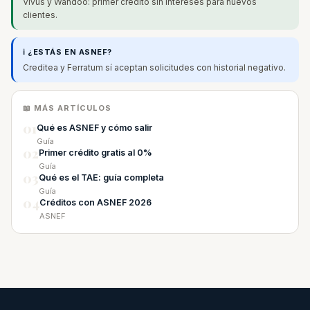
Vivus y Wandoo: primer crédito sin intereses para nuevos
clientes.
ℹ️ ¿ESTÁS EN ASNEF?
Creditea y Ferratum sí aceptan solicitudes con historial negativo.
📖 MÁS ARTÍCULOS
01
Qué es ASNEF y cómo salir
Guía
02
Primer crédito gratis al 0%
Guía
03
Qué es el TAE: guía completa
Guía
04
Créditos con ASNEF 2026
ASNEF