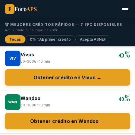
Foro
APS
F
🏆 MEJORES CRÉDITOS RÁPIDOS — 7 EFC DISPONIBLES
Actualizado: 9 de mayo de 2026
Todas
0% TAE primer crédito
Acepta ASNEF
0%
Vivus
VIV
50–300€ · 10 min
Obtener crédito en Vivus →
0%
Wandoo
WAN
50–300€ · 10 min
Obtener crédito en Wandoo →