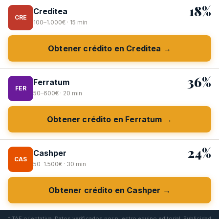
18%
Creditea
CRE
100–1.000€ · 15 min
Obtener crédito en Creditea →
36%
Ferratum
FER
50–600€ · 20 min
Obtener crédito en Ferratum →
24%
Cashper
CAS
50–1.500€ · 30 min
Obtener crédito en Cashper →
* TAE orientativa. Datos verificados por nuestro equipo editorial. Publicidad