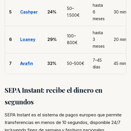
hasta
50–
5
Cashper
24%
6
30 min
1.500€
meses
hasta
100–
6
Loaney
29%
3
20 min
800€
meses
7–45
7
Avafin
32%
50–500€
45 min
días
SEPA Instant: recibe el dinero en
segundos
SEPA Instant es el sistema de pagos europeo que permite
transferencias en menos de 10 segundos, disponible 24/7
incluyendo fines de semana y festivos nacionales.