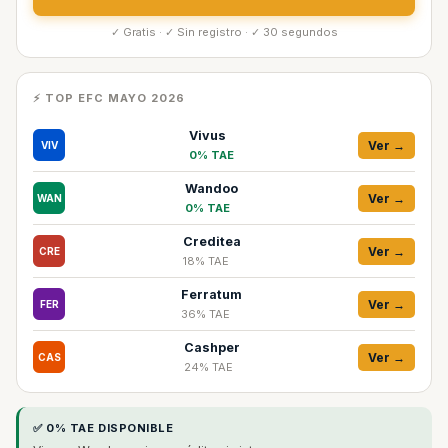
✓ Gratis · ✓ Sin registro · ✓ 30 segundos
⚡ TOP EFC MAYO 2026
Vivus
Ver →
VIV
0% TAE
Wandoo
Ver →
WAN
0% TAE
Creditea
Ver →
CRE
18% TAE
Ferratum
Ver →
FER
36% TAE
Cashper
Ver →
CAS
24% TAE
✅ 0% TAE DISPONIBLE