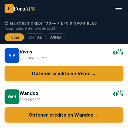
Foro
APS
F
🏆 MEJORES CRÉDITOS — 7 EFC DISPONIBLES
Actualizado: 9 de mayo de 2026
Todas
0% TAE
ASNEF
0%
Vivus
VIV
50–300€ · 10 min
Obtener crédito en Vivus →
0%
Wandoo
WAN
50–300€ · 10 min
Obtener crédito en Wandoo →