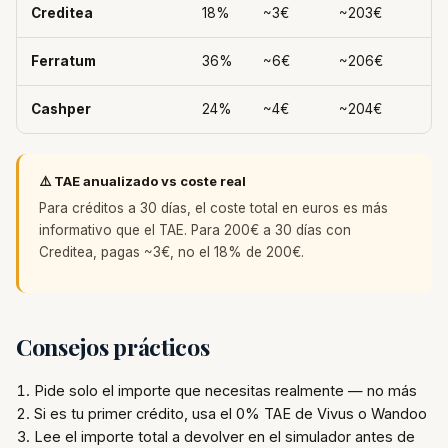
Creditea
18%
~3€
~203€
Ferratum
36%
~6€
~206€
Cashper
24%
~4€
~204€
⚠️ TAE anualizado vs coste real
Para créditos a 30 días, el coste total en euros es más
informativo que el TAE. Para 200€ a 30 días con
Creditea, pagas ~3€, no el 18% de 200€.
Consejos prácticos
Pide solo el importe que necesitas realmente — no más
Si es tu primer crédito, usa el 0% TAE de Vivus o Wandoo
Lee el importe total a devolver en el simulador antes de