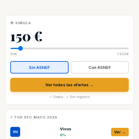
🎯 SIMULA
150 €
50€
1.500€
Sin ASNEF
Con ASNEF
Ver todas las ofertas →
✓ Gratis · ✓ Sin registro
⚡ TOP EFC MAYO 2026
Vivus
Ver →
VIV
0%