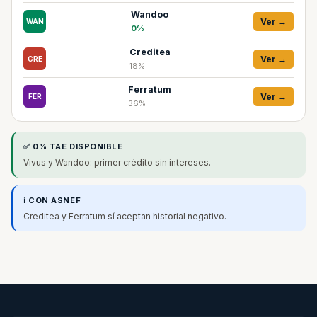
Wandoo
Ver →
WAN
0%
Creditea
Ver →
CRE
18%
Ferratum
Ver →
FER
36%
✅ 0% TAE DISPONIBLE
Vivus y Wandoo: primer crédito sin intereses.
ℹ️ CON ASNEF
Creditea y Ferratum sí aceptan historial negativo.