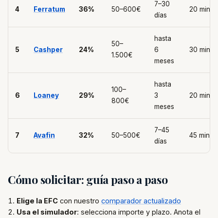
7–30
4
Ferratum
36%
50–600€
20 min
días
hasta
50–
5
Cashper
24%
6
30 min
1.500€
meses
hasta
100–
6
Loaney
29%
3
20 min
800€
meses
7–45
7
Avafin
32%
50–500€
45 min
días
Cómo solicitar: guía paso a paso
Elige la EFC
con nuestro
comparador actualizado
Usa el simulador
: selecciona importe y plazo. Anota el