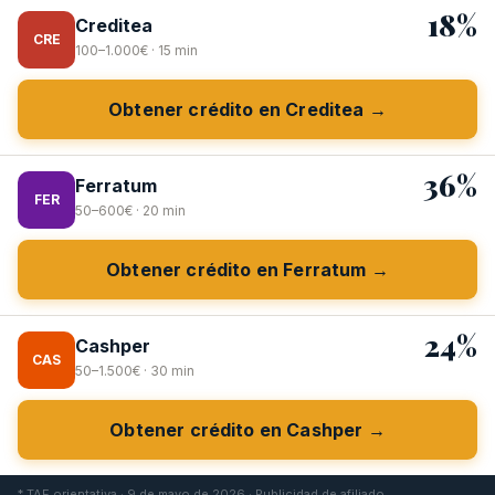
18%
Creditea
CRE
100–1.000€ · 15 min
Obtener crédito en Creditea →
36%
Ferratum
FER
50–600€ · 20 min
Obtener crédito en Ferratum →
24%
Cashper
CAS
50–1.500€ · 30 min
Obtener crédito en Cashper →
* TAE orientativa · 9 de mayo de 2026 · Publicidad de afiliado