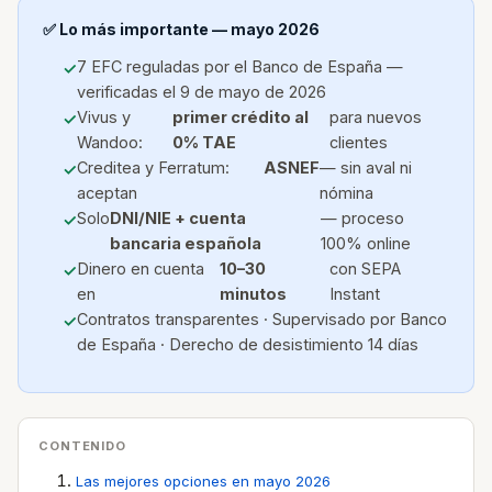
✅ Lo más importante — mayo 2026
7 EFC reguladas por el Banco de España —
verificadas el 9 de mayo de 2026
Vivus y
primer crédito al
para nuevos
Wandoo:
0% TAE
clientes
Creditea y Ferratum:
ASNEF
— sin aval ni
aceptan
nómina
Solo
DNI/NIE + cuenta
— proceso
bancaria española
100% online
Dinero en cuenta
10–30
con SEPA
en
minutos
Instant
Contratos transparentes · Supervisado por Banco
de España · Derecho de desistimiento 14 días
CONTENIDO
Las mejores opciones en mayo 2026