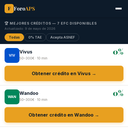
Foro
APS
F
🏆 MEJORES CRÉDITOS — 7 EFC DISPONIBLES
Actualizado: 9 de mayo de 2026
Todas
0% TAE
Acepta ASNEF
0%
Vivus
VIV
50–300€ · 10 min
Obtener crédito en Vivus →
0%
Wandoo
WAN
50–300€ · 10 min
Obtener crédito en Wandoo →