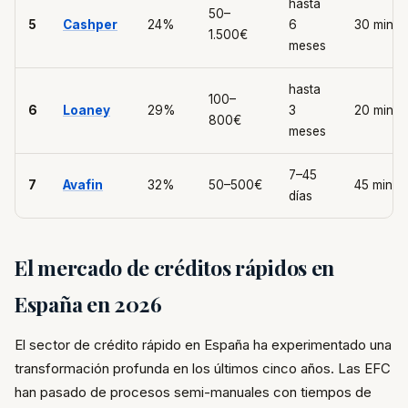
hasta
50–
5
Cashper
24%
6
30 min
1.500€
meses
hasta
100–
6
Loaney
29%
3
20 min
800€
meses
7–45
7
Avafin
32%
50–500€
45 min
días
El mercado de créditos rápidos en
España en 2026
El sector de crédito rápido en España ha experimentado una
transformación profunda en los últimos cinco años. Las EFC
han pasado de procesos semi-manuales con tiempos de