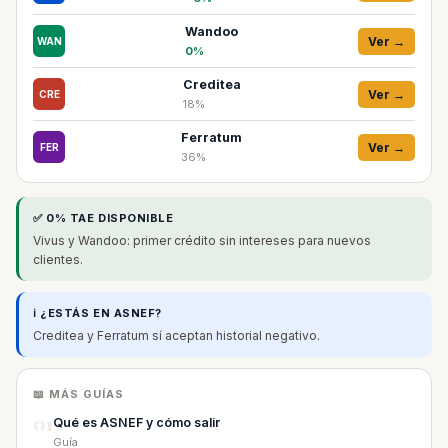
Wandoo
Ver →
WAN
0%
Creditea
Ver →
CRE
18%
Ferratum
Ver →
FER
36%
✅ 0% TAE DISPONIBLE
Vivus y Wandoo: primer crédito sin intereses para nuevos
clientes.
ℹ️ ¿ESTÁS EN ASNEF?
Creditea y Ferratum sí aceptan historial negativo.
📖 MÁS GUÍAS
01
Qué es ASNEF y cómo salir
Guía