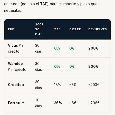
en euros (no solo el TAE) para el importe y plazo que
necesitas:
200€ ·
EFC
30
TAE
COSTE
DEVUELVES
DÍAS
Vivus
(1er
30
0%
0€
200€
crédito)
días
Wandoo
30
0%
0€
200€
(1er crédito)
días
30
Creditea
18%
~3€
~203€
días
30
Ferratum
36%
~6€
~206€
días