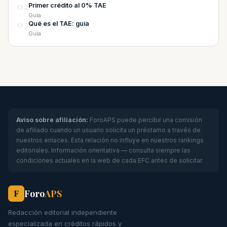
02
Primer crédito al 0% TAE
Guía
03
Qué es el TAE: guía
Guía
Aviso sobre afiliación:
ForoAPS puede percibir una comisión
de afiliado cuando un usuario solicita un préstamo a través de
nuestros enlaces. Esta relación no influye en nuestros rankings
editoriales. Información orientativa — consulta siempre las
condiciones actuales en la web de cada EFC antes de solicitar.
Foro
APS
F
Redacción editorial independiente
especializada en créditos rápidos y