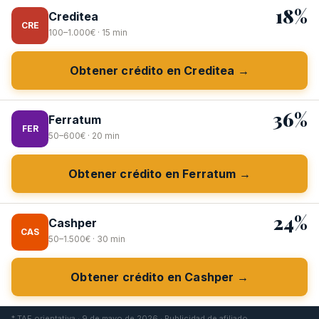
18%
Creditea
CRE
100–1.000€ · 15 min
Obtener crédito en Creditea →
36%
Ferratum
FER
50–600€ · 20 min
Obtener crédito en Ferratum →
24%
Cashper
CAS
50–1.500€ · 30 min
Obtener crédito en Cashper →
* TAE orientativa · 9 de mayo de 2026 · Publicidad de afiliado