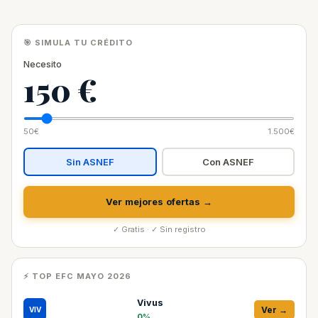
🎯 SIMULA TU CRÉDITO
Necesito
150 €
50€
1.500€
Sin ASNEF
Con ASNEF
Ver mejores ofertas →
✓ Gratis · ✓ Sin registro
⚡ TOP EFC MAYO 2026
Vivus
Ver →
VIV
0%