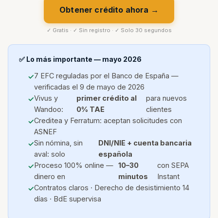
Obtener crédito ahora →
✓ Gratis · ✓ Sin registro · ✓ Solo 30 segundos
✅ Lo más importante — mayo 2026
7 EFC reguladas por el Banco de España —
verificadas el 9 de mayo de 2026
Vivus y
primer crédito al
para nuevos
Wandoo:
0% TAE
clientes
Creditea y Ferratum: aceptan solicitudes con
ASNEF
Sin nómina, sin
DNI/NIE + cuenta bancaria
aval: solo
española
Proceso 100% online —
10–30
con SEPA
dinero en
minutos
Instant
Contratos claros · Derecho de desistimiento 14
días · BdE supervisa