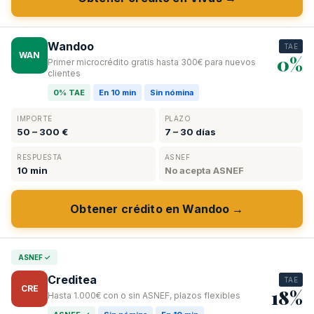
Wandoo
TAE
WAN
0%
Primer microcrédito gratis hasta 300€ para nuevos
clientes
0% TAE
En 10 min
Sin nómina
IMPORTE
PLAZO
50 – 300 €
7 – 30 días
RESPUESTA
ASNEF
10 min
No acepta ASNEF
Obtener crédito en Wandoo →
ASNEF ✓
Creditea
TAE
CRE
18%
Hasta 1.000€ con o sin ASNEF, plazos flexibles