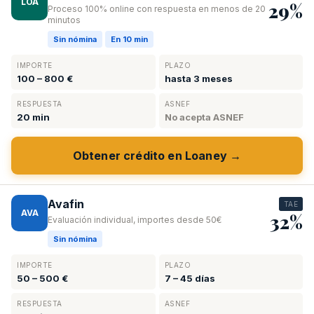
LOA
29%
Proceso 100% online con respuesta en menos de 20
minutos
Sin nómina
En 10 min
IMPORTE
PLAZO
100 – 800 €
hasta 3 meses
RESPUESTA
ASNEF
20 min
No acepta ASNEF
Obtener crédito en Loaney →
Avafin
TAE
AVA
32%
Evaluación individual, importes desde 50€
Sin nómina
IMPORTE
PLAZO
50 – 500 €
7 – 45 días
RESPUESTA
ASNEF