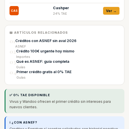
Cashper
Ver →
CAS
24% TAE
📖 ARTÍCULOS RELACIONADOS
01
Créditos con ASNEF sin aval 2026
ASNEF
02
Crédito 100€ urgente hoy mismo
Importes
03
Qué es ASNEF: guía completa
Guías
04
Primer crédito gratis al 0% TAE
Guías
✅ 0% TAE DISPONIBLE
Vivus y Wandoo ofrecen el primer crédito sin intereses para
nuevos clientes.
ℹ️ ¿CON ASNEF?
Creditea y Ferratum sí aceptan solicitudes con historial negativo.