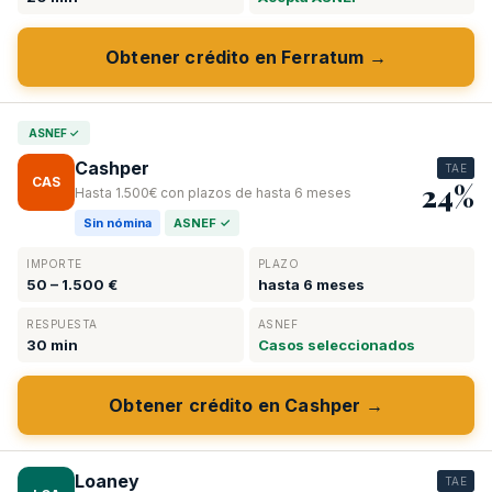
Obtener crédito en Ferratum →
ASNEF ✓
Cashper
TAE
CAS
24%
Hasta 1.500€ con plazos de hasta 6 meses
Sin nómina
ASNEF ✓
IMPORTE
PLAZO
50 – 1.500 €
hasta 6 meses
RESPUESTA
ASNEF
30 min
Casos seleccionados
Obtener crédito en Cashper →
Loaney
TAE