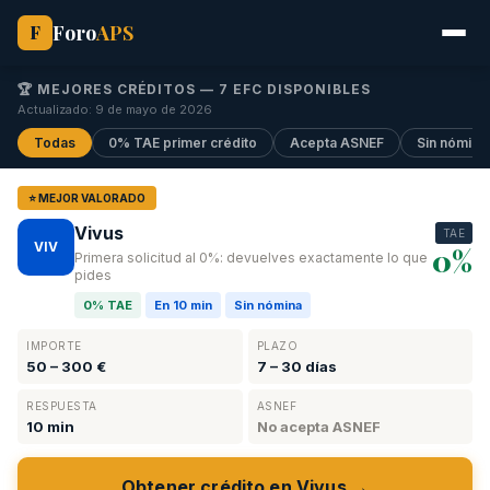
Foro
APS
F
🏆 MEJORES CRÉDITOS —
7
EFC DISPONIBLES
Actualizado: 9 de mayo de 2026
Todas
0% TAE primer crédito
Acepta ASNEF
Sin nómina
⭐ MEJOR VALORADO
Vivus
TAE
VIV
0%
Primera solicitud al 0%: devuelves exactamente lo que
pides
0% TAE
En 10 min
Sin nómina
IMPORTE
PLAZO
50 – 300 €
7 – 30 días
RESPUESTA
ASNEF
10 min
No acepta ASNEF
Obtener crédito en Vivus →