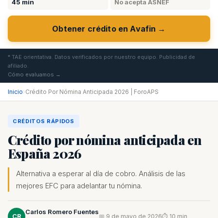
45 min
No acepta ASNEF
Obtener crédito en Avafin →
* TAE orientativa. Datos verificados por nuestro equipo. Publicidad de
afiliado.
Cómo evaluamos →
Inicio
›
Crédito Por Nómina Anticipada 2026 | ForoAPS
CRÉDITOS RÁPIDOS
Crédito por nómina anticipada en
España 2026
Alternativa a esperar al día de cobro. Análisis de las
mejores EFC para adelantar tu nómina.
Carlos Romero Fuentes
CR
📅 9 de mayo de 2026
⏱ 10 min