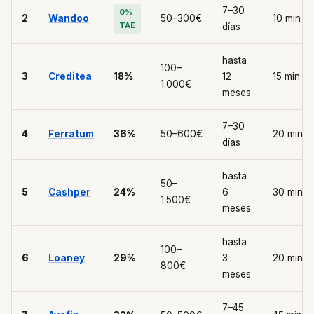
7–30
0%
2
Wandoo
50–300€
10 min
TAE
días
hasta
100–
3
Creditea
18%
12
15 min
1.000€
meses
7–30
4
Ferratum
36%
50–600€
20 min
días
hasta
50–
5
Cashper
24%
6
30 min
1.500€
meses
hasta
100–
6
Loaney
29%
3
20 min
800€
meses
7–45