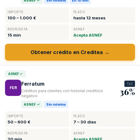
ASNEF ✓
Sin nómina
En 10 min
IMPORTE
PLAZO
100 – 1.000 €
hasta 12 meses
RESPUESTA
ASNEF
15 min
Acepta ASNEF
Obtener crédito en Creditea →
ASNEF ✓
Ferratum
TAE
FER
36%
Créditos para clientes con historial crediticio
negativo
ASNEF ✓
Sin nómina
IMPORTE
PLAZO
50 – 600 €
7 – 30 días
RESPUESTA
ASNEF
20 min
Acepta ASNEF