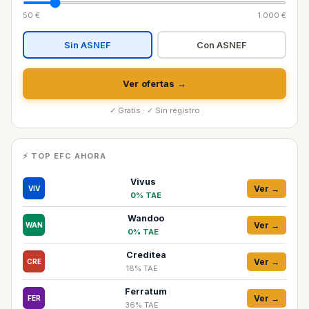
50 €
1.000 €
Sin ASNEF
Con ASNEF
Ver ofertas →
✓ Gratis · ✓ Sin registro
⚡ TOP EFC AHORA
Vivus
Ver →
VIV
0% TAE
Wandoo
Ver →
WAN
0% TAE
Creditea
Ver →
CRE
18% TAE
Ferratum
Ver →
FER
36% TAE