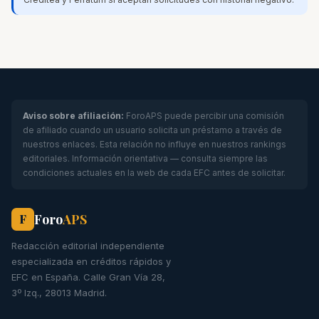
Aviso sobre afiliación:
ForoAPS puede percibir una comisión
de afiliado cuando un usuario solicita un préstamo a través de
nuestros enlaces. Esta relación no influye en nuestros rankings
editoriales. Información orientativa — consulta siempre las
condiciones actuales en la web de cada EFC antes de solicitar.
Foro
APS
F
Redacción editorial independiente
especializada en créditos rápidos y
EFC en España. Calle Gran Vía 28,
3º Izq., 28013 Madrid.