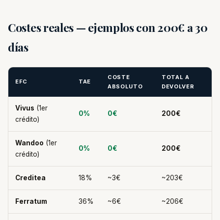
Costes reales — ejemplos con 200€ a 30
días
COSTE
TOTAL A
EFC
TAE
ABSOLUTO
DEVOLVER
Vivus
(1er
0%
0€
200€
crédito)
Wandoo
(1er
0%
0€
200€
crédito)
Creditea
18%
~3€
~203€
Ferratum
36%
~6€
~206€