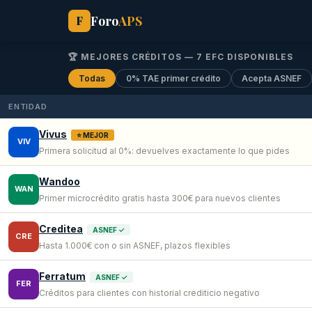
Foro
APS
F
🏆 MEJORES CRÉDITOS —
7
EFC DISPONIBLES
Todas
0% TAE primer crédito
Acepta ASNEF
ENTIDAD
Vivus
⭐ MEJOR
VIV
Primera solicitud al 0%: devuelves exactamente lo que pides
Wandoo
WAN
Primer microcrédito gratis hasta 300€ para nuevos clientes
Creditea
ASNEF ✓
CRE
Hasta 1.000€ con o sin ASNEF, plazos flexibles
Ferratum
ASNEF ✓
FER
Créditos para clientes con historial crediticio negativo