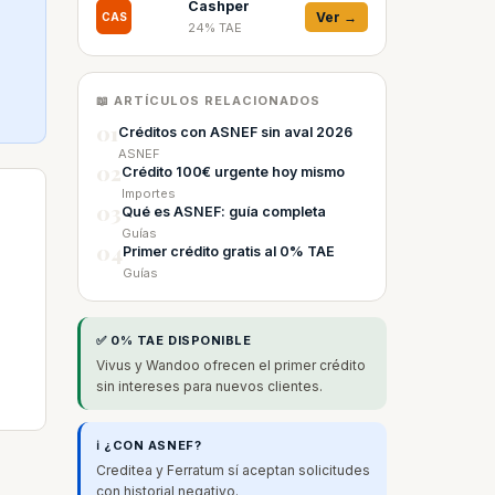
Cashper
Ver →
CAS
24% TAE
📖 ARTÍCULOS RELACIONADOS
01
Créditos con ASNEF sin aval 2026
ASNEF
02
Crédito 100€ urgente hoy mismo
Importes
03
Qué es ASNEF: guía completa
Guías
04
Primer crédito gratis al 0% TAE
Guías
✅ 0% TAE DISPONIBLE
Vivus y Wandoo ofrecen el primer crédito
sin intereses para nuevos clientes.
ℹ️ ¿CON ASNEF?
Creditea y Ferratum sí aceptan solicitudes
con historial negativo.