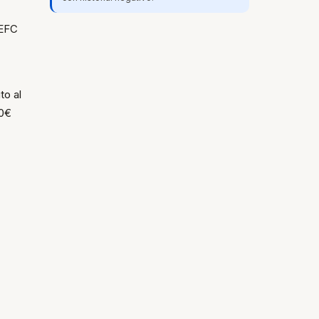
 EFC
to al
00€