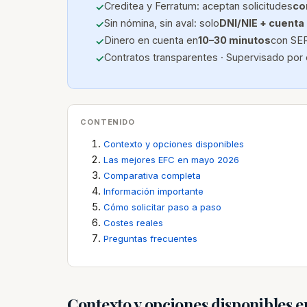
Creditea y Ferratum: aceptan solicitudes
co
Sin nómina, sin aval: solo
DNI/NIE + cuenta
Dinero en cuenta en
10–30 minutos
con SEP
Contratos transparentes · Supervisado por 
CONTENIDO
Contexto y opciones disponibles
Las mejores EFC en mayo 2026
Comparativa completa
Información importante
Cómo solicitar paso a paso
Costes reales
Preguntas frecuentes
Contexto y opciones disponibles 