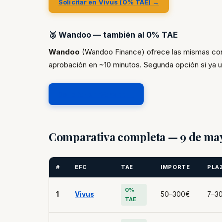
Solicitar en Vivus (0% TAE) →
🥈 Wandoo — también al 0% TAE
Wandoo
(Wandoo Finance) ofrece las mismas cond
aprobación en ~10 minutos. Segunda opción si ya us
Solicitar en Wandoo →
Comparativa completa — 9 de ma
#
EFC
TAE
IMPORTE
PLA
0%
1
Vivus
50–300€
7–30
TAE