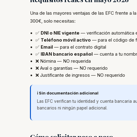
Una de las mayores ventajas de las EFC frente a la
300€, solo necesitas:
✅
DNI o NIE vigente
— verificación automática
✅
Teléfono móvil activo
— para el código de 
✅
Email
— para el contrato digital
✅
IBAN bancario español
— cuenta a tu nombr
❌ Nómina — NO requerida
❌ Aval o garantías — NO requerido
❌ Justificante de ingresos — NO requerido
ℹ️ Sin documentación adicional
Las EFC verifican tu identidad y cuenta bancaria 
bancarios ni ningún papel adicional.
Cómo solicitar paso a paso