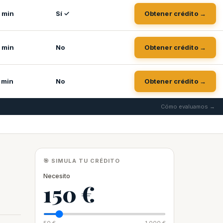
 min
Sí ✓
Obtener crédito →
 min
No
Obtener crédito →
 min
No
Obtener crédito →
Cómo evaluamos →
🎯 SIMULA TU CRÉDITO
Necesito
150 €