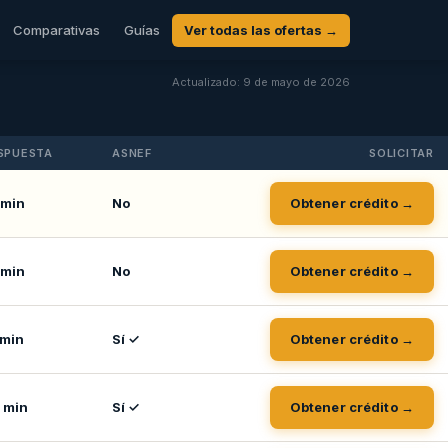
Comparativas
Guías
Ver todas las ofertas →
Actualizado: 9 de mayo de 2026
SPUESTA
ASNEF
SOLICITAR
 min
No
Obtener crédito →
 min
No
Obtener crédito →
 min
Sí ✓
Obtener crédito →
 min
Sí ✓
Obtener crédito →