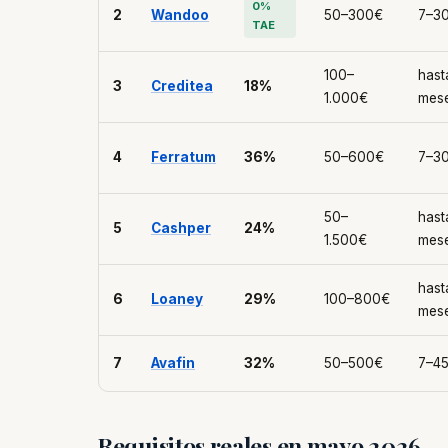
0%
2
Wandoo
50–300€
7–30
TAE
100–
hast
3
Creditea
18%
1.000€
mes
4
Ferratum
36%
50–600€
7–30
50–
hast
5
Cashper
24%
1.500€
mes
hast
6
Loaney
29%
100–800€
mes
7
Avafin
32%
50–500€
7–45
Requisitos reales en mayo 2026