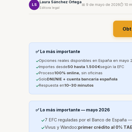
Laura Sánchez Ortega
LS
📅 9 de mayo de 2026
⏱ 10 m
Editora legal
Obt
✅ Lo más importante
Opciones reales disponibles en España en mayo 
Importes desde
50 hasta 1.500€
según la EFC
Proceso
100% online
, sin oficinas
Solo
DNI/NIE + cuenta bancaria española
Respuesta en
10–30 minutos
✅ Lo más importante — mayo 2026
7 EFC reguladas por el Banco de España —
Vivus y Wandoo:
primer crédito al 0% TA