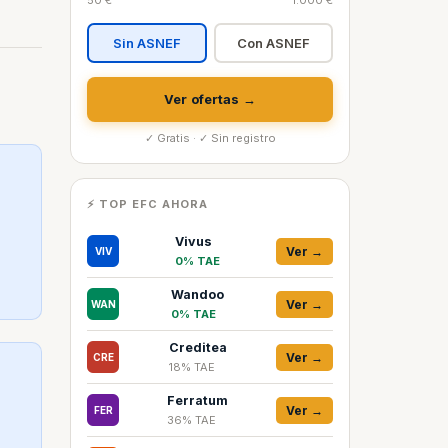
50 €
1.000 €
Sin ASNEF
Con ASNEF
Ver ofertas →
✓ Gratis · ✓ Sin registro
⚡ TOP EFC AHORA
Vivus
Ver →
VIV
0% TAE
Wandoo
Ver →
WAN
0% TAE
Creditea
Ver →
CRE
18% TAE
Ferratum
Ver →
FER
36% TAE