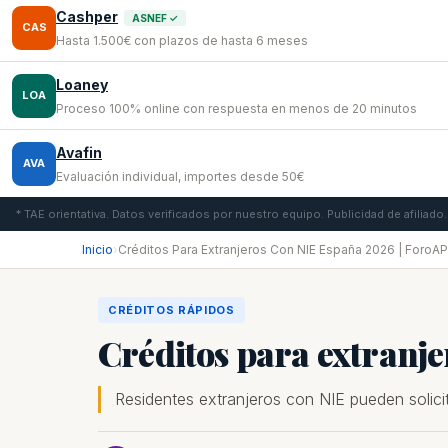
Cashper
ASNEF ✓
CAS
Hasta 1.500€ con plazos de hasta 6 meses
Loaney
LOA
Proceso 100% online con respuesta en menos de 20 minutos
Avafin
AVA
Evaluación individual, importes desde 50€
* TAE orientativa. Datos verificados por nuestro equipo. Publicidad de afiliado.
Inicio
›
Créditos Para Extranjeros Con NIE España 2026 | ForoA
CRÉDITOS RÁPIDOS
Créditos para extranj
Residentes extranjeros con NIE pueden solici