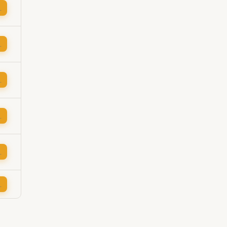
→
→
→
→
→
→