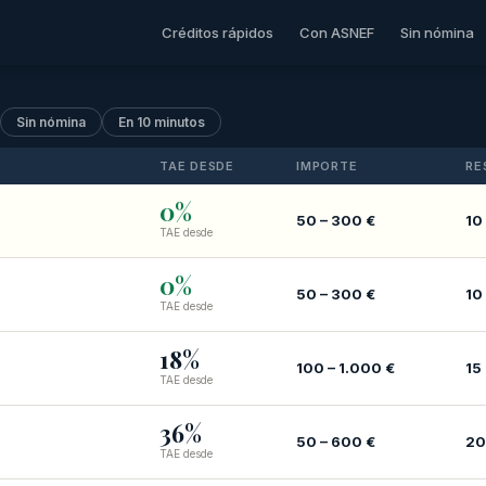
Créditos rápidos
Con ASNEF
Sin nómina
Sin nómina
En 10 minutos
TAE DESDE
IMPORTE
RE
0%
50 – 300 €
10
TAE desde
0%
50 – 300 €
10
TAE desde
18%
100 – 1.000 €
15
TAE desde
36%
50 – 600 €
20
TAE desde