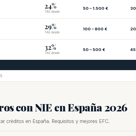
24%
50 – 1.500 €
30
TAE desde
29%
100 – 800 €
20
TAE desde
32%
50 – 500 €
45
TAE desde
PS
eros con NIE en España 2026
tar créditos en España. Requisitos y mejores EFC.