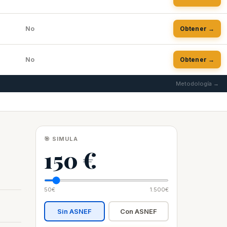
No
Obtener →
No
Obtener →
Metodología →
🎯 SIMULA
150 €
50€
1.500€
Sin ASNEF
Con ASNEF