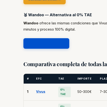
🥈 Wandoo — Alternativa al 0% TAE
Wandoo
ofrece las mismas condiciones que Vivus
minutos y proceso 100% digital.
Solicitar en Wandoo →
Comparativa completa de todas l
#
EFC
TAE
IMPORTE
PLA
0%
1
Vivus
50–300€
7–30
TAE
0%