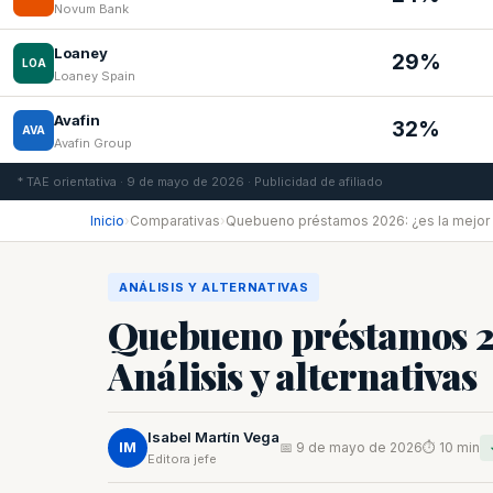
Novum Bank
Loaney
29%
LOA
Loaney Spain
Avafin
32%
AVA
Avafin Group
* TAE orientativa · 9 de mayo de 2026 · Publicidad de afiliado
Inicio
›
Comparativas
›
Quebueno préstamos 2026: ¿es la mejor
ANÁLISIS Y ALTERNATIVAS
Quebueno préstamos 20
Análisis y alternativas
Isabel Martín Vega
IM
📅 9 de mayo de 2026
⏱ 10 min
Editora jefe