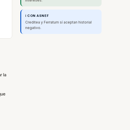
intereses.
ℹ️ CON ASNEF
Creditea y Ferratum sí aceptan historial
negativo.
r la
que