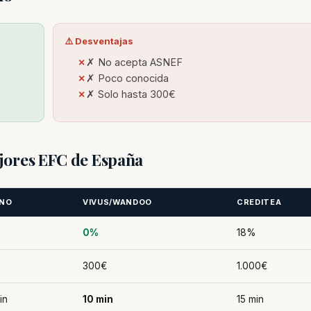
⚠️ Desventajas
✗ No acepta ASNEF
✗ Poco conocida
✗ Solo hasta 300€
jores EFC de España
NO
VIVUS/WANDOO
CREDITEA
0%
18%
300€
1.000€
in
10 min
15 min