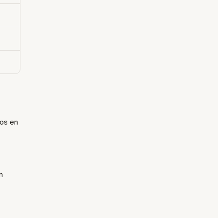
dos en
n