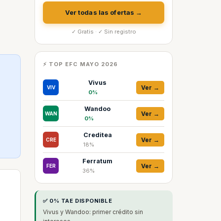
Ver todas las ofertas →
✓ Gratis · ✓ Sin registro
⚡ TOP EFC MAYO 2026
Vivus
Ver →
VIV
0%
Wandoo
Ver →
WAN
0%
Creditea
Ver →
CRE
18%
Ferratum
Ver →
FER
36%
✅ 0% TAE DISPONIBLE
Vivus y Wandoo: primer crédito sin