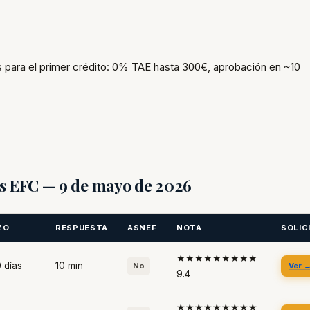
 para el primer crédito: 0% TAE hasta 300€, aprobación en ~10
as EFC — 9 de mayo de 2026
ZO
RESPUESTA
ASNEF
NOTA
SOLIC
★★★★★★★★★
 días
10 min
No
Ver 
9.4
★★★★★★★★★