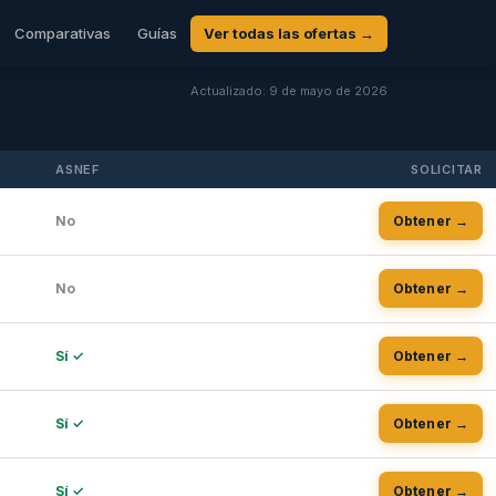
Comparativas
Guías
Ver todas las ofertas →
Actualizado: 9 de mayo de 2026
ASNEF
SOLICITAR
No
Obtener →
No
Obtener →
Sí ✓
Obtener →
Sí ✓
Obtener →
Sí ✓
Obtener →