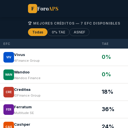
Foro
APS
F
🏆 MEJORES CRÉDITOS — 7 EFC DISPONIBLES
Todas
0% TAE
ASNEF
EFC
TAE
Vivus
0%
VIV
4Finance Group
Wandoo
0%
WAN
Wandoo Finance
Creditea
18%
CRE
IDFinance Group
Ferratum
36%
FER
Multitude SE
Cashper
24%
CAS