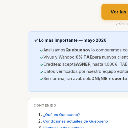
Ver las
✓ Grati
✅ Lo más importante — mayo 2026
Analizamos
Quebueno
y lo comparamos con
Vivus y Wandoo:
0% TAE
para nuevos clien
Creditea: acepta
ASNEF
, hasta 1.000€, TAE
Datos verificados por nuestro equipo edito
Sin nómina, sin aval: solo
DNI/NIE + cuenta
CONTENIDO
¿Qué es Quebueno?
Condiciones actuales de Quebueno
Ventajas y desventajas