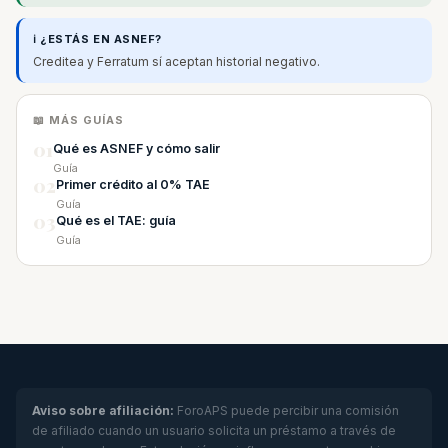
ℹ️ ¿ESTÁS EN ASNEF?
Creditea y Ferratum sí aceptan historial negativo.
📖 MÁS GUÍAS
01
Qué es ASNEF y cómo salir
Guía
02
Primer crédito al 0% TAE
Guía
03
Qué es el TAE: guía
Guía
Aviso sobre afiliación:
ForoAPS puede percibir una comisión
de afiliado cuando un usuario solicita un préstamo a través de