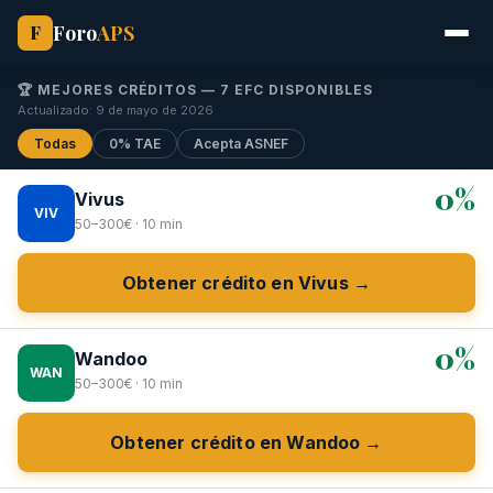
Foro
APS
F
🏆 MEJORES CRÉDITOS — 7 EFC DISPONIBLES
Actualizado: 9 de mayo de 2026
Todas
0% TAE
Acepta ASNEF
0%
Vivus
VIV
50–300€ · 10 min
Obtener crédito en Vivus →
0%
Wandoo
WAN
50–300€ · 10 min
Obtener crédito en Wandoo →