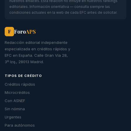
nuestros enlaces. Esta relación no influye en nuestros rankings
editoriales. Información orientativa — consulta siempre las
condiciones actuales en la web de cada EFC antes de solicitar.
Foro
APS
F
Redacción editorial independiente
especializada en créditos rápidos y
EFC en España. Calle Gran Vía 28,
3º Izq., 28013 Madrid.
TIPOS DE CRÉDITO
Créditos rápidos
Microcréditos
Con ASNEF
Sin nómina
Urgentes
Para autónomos