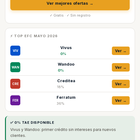
Ver mejores ofertas →
✓ Gratis · ✓ Sin registro
⚡ TOP EFC MAYO 2026
Vivus
Ver →
VIV
0%
Wandoo
Ver →
WAN
0%
Creditea
Ver →
CRE
18%
Ferratum
Ver →
FER
36%
✅ 0% TAE DISPONIBLE
Vivus y Wandoo: primer crédito sin intereses para nuevos
clientes.