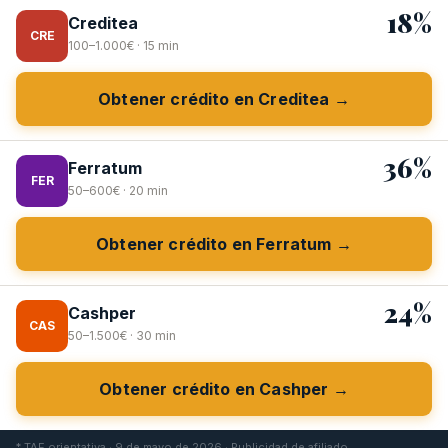
18%
Creditea
CRE
100–1.000€ · 15 min
Obtener crédito en Creditea →
36%
Ferratum
FER
50–600€ · 20 min
Obtener crédito en Ferratum →
24%
Cashper
CAS
50–1.500€ · 30 min
Obtener crédito en Cashper →
* TAE orientativa · 9 de mayo de 2026 · Publicidad de afiliado