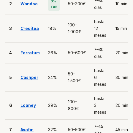
7–30
0%
2
Wandoo
50–300€
10 min
TAE
días
hasta
100–
3
Creditea
18%
12
15 min
1.000€
meses
7–30
4
Ferratum
36%
50–600€
20 min
días
hasta
50–
5
Cashper
24%
6
30 min
1.500€
meses
hasta
100–
6
Loaney
29%
3
20 min
800€
meses
7–45
7
Avafin
32%
50–500€
45 min