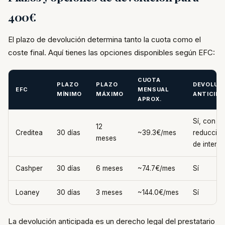
400€
El plazo de devolución determina tanto la cuota como el
coste final. Aquí tienes las opciones disponibles según EFC:
CUOTA
PLAZO
PLAZO
DEVOLUC
EFC
MENSUAL
MÍNIMO
MÁXIMO
ANTICIPA
APROX.
Sí, con
12
Creditea
30 días
~39.3€/mes
reducció
meses
de intere
Cashper
30 días
6 meses
~74.7€/mes
Sí
Loaney
30 días
3 meses
~144.0€/mes
Sí
La devolución anticipada es un derecho legal del prestatario