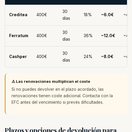
30
Creditea
400€
18%
~6.0€
~40
días
30
Ferratum
400€
36%
~12.0€
~41
días
30
Cashper
400€
24%
~8.0€
~40
días
⚠️ Las renovaciones multiplican el coste
Si no puedes devolver en el plazo acordado, las
renovaciones tienen coste adicional. Contacta con la
EFC antes del vencimiento si prevés dificultades.
Plazos y opciones de devolución para