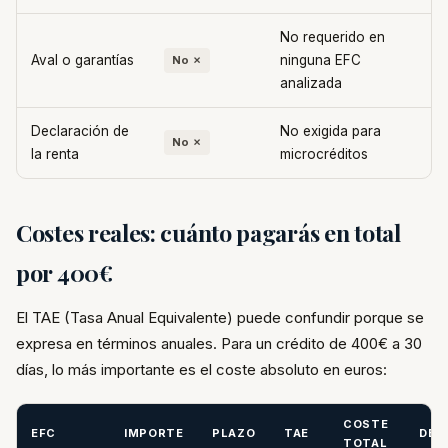
No requerido en
Aval o garantías
ninguna EFC
No ✗
analizada
Declaración de
No exigida para
No ✗
la renta
microcréditos
Costes reales: cuánto pagarás en total
por 400€
El TAE (Tasa Anual Equivalente) puede confundir porque se
expresa en términos anuales. Para un crédito de 400€ a 30
días, lo más importante es el coste absoluto en euros:
COSTE
EFC
IMPORTE
PLAZO
TAE
DEV
TOTAL