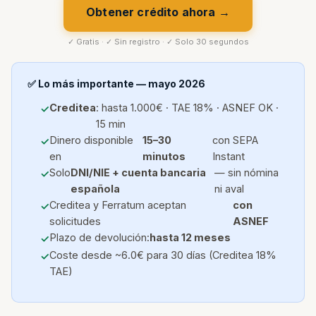
Obtener crédito ahora →
✓ Gratis · ✓ Sin registro · ✓ Solo 30 segundos
✅ Lo más importante — mayo 2026
Creditea
: hasta 1.000€ · TAE 18% · ASNEF OK ·
15 min
Dinero disponible
15–30
con SEPA
en
minutos
Instant
Solo
DNI/NIE + cuenta bancaria
— sin nómina
española
ni aval
Creditea y Ferratum aceptan
con
solicitudes
ASNEF
Plazo de devolución:
hasta 12 meses
Coste desde ~6.0€ para 30 días (Creditea 18%
TAE)