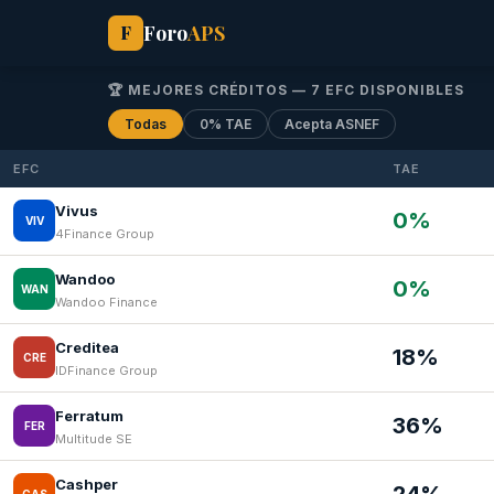
Foro
APS
F
🏆 MEJORES CRÉDITOS — 7 EFC DISPONIBLES
Todas
0% TAE
Acepta ASNEF
EFC
TAE
Vivus
0%
VIV
4Finance Group
Wandoo
0%
WAN
Wandoo Finance
Creditea
18%
CRE
IDFinance Group
Ferratum
36%
FER
Multitude SE
Cashper