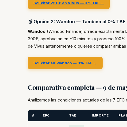
Solicitar 250€ en Vivus — 0% TAE →
🥈 Opción 2: Wandoo — También al 0% TAE
Wandoo
(Wandoo Finance) ofrece exactamente las
300€, aprobación en ~10 minutos y proceso 100% di
de Vivus anteriormente o quieres comparar ambas 
Solicitar en Wandoo — 0% TAE →
Comparativa completa — 9 de ma
Analizamos las condiciones actuales de las 7 EFC 
#
EFC
TAE
IMPORTE
PLA