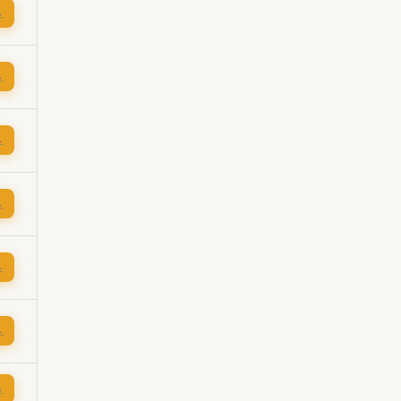
→
→
→
→
→
→
→