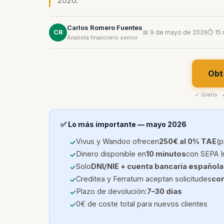
2026.
Carlos Romero Fuentes
CR
📅 9 de mayo de 2026
⏱ 15 
Analista financiero senior
Obt
✓ Gratis ·
✅ Lo más importante — mayo 2026
Vivus y Wandoo ofrecen
250€ al 0% TAE
(p
Dinero disponible en
10 minutos
con SEPA I
Solo
DNI/NIE + cuenta bancaria española
Creditea y Ferratum aceptan solicitudes
co
Plazo de devolución:
7–30 días
0€ de coste total para nuevos clientes