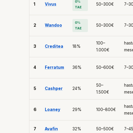
0%
1
Vivus
50–300€
7–30
TAE
0%
2
Wandoo
50–300€
7–30
TAE
100–
hast
3
Creditea
18%
1.000€
mes
4
Ferratum
36%
50–600€
7–30
50–
hast
5
Cashper
24%
1.500€
mes
hast
6
Loaney
29%
100–800€
mes
7
Avafin
32%
50–500€
7–45