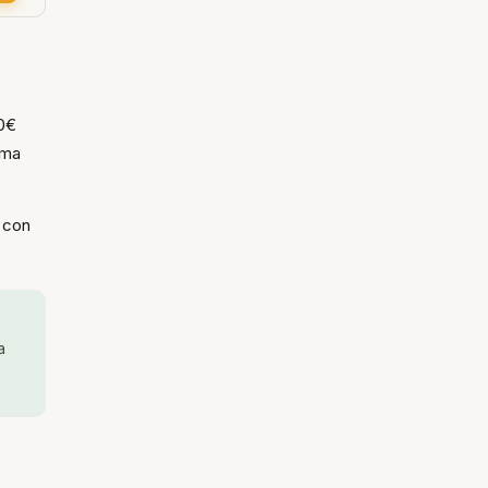
00€
rma
a con
a