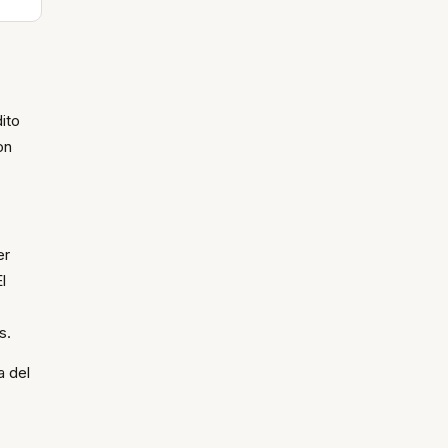
ito
on
er
l
s.
a del