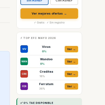
Sin ASNEF
Con ASNEF
Ver mejores ofertas →
✓ Gratis · ✓ Sin registro
⚡ TOP EFC MAYO 2026
Vivus
Ver →
VIV
0%
Wandoo
Ver →
WAN
0%
Creditea
Ver →
CRE
18%
Ferratum
Ver →
FER
36%
✅ 0% TAE DISPONIBLE