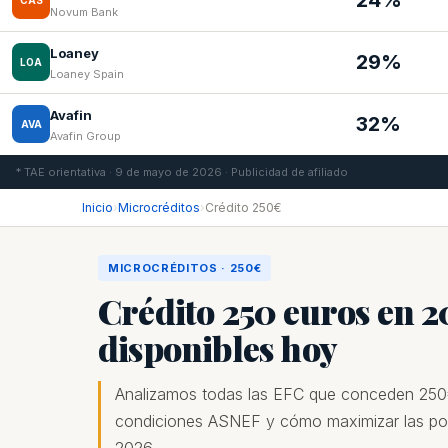
24%
CAS
Novum Bank
Loaney
29%
LOA
Loaney Spain
Avafin
32%
AVA
Avafin Group
* TAE orientativa · 9 de mayo de 2026 · Publicidad de afiliado
Inicio
›
Microcréditos
›
Crédito 250€
MICROCRÉDITOS · 250€
Crédito 250 euros en 2
disponibles hoy
Analizamos todas las EFC que conceden 250
condiciones ASNEF y cómo maximizar las posi