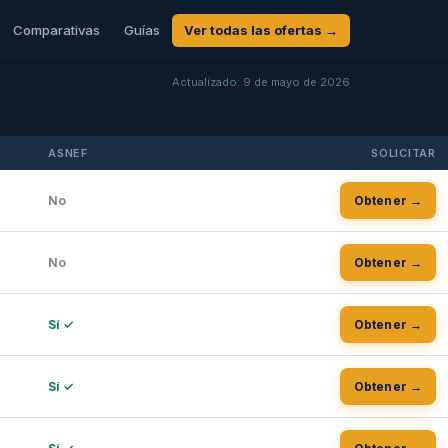
Comparativas
Guías
Ver todas las ofertas →
Actualizado: 9 de mayo de 2026
ASNEF
SOLICITAR
No
Obtener →
No
Obtener →
Sí ✓
Obtener →
Sí ✓
Obtener →