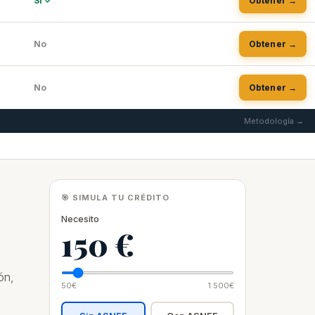
Sí ✓
Obtener →
No
Obtener →
No
Obtener →
Metodología →
🎯 SIMULA TU CRÉDITO
Necesito
150 €
ón,
50€
1.500€