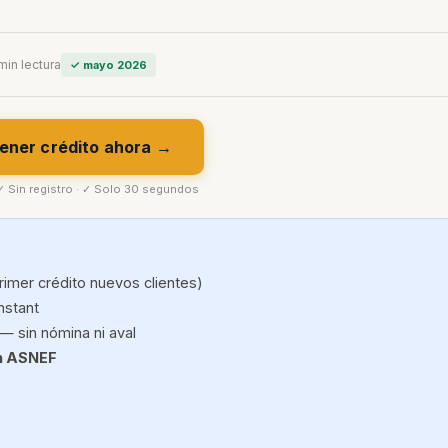
min lectura
✓ mayo 2026
ener crédito ahora →
 ✓ Sin registro · ✓ Solo 30 segundos
rimer crédito nuevos clientes)
nstant
— sin nómina ni aval
n ASNEF