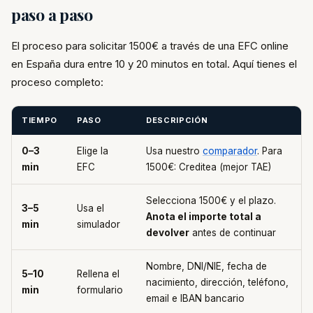
paso a paso
El proceso para solicitar 1500€ a través de una EFC online
en España dura entre 10 y 20 minutos en total. Aquí tienes el
proceso completo:
TIEMPO
PASO
DESCRIPCIÓN
0–3
Elige la
Usa nuestro
comparador
. Para
min
EFC
1500€: Creditea (mejor TAE)
Selecciona 1500€ y el plazo.
3–5
Usa el
Anota el importe total a
min
simulador
devolver
antes de continuar
Nombre, DNI/NIE, fecha de
5–10
Rellena el
nacimiento, dirección, teléfono,
min
formulario
email e IBAN bancario