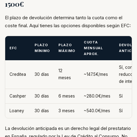
1500€
El plazo de devolución determina tanto la cuota como el
coste final. Aquí tienes las opciones disponibles según EFC:
CUOTA
PLAZO
PLAZO
DEVOLUC
EFC
MENSUAL
MÍNIMO
MÁXIMO
ANTICIP
APROX.
Sí, con
12
Creditea
30 días
~147.5€/mes
reducció
meses
de intere
Cashper
30 días
6 meses
~280.0€/mes
Sí
Loaney
30 días
3 meses
~540.0€/mes
Sí
La devolución anticipada es un derecho legal del prestatario
en España, regulado por la Ley de Crédito al Consumo. No