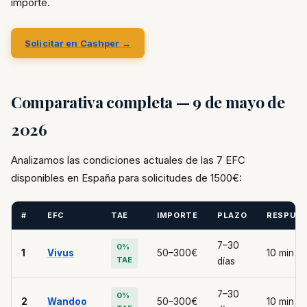
importe.
Solicitar en Cashper →
Comparativa completa — 9 de mayo de
2026
Analizamos las condiciones actuales de las 7 EFC
disponibles en España para solicitudes de 1500€:
#
EFC
TAE
IMPORTE
PLAZO
RESPUE
7–30
0%
1
Vivus
50–300€
10 min
TAE
días
7–30
0%
2
Wandoo
50–300€
10 min