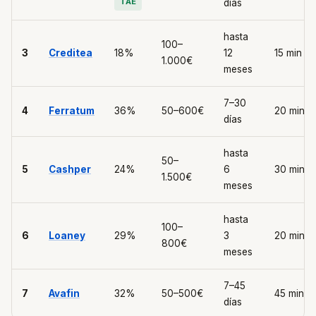
TAE
días
hasta
100–
3
Creditea
18%
12
15 min
1.000€
meses
7–30
4
Ferratum
36%
50–600€
20 min
días
hasta
50–
5
Cashper
24%
6
30 min
1.500€
meses
hasta
100–
6
Loaney
29%
3
20 min
800€
meses
7–45
7
Avafin
32%
50–500€
45 min
días