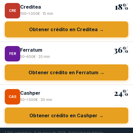
18%
Creditea
CRE
100–1.000€ · 15 min
Obtener crédito en Creditea →
36%
Ferratum
FER
50–600€ · 20 min
Obtener crédito en Ferratum →
24%
Cashper
CAS
50–1.500€ · 30 min
Obtener crédito en Cashper →
* TAE orientativa · 9 de mayo de 2026 · Publicidad de afiliado