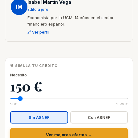
Isabel Martín Vega
IM
Editora jefe
Economista por la UCM. 14 años en el sector
financiero español.
🔗 Ver perfil
🎯 SIMULA TU CRÉDITO
Necesito
150 €
50€
1.500€
Sin ASNEF
Con ASNEF
Ver mejores ofertas →