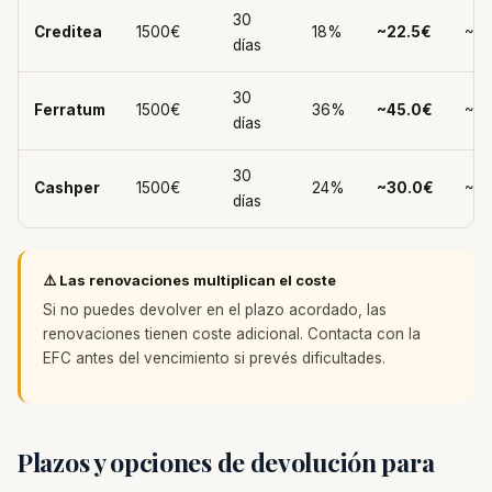
30
Creditea
1500€
18%
~22.5€
~15
días
30
Ferratum
1500€
36%
~45.0€
~15
días
30
Cashper
1500€
24%
~30.0€
~15
días
⚠️ Las renovaciones multiplican el coste
Si no puedes devolver en el plazo acordado, las
renovaciones tienen coste adicional. Contacta con la
EFC antes del vencimiento si prevés dificultades.
Plazos y opciones de devolución para