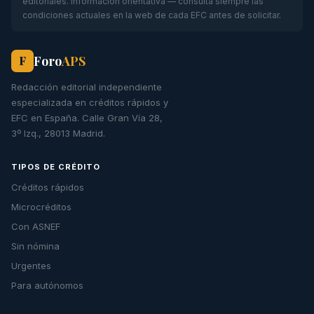
editoriales. Información orientativa — consulta siempre las
condiciones actuales en la web de cada EFC antes de solicitar.
Foro
APS
F
Redacción editorial independiente
especializada en créditos rápidos y
EFC en España. Calle Gran Vía 28,
3º Izq., 28013 Madrid.
TIPOS DE CRÉDITO
Créditos rápidos
Microcréditos
Con ASNEF
Sin nómina
Urgentes
Para autónomos