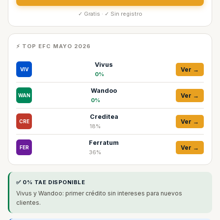
✓ Gratis · ✓ Sin registro
⚡ TOP EFC MAYO 2026
Vivus
Ver →
VIV
0%
Wandoo
Ver →
WAN
0%
Creditea
Ver →
CRE
18%
Ferratum
Ver →
FER
36%
✅ 0% TAE DISPONIBLE
Vivus y Wandoo: primer crédito sin intereses para nuevos
clientes.