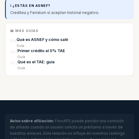
ℹ️ ¿ESTÁS EN ASNEF?
Creditea y Ferratum sí aceptan historial negativo.
📖 MÁS GUÍAS
01
Qué es ASNEF y cómo salir
Guía
02
Primer crédito al 0% TAE
Guía
03
Qué es el TAE: guía
Guía
Aviso sobre afiliación:
ForoAPS puede percibir una comisión
de afiliado cuando un usuario solicita un préstamo a través de
nuestros enlaces. Esta relación no influye en nuestros rankings