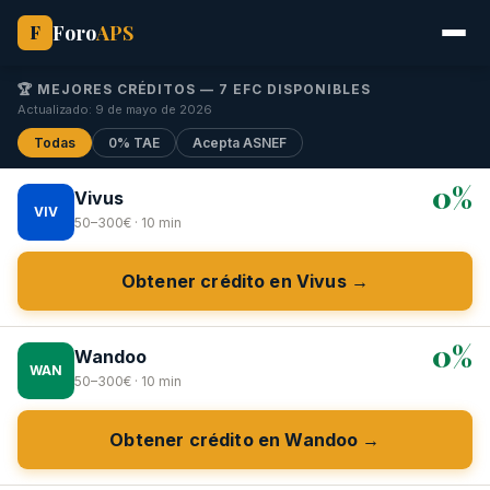
Foro
APS
F
🏆 MEJORES CRÉDITOS — 7 EFC DISPONIBLES
Actualizado: 9 de mayo de 2026
Todas
0% TAE
Acepta ASNEF
0%
Vivus
VIV
50–300€ · 10 min
Obtener crédito en Vivus →
0%
Wandoo
WAN
50–300€ · 10 min
Obtener crédito en Wandoo →