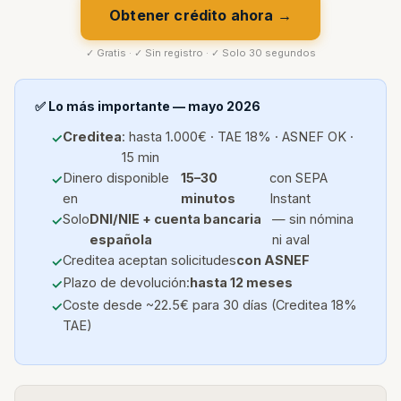
Obtener crédito ahora →
✓ Gratis · ✓ Sin registro · ✓ Solo 30 segundos
✅ Lo más importante — mayo 2026
Creditea
: hasta 1.000€ · TAE 18% · ASNEF OK ·
15 min
Dinero disponible
15–30
con SEPA
en
minutos
Instant
Solo
DNI/NIE + cuenta bancaria
— sin nómina
española
ni aval
Creditea aceptan solicitudes
con ASNEF
Plazo de devolución:
hasta 12 meses
Coste desde ~22.5€ para 30 días (Creditea 18%
TAE)