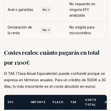
No requerido en
Aval o garantías
ninguna EFC
No ✗
analizada
Declaración de
No exigida para
No ✗
la renta
microcréditos
Costes reales: cuánto pagarás en total
por 1500€
El TAE (Tasa Anual Equivalente) puede confundir porque se
expresa en términos anuales. Para un crédito de 1500€ a 30
días, lo más importante es el coste absoluto en euros:
COSTE
EFC
IMPORTE
PLAZO
TAE
DEV
TOTAL