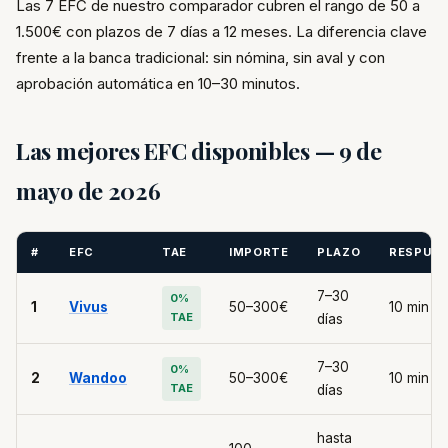
Las 7 EFC de nuestro comparador cubren el rango de 50 a
1.500€ con plazos de 7 días a 12 meses. La diferencia clave
frente a la banca tradicional: sin nómina, sin aval y con
aprobación automática en 10–30 minutos.
Las mejores EFC disponibles — 9 de
mayo de 2026
#
EFC
TAE
IMPORTE
PLAZO
RESPUE
7–30
0%
1
Vivus
50–300€
10 min
TAE
días
7–30
0%
2
Wandoo
50–300€
10 min
TAE
días
hasta