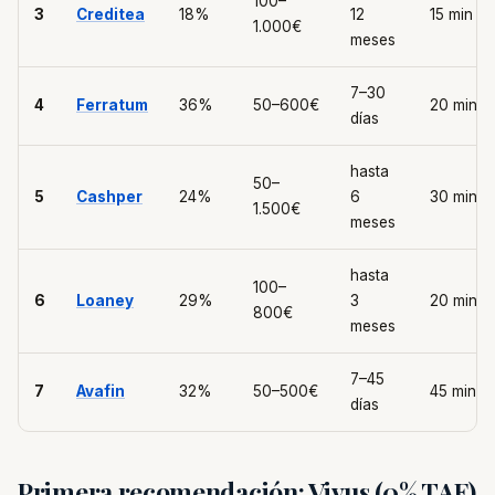
100–
3
Creditea
18%
12
15 min
1.000€
meses
7–30
4
Ferratum
36%
50–600€
20 min
días
hasta
50–
5
Cashper
24%
6
30 min
1.500€
meses
hasta
100–
6
Loaney
29%
3
20 min
800€
meses
7–45
7
Avafin
32%
50–500€
45 min
días
Primera recomendación: Vivus (0% TAE)