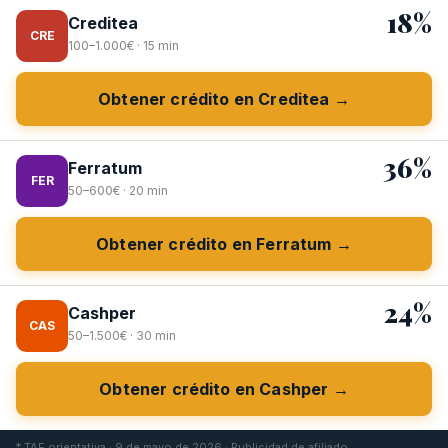
18%
Creditea
CRE
100–1.000€ · 15 min
Obtener crédito en Creditea →
36%
Ferratum
FER
50–600€ · 20 min
Obtener crédito en Ferratum →
24%
Cashper
CAS
50–1.500€ · 30 min
Obtener crédito en Cashper →
* TAE orientativa · 9 de mayo de 2026 · Publicidad de afiliado