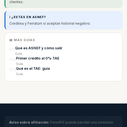
clientes.
ℹ️ ¿ESTÁS EN ASNEF?
Creditea y Ferratum sí aceptan historial negativo.
📖 MÁS GUÍAS
01
Qué es ASNEF y cómo salir
Guía
02
Primer crédito al 0% TAE
Guía
03
Qué es el TAE: guía
Guía
Aviso sobre afiliación:
ForoAPS puede percibir una comisión