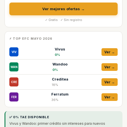
Ver mejores ofertas →
✓ Gratis · ✓ Sin registro
⚡ TOP EFC MAYO 2026
Vivus
Ver →
VIV
0%
Wandoo
Ver →
WAN
0%
Creditea
Ver →
CRE
18%
Ferratum
Ver →
FER
36%
✅ 0% TAE DISPONIBLE
Vivus y Wandoo: primer crédito sin intereses para nuevos