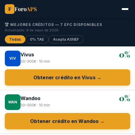
Foro
APS
F
🏆 MEJORES CRÉDITOS — 7 EFC DISPONIBLES
Actualizado: 9 de mayo de 2026
Todas
0% TAE
Acepta ASNEF
0%
Vivus
VIV
50–300€ · 10 min
Obtener crédito en Vivus →
0%
Wandoo
WAN
50–300€ · 10 min
Obtener crédito en Wandoo →