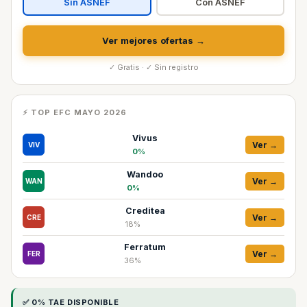
Sin ASNEF
Con ASNEF
Ver mejores ofertas →
✓ Gratis · ✓ Sin registro
⚡ TOP EFC MAYO 2026
Vivus
Ver →
VIV
0%
Wandoo
Ver →
WAN
0%
Creditea
Ver →
CRE
18%
Ferratum
Ver →
FER
36%
✅ 0% TAE DISPONIBLE