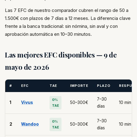
Las 7 EFC de nuestro comparador cubren el rango de 50 a
1.500€ con plazos de 7 días a 12 meses. La diferencia clave
frente a la banca tradicional: sin nómina, sin aval y con
aprobación automática en 10–30 minutos.
Las mejores EFC disponibles — 9 de
mayo de 2026
#
EFC
TAE
IMPORTE
PLAZO
RESPUE
7–30
0%
1
Vivus
50–300€
10 min
TAE
días
7–30
0%
2
Wandoo
50–300€
10 min
TAE
días