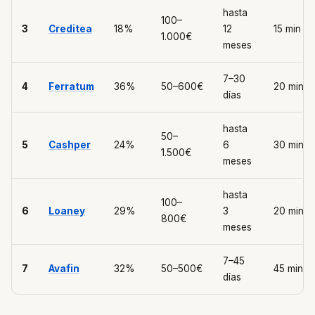
hasta
100–
3
Creditea
18%
12
15 min
1.000€
meses
7–30
4
Ferratum
36%
50–600€
20 min
días
hasta
50–
5
Cashper
24%
6
30 min
1.500€
meses
hasta
100–
6
Loaney
29%
3
20 min
800€
meses
7–45
7
Avafin
32%
50–500€
45 min
días