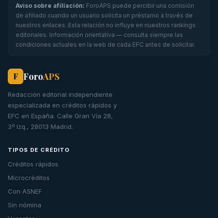
Aviso sobre afiliación:
ForoAPS puede percibir una comisión
de afiliado cuando un usuario solicita un préstamo a través de
nuestros enlaces. Esta relación no influye en nuestros rankings
editoriales. Información orientativa — consulta siempre las
condiciones actuales en la web de cada EFC antes de solicitar.
Foro
APS
F
Redacción editorial independiente
especializada en créditos rápidos y
EFC en España. Calle Gran Vía 28,
3º Izq., 28013 Madrid.
TIPOS DE CRÉDITO
Créditos rápidos
Microcréditos
Con ASNEF
Sin nómina