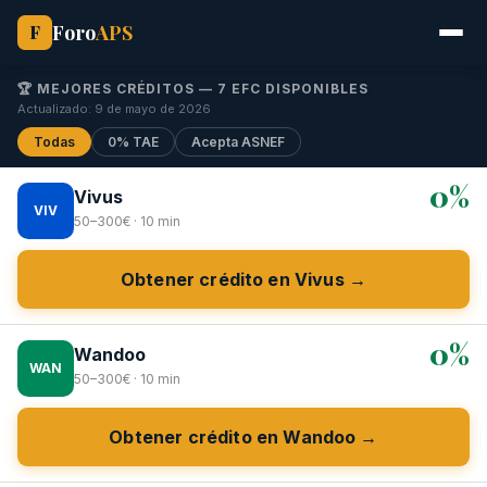
Foro
APS
F
🏆 MEJORES CRÉDITOS — 7 EFC DISPONIBLES
Actualizado: 9 de mayo de 2026
Todas
0% TAE
Acepta ASNEF
0%
Vivus
VIV
50–300€ · 10 min
Obtener crédito en Vivus →
0%
Wandoo
WAN
50–300€ · 10 min
Obtener crédito en Wandoo →