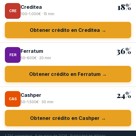
18%
Creditea
CRE
100–1.000€ · 15 min
Obtener crédito en Creditea →
36%
Ferratum
FER
50–600€ · 20 min
Obtener crédito en Ferratum →
24%
Cashper
CAS
50–1.500€ · 30 min
Obtener crédito en Cashper →
* TAE orientativa · 9 de mayo de 2026 · Publicidad de afiliado