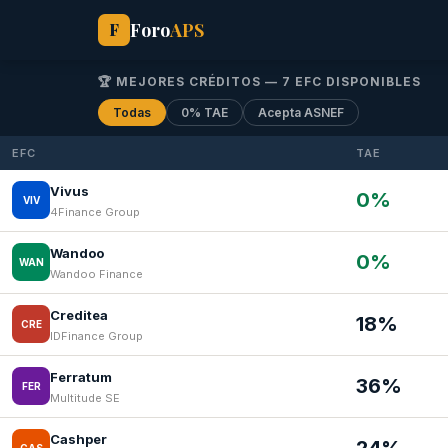
Foro
APS
F
🏆 MEJORES CRÉDITOS — 7 EFC DISPONIBLES
Todas
0% TAE
Acepta ASNEF
EFC
TAE
Vivus
0%
VIV
4Finance Group
Wandoo
0%
WAN
Wandoo Finance
Creditea
18%
CRE
IDFinance Group
Ferratum
36%
FER
Multitude SE
Cashper