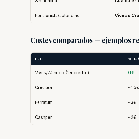
Sin nómina
Cualquiera
Pensionista/autónomo
Vivus o Cr
Costes comparados — ejemplos re
EFC
100€
Vivus/Wandoo (1er crédito)
0€
Creditea
~1,5€
Ferratum
~3€
Cashper
~2€