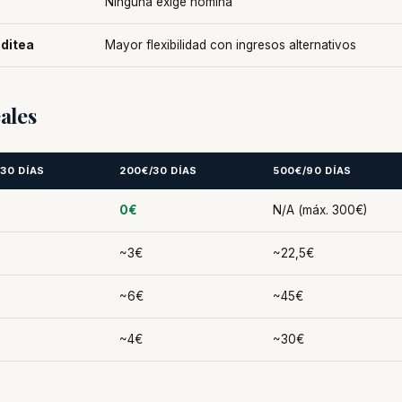
Ninguna exige nómina
editea
Mayor flexibilidad con ingresos alternativos
ales
/30 DÍAS
200€/30 DÍAS
500€/90 DÍAS
0€
N/A (máx. 300€)
~3€
~22,5€
~6€
~45€
~4€
~30€