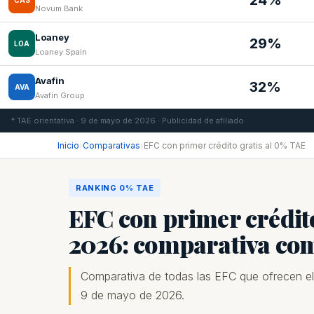
24%
CAS
Novum Bank
Loaney
29%
LOA
Loaney Spain
Avafin
32%
AVA
Avafin Group
* TAE orientativa · 9 de mayo de 2026 · Publicidad de afiliado
Inicio
›
Comparativas
›
EFC con primer crédito gratis al 0% TAE
RANKING 0% TAE
EFC con primer crédit
2026: comparativa co
Comparativa de todas las EFC que ofrecen el
9 de mayo de 2026.