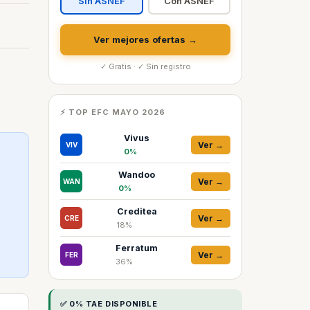
Sin ASNEF
Con ASNEF
Ver mejores ofertas →
✓ Gratis · ✓ Sin registro
⚡ TOP EFC MAYO 2026
Vivus
Ver →
VIV
0%
Wandoo
Ver →
WAN
0%
Creditea
Ver →
CRE
18%
Ferratum
Ver →
FER
36%
✅ 0% TAE DISPONIBLE