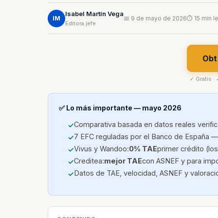
Isabel Martín Vega
IM
📅 9 de mayo de 2026
⏱ 15 min l
Editora jefe
Obt
✓ Gratis ·
✅ Lo más importante — mayo 2026
Comparativa basada en datos reales verifi
7 EFC reguladas por el Banco de España —
Vivus y Wandoo:
0% TAE
primer crédito (lo
Creditea:
mejor TAE
con ASNEF y para impo
Datos de TAE, velocidad, ASNEF y valoraci