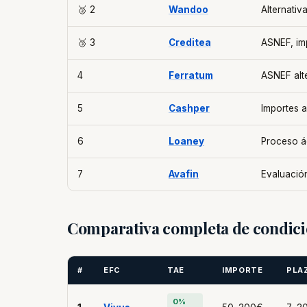
🥈 2
Wandoo
Alternativ
🥉 3
Creditea
ASNEF, imp
4
Ferratum
ASNEF alt
5
Cashper
Importes a
6
Loaney
Proceso á
7
Avafin
Evaluació
Comparativa completa de condici
#
EFC
TAE
IMPORTE
PLA
0%