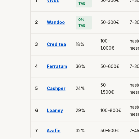
1
Vivus
50–300€
7–30
TAE
0%
2
Wandoo
50–300€
7–30
TAE
100–
hast
3
Creditea
18%
1.000€
mes
4
Ferratum
36%
50–600€
7–30
50–
hast
5
Cashper
24%
1.500€
mes
hast
6
Loaney
29%
100–800€
mes
7
Avafin
32%
50–500€
7–45