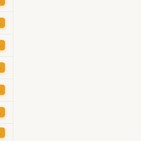
→
→
→
→
→
→
→