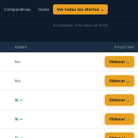
Comparativas
Guías
Ver todas las ofertas →
Actualizado: 9 de mayo de 2026
ASNEF
SOLICITAR
No
Obtener →
No
Obtener →
Sí ✓
Obtener →
Sí ✓
Obtener →