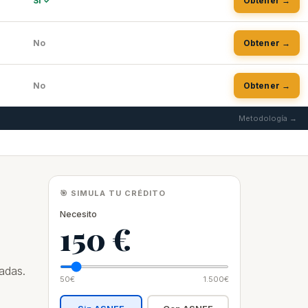
Sí ✓
Obtener →
No
Obtener →
No
Obtener →
Metodología →
🎯 SIMULA TU CRÉDITO
Necesito
150 €
adas.
50€
1.500€